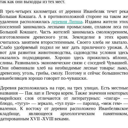
так как они выходцы из тех мест.
В трех-четырех километрах от деревни Иванбеляк течет река
Большая Кокшага. А в противоположной стороне на таком же
удалении расположилась
деревня Липша
. Издавна жители эти
поселений занимались лесными промыслами, сплавом леса по
Большой Кокшаге. Часть жителей занималась смолокурением,
изготовлением древесного угля. Земледелие в этих краях
считалось занятием второстепенным. Своего хлеба не хватало.
Слабо удобряемый подзол не мог дать приличного урожая. А
вот для развития животноводства, садоводства условия здесь
оказались подходящими. Хорошо здесь прижились яблони,
сливы. Развивались экономические связи с соседней Чувашией.
Они обменивали хлеб на необходимые лесные товары: лыко,
древесину, уголь, грибы, смолу. Поэтому и сейчас большинство
иванбелякцев хорошо говорит по-чувашски.
Деревня расположилась на горе, на трех улицах. Есть местные
названия — Пак лап и Печора корем. Также значения некоторых
марийских слов отличаются от литературных: «пигар» —
блюдо, «тугул» — зеркало, «тул пуш» — пароход, «меж гем» —
валенки. К востоку от деревни расположено Иванбелякское
кладбище, являющееся археологическим памятником,
датированным XVII -XVIII веками.