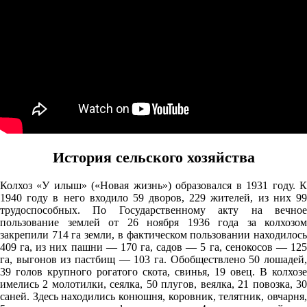
07.08
06:00
19.6°
761
78%
2
184°
История сельского хозяйства
Колхоз «У илыш» («Новая жизнь») образовался в 1931 году. К
07.08
1940 году в него входило 59 дворов, 229 жителей, из них 99
09:00
трудоспособных. По Государственному акту на вечное
пользование землей от 26 ноября 1936 года за колхозом
26.2°
закрепили 714 га земли, в фактическом пользовании находилось
760
409 га, из них пашни — 170 га, садов — 5 га, сенокосов — 125
га, выгонов из пастбищ — 103 га. Обобществлено 50 лошадей,
53%
39 голов крупного рогатого скота, свинья, 19 овец. В колхозе
3.5
имелись 2 молотилки, сеялка, 50 плугов, веялка, 21 повозка, 30
саней. Здесь находились конюшня, коровник, телятник, овчарня,
213°