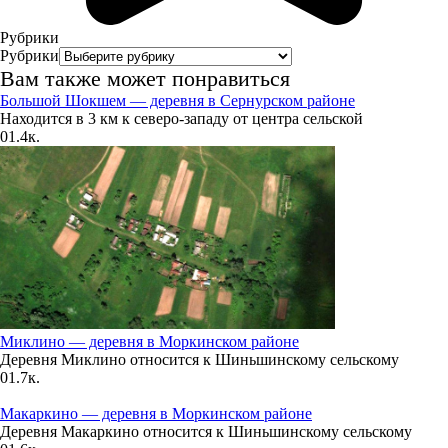
19°
Рубрики
758
Рубрики
93%
Вам также может понравиться
0.2
Большой Шокшем — деревня в Сернурском районе
Находится в 3 км к северо-западу от центра сельской
216°
0
1.4к.
09.08
00:00
17.7°
758
95%
0.4
Миклино — деревня в Моркинском районе
Деревня Миклино относится к Шиньшинскому сельскому
74°
0
1.7к.
Макаркино — деревня в Моркинском районе
09.08
Деревня Макаркино относится к Шиньшинскому сельскому