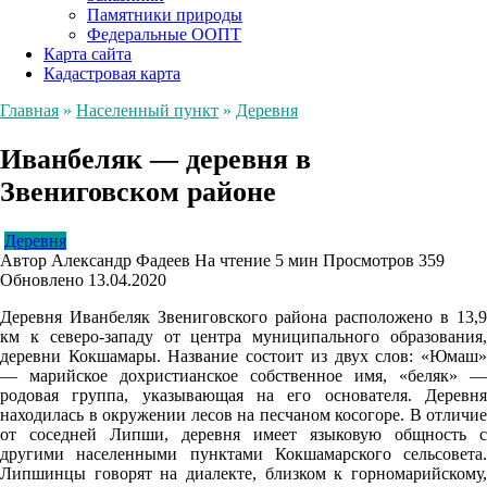
Памятники природы
Федеральные ООПТ
Карта сайта
Кадастровая карта
Главная
»
Населенный пункт
»
Деревня
Иванбеляк — деревня в
Звениговском районе
Деревня
Автор
Александр Фадеев
На чтение
5 мин
Просмотров
359
Обновлено
13.04.2020
Деревня Иванбеляк Звениговского района расположено в 13,9
км к северо-западу от центра муниципального образования,
деревни Кокшамары. Название состоит из двух слов: «Юмаш»
— марийское дохристианское собственное имя, «беляк» —
родовая группа, указывающая на его основателя. Деревня
находилась в окружении лесов на песчаном косогоре. В отличие
от соседней Липши, деревня имеет языковую общность с
другими населенными пунктами Кокшамарского сельсовета.
Липшинцы говорят на диалекте, близком к горномарийскому,