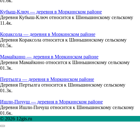
0
1.6к.
03:00
16.7°
Кубыш-Ключ — деревня в Моркинском районе
Деревня Кубыш-Ключ относится к Шиньшинскому сельскому
758
1
1.4к.
96%
Кораксола — деревня в Моркинском районе
0.6
Деревня Кораксола относится к Шиньшинскому сельскому
0
1.5к.
22°
Мамайкино — деревня в Моркинском районе
Деревня Мамайкино относится к Шиньшинскому сельскому
09.08
0
1.3к.
06:00
Пертылга — деревня в Моркинском районе
18.3°
Деревня Пертылга относится к Шиньшинскому сельскому
0
1.3к.
758
Ишли-Пичуш — деревня в Моркинском районе
90%
Деревня Ишли-Пичуш относится к Шиньшинскому сельскому
0.8
0
1.6к.
© 2026 12gis.ru
36°