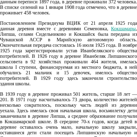
данным переписи 1897 года, в деревне проживали 372 человека.
18:00
В списке селений на 1 января 1908 года отмечено, что в деревне
проживает 458 человек.
23°
Постановлением Президиума ВЦИК от 21 апреля 1925 года
762
данная деревня вместе с деревнями Семеновка,
Кокшамары
,
59%
Липша, селами Сидельниково и Кокшайск была передана из
Чувашской АССР в Марийскую автономную область.
2
Окончательная передача состоялась 16 июля 1925 года. В ноябре
218°
1925 года зарегистрировали устав Иванбелякского общества
потребителей. В 1926 году в деревне Иванбеляк Липшинского
сельсовета в 92 хозяйствах проживали 464 жителя, имелась
школа I ступени, финансируемая из местного бюджета, в ней
06.08
обучались 21 мальчик и 15 девочек, имелось общество
потребителей. В 1929 году здесь закончили строительство
21:00
здания школы.
19.1°
В 1939 году в деревне проживал 501 житель, старше 18 лет —
762
201. В 1971 году насчитывалось 73 двора, количество жителей
80%
несколько сократилось, поскольку часть людей из деревни
уехала. Здесь имелась своя начальная школа, восьмилетку дети
2.1
заканчивали в деревне Липша, а среднее образование получали
в Кокшамарской школе. В середине 70-х годов, когда детей в
211°
деревне оставалось очень мало, начальную школу закрыли,
оставшиеся дети стали посещать Липшинскую начальную и