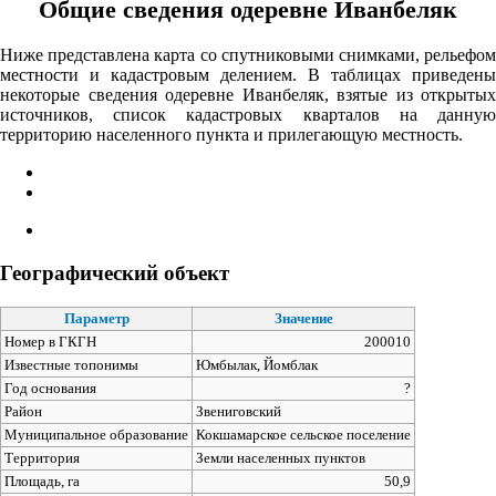
Общие сведения одеревне Иванбеляк
Ниже представлена карта со спутниковыми снимками, рельефом
местности и кадастровым делением. В таблицах приведены
некоторые сведения одеревне Иванбеляк, взятые из открытых
источников, список кадастровых кварталов на данную
территорию населенного пункта и прилегающую местность.
Географический объект
Параметр
Значение
Номер в ГКГН
200010
Известные топонимы
Юмбылак, Йомблак
Год основания
?
Район
Звениговский
Муниципальное образование
Кокшамарское сельское поселение
Территория
Земли населенных пунктов
Площадь, га
50,9