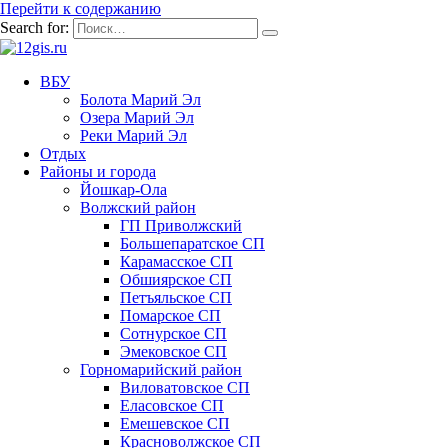
Перейти к содержанию
Search for:
ВБУ
Болота Марий Эл
Озера Марий Эл
Реки Марий Эл
Отдых
Районы и города
Йошкар-Ола
Волжский район
ГП Приволжский
Большепаратское СП
Карамасское СП
Обшиярское СП
Петъяльское СП
Помарское СП
Сотнурское СП
Эмековское СП
Горномарийский район
Виловатовское СП
Еласовское СП
Емешевское СП
Красноволжское СП