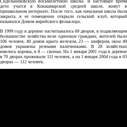
Сидельниковскую восьмилетнюю школы. В настоящее время
07.08
дети учатся в Кокшамарской средней школе, живут в
пришкольном интернате. После того, как начальная школа была
00:00
закрыта, в ее помещении открыли сельский клуб, который
17.8°
назывался Домом марийского фольклора.
761
В 1999 году в деревне насчитывалось 69 дворов, в подавляющем
большинстве хозяйства вели одинокие граждане, жителей было
83%
106 человек. 40 домов крыто железом, 23 — шифером, окна 49
2.2
домов украшены резными наличниками. В 28 хозяйствах
имелись коровы, в 8 — свиньи. На 1 января 2001 года в деревне
189°
в 70 дворах проживали 111 человек, а на 1 января 2004 года в 65
дворах — 112 человек.
07.08
03:00
17.3°
761
85%
2.3
184°