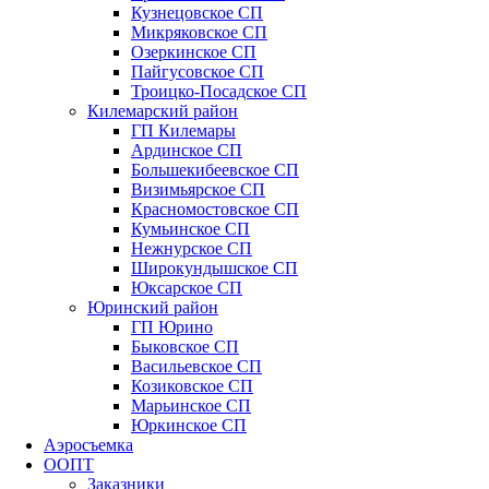
Кузнецовское СП
Микряковское СП
Озеркинское СП
Пайгусовское СП
Троицко-Посадское СП
Килемарский район
ГП Килемары
Ардинское СП
Большекибеевское СП
Визимьярское СП
Красномостовское СП
Кумьинское СП
Нежнурское СП
Широкундышское СП
Юксарское СП
Юринский район
ГП Юрино
Быковское СП
Васильевское СП
Козиковское СП
Марьинское СП
Юркинское СП
Аэросъемка
ООПТ
Заказники