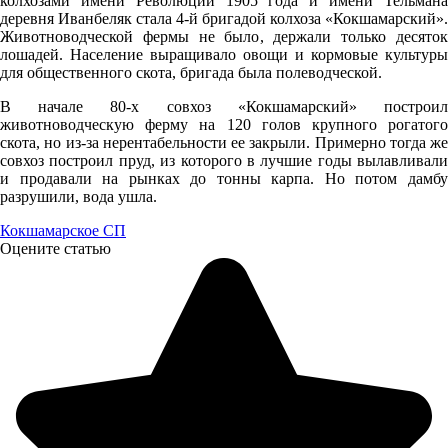
колхозами имени Революции 1905 года и имени Тельмана
230°
деревня Иванбеляк стала 4-й бригадой колхоза «Кокшамарский».
Животноводческой фермы не было, держали только десяток
лошадей. Население выращивало овощи и кормовые культуры
для общественного скота, бригада была полеводческой.
07.08
В начале 80-х совхоз «Кокшамарский» построил
18:00
животноводческую ферму на 120 голов крупного рогатого
22.5°
скота, но из-за нерентабельности ее закрыли. Примерно тогда же
совхоз построил пруд, из которого в лучшие годы вылавливали
758
и продавали на рынках до тонны карпа. Но потом дамбу
82%
разрушили, вода ушла.
5.7
Кокшамарское СП
Оцените статью
215°
07.08
21:00
20°
757
96%