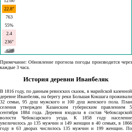
12:00
22.8°
763
55%
2.4
236°
06.08
Примечание: Обновление прогноза погоды производится через
каждые 3 часа.
15:00
24.1°
История деревни Иванбеляк
763
В 1816 году, по данным ревизских сказок, в марийской казенной
50%
деревне Иванбеляк, на берегу реки Большая Кокшага проживали
32 семьи, 95 душ мужского и 100 душ женского пола. План
2.8
селения утвержден Казанским губернским правлением 5
227°
сентября 1884 года. Деревня входила в состав Чебоксарской
волости Чебоксарского уезда. К 1858 году население
увеличилось до 135 мужчин и 149 женщин в 40 семьях, в 1866
году в 63 дворах числилось 135 мужчин и 199 женщин. По
06.08