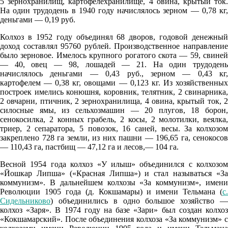
5 зернохранилищ, картофелехранилище, 4 овина, крытый ток.
На один трудодень в 1940 году начислялось зерном — 0,78 кг,
деньгами — 0,19 руб.
07.08
Колхоз в 1952 году объединял 68 дворов, годовой денежный
12:00
доход составлял 95760 рублей. Производственное направление
было зерновое. Имелось крупного рогатого скота — 59, свиней
29.4°
— 40, овец — 98, лошадей — 21. На один трудодень
начислялось деньгами — 0,43 руб., зерном — 0,43 кг,
759
картофелем — 0,38 кг, овощами — 0,123 кг. Из хозяйственных
47%
построек имелись конюшня, коровник, телятник, 2 свинарника,
2 овчарни, птичник, 2 зернохранилища, 4 овина, крытый ток, 2
4.6
силосные ямы, из сельхозмашин — 20 плугов, 18 борон,
226°
сенокосилка, 2 конных грабель, 2 косы, 2 молотилки, веялка,
триер, 2 сепаратора, 5 повозок, 16 саней, весы. За колхозом
закреплено 728 га земли, из них пашни — 196,65 га, сенокосов
— 110,43 га, пастбищ — 47,12 га и лесов,— 104 га.
07.08
Весной 1954 года колхоз «У илыш» объединился с колхозом
15:00
«Йошкар Липша» («Красная Липша») и стал называться «За
29.9°
коммунизм». В дальнейшем колхозы «За коммунизм», имени
Революции 1905 года (д. Кокшамары) и имени Тельмана (
с.
758
Сидельниково
) объединились в одно большое хозяйство —
48%
колхоз «Заря». В 1974 году на базе «Зари» был создан колхоз
«Кокшамарский». После объединения колхоза «За коммунизм» с
4.8