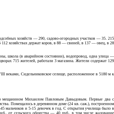
одсобных хозяйств — 290, садово-огородных участков — 35. 215
2 хозяйствах держат коров, в 88 — свиней, в 137 — овец, в 28
ины, школа (в аварийном состоянии), водопровод, одна улица —
 дворах 715 жителей, работали 3 магазина. Жители содержат 129
II веками, Сидельниковское селище, расположенное в 5180 м к
ии) мещанином Михаилом Павловым Давыдовым. Первые два с
мства. Помещалось в деревянном доме (24 кв. саж.), построенном
-45 мальчиков и 5-15 девочек в год. С открытия училища было в
уб., от сельского общества — 40 руб., в том числе жалование