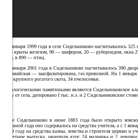
21:00
22°
757
88%
2.7
194°
На 1 января 1999 года в селе Сидельниково насчитывалось 325
домов крыты железом, 90 — шифером, 20 — рубероидом, окна 25
— коз, в 890 — птиц.
08.08
На 1 января 2001 года в Сидельникове насчитывалось 390 двор
Первомайская — заасфальтирована, газ привозной. На 1 января 
00:00
голов крупного рогатого скота, 34 пчелосемьи.
21.2°
Археологическими памятниками являются Сидельниковское клад
757
западу от села, датировано I тыс. н.э. и 2 Сидельниковские стоян
90%
2.9
212°
В селе Сидельниково в июне 1883 года было открыто земск
половиной года оно содержалось на средства учителя, а с 1 янва
в 1889 году на средства казны, земства и строителя церкви и 
нем четыре выпуска, окончили курс 24 мальчика и 2 девочки.
08.08