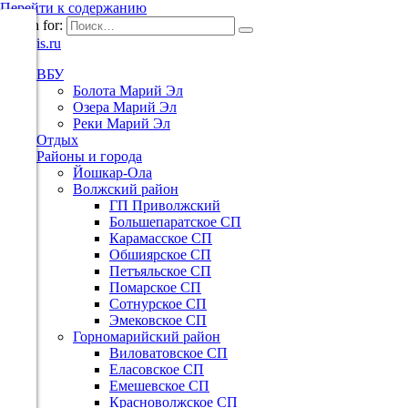
Перейти к содержанию
Search for:
ВБУ
Болота Марий Эл
Озера Марий Эл
Реки Марий Эл
Отдых
Районы и города
Йошкар-Ола
Волжский район
ГП Приволжский
Большепаратское СП
Карамасское СП
Обшиярское СП
Петъяльское СП
Помарское СП
Сотнурское СП
Эмековское СП
Горномарийский район
Виловатовское СП
Еласовское СП
Емешевское СП
Красноволжское СП