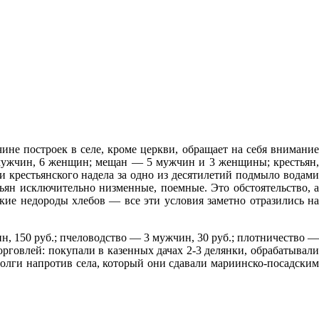
не построек в селе, кроме церкви, обращает на себя внимание
мужчин, 6 женщин; мещан — 5 мужчин и 3 женщины; крестьян,
 крестьянского надела за одно из десятилетий подмыло водами
тьян исключительно низменные, поемные. Это обстоятельство, а
ские недороды хлебов — все эти условия заметно отразились на
, 150 руб.; пчеловодство — 3 мужчин, 30 руб.; плотничество —
орговлей: покупали в казенных дачах 2-3 делянки, обрабатывали
 Волги напротив села, который они сдавали мариинско-посадским