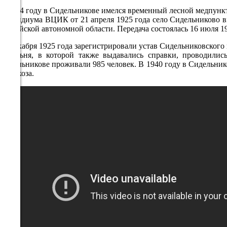
29.9°
В 1924 году в Сидельникове имелся временный лесной медпункт,
759
Президиума ВЦИК от 21 апреля 1925 года село Сидельниково в
Марийской автономной области. Передача состоялась 16 июля 19
45%
16 декабря 1925 года зарегистрировали устав Сидельниковского
4.7
читальня, в которой также выдавались справки, проводились
228°
Сидельникове проживали 985 человек. В 1940 году в Сидельников
2 колхоза.
07.08
18:00
27.8°
758
60%
3.7
217°
07.08