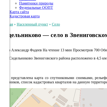
Памятники природы
Федеральные ООПТ
Карта сайта
Кадастровая карта
Главная
»
Населенный пункт
»
Село
Сидельниково — село в Звениговско
Село
Автор
Александр Фадеев
На чтение
13 мин
Просмотров
700
Обн
Село Сидельниково Звениговского района расположено в 4,5 км
Ниже представлена карта со спутниковыми снимками, рельефо
источников, список кадастровых кварталов на данную террито
+
−