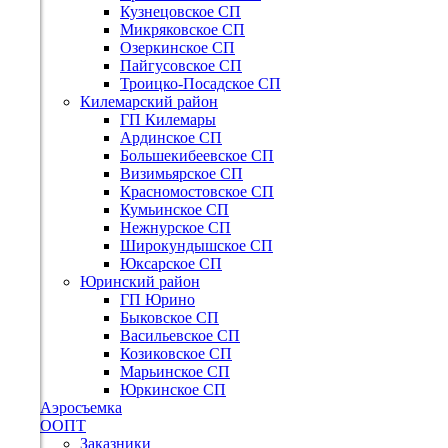
Кузнецовское СП
Микряковское СП
Озеркинское СП
Пайгусовское СП
Троицко-Посадское СП
Килемарский район
ГП Килемары
Ардинское СП
Большекибеевское СП
Визимьярское СП
Красномостовское СП
Кумьинское СП
Нежнурское СП
Широкундышское СП
Юксарское СП
Юринский район
ГП Юрино
Быковское СП
Васильевское СП
Козиковское СП
Марьинское СП
Юркинское СП
Аэросъемка
ООПТ
Заказники