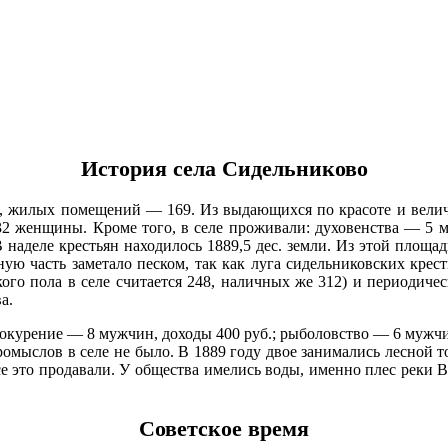
История села Сидельниково
, жилых помещений — 169. Из выдающихся по красоте и величи
2 женщины. Кроме того, в селе проживали: духовенства — 5 
деле крестьян находилось 1889,5 дес. земли. Из этой площади
ную часть заметало песком, так как луга сидельниковских крес
ого пола в селе считается 248, наличных же 312) и периодиче
а.
окурение — 8 мужчин, доходы 400 руб.; рыболовство — 6 мужчин
ромыслов в селе не было. В 1889 году двое занимались лесной т
 все это продавали. У общества имелись воды, именно плес реки
Советское время