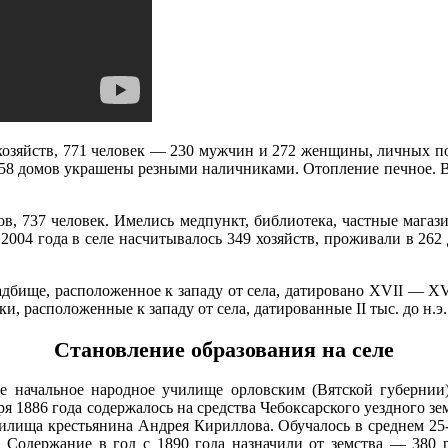
 хозяйств, 771 человек — 230 мужчин и 272 женщины, личных п
8 домов украшены резными наличниками. Отопление печное. В 11
ов, 737 человек. Имелись медпункт, библиотека, частные магаз
2004 года в селе насчитывалось 349 хозяйств, проживали в 262
бище, расположенное к западу от села, датировано XVII — XVI
ки, расположенные к западу от села, датированные II тыс. до н.э.
Становление образования на селе
ое начальное народное училище орловским (Вятской губерн
ря 1886 года содержалось на средства Чебоксарского уездного зе
училища крестьянина Андрея Кириллова. Обучалось в среднем 25
 Содержание в год с 1890 года назначили от земства — 380 р