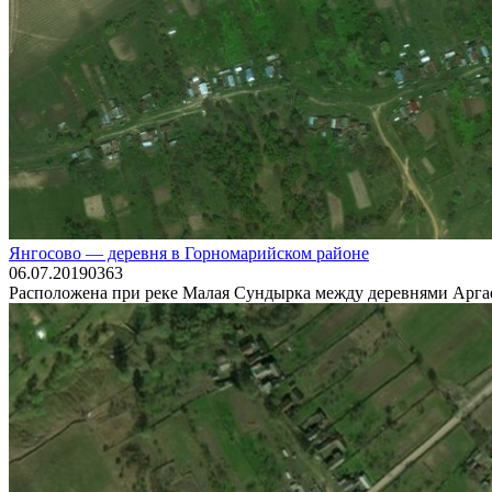
Янгосово — деревня в Горномарийском районе
06.07.2019
0
363
Расположена при реке Малая Сундырка между деревнями Аргаев