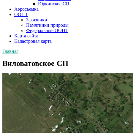
Юркинское СП
Аэросъемка
ООПТ
Заказники
Памятники природы
Федеральные ООПТ
Карта сайта
Кадастровая карта
Главная
Виловатовское СП