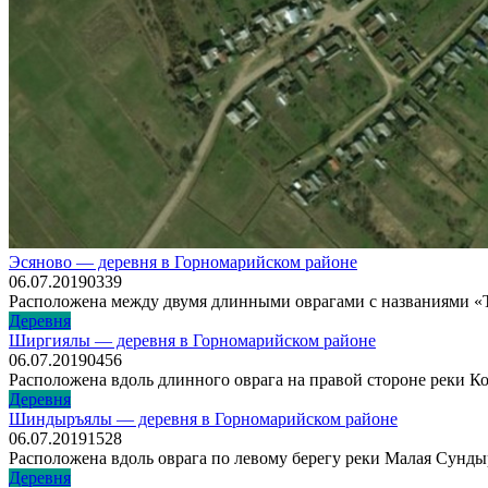
Эсяново — деревня в Горномарийском районе
06.07.2019
0
339
Расположена между двумя длинными оврагами с названиями «Те
Деревня
Ширгиялы — деревня в Горномарийском районе
06.07.2019
0
456
Расположена вдоль длинного оврага на правой стороне реки Ко
Деревня
Шиндыръялы — деревня в Горномарийском районе
06.07.2019
1
528
Расположена вдоль оврага по левому берегу реки Малая Сундыр
Деревня