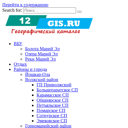
Перейти к содержанию
Search for:
ВБУ
Болота Марий Эл
Озера Марий Эл
Реки Марий Эл
Отдых
Районы и города
Йошкар-Ола
Волжский район
ГП Приволжский
Большепаратское СП
Карамасское СП
Обшиярское СП
Петъяльское СП
Помарское СП
Сотнурское СП
Эмековское СП
Горномарийский район