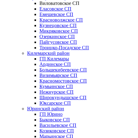
Виловатовское СП
Еласовское СП
Емешевское СП
Красноволжское СП
Кузнецовское СП
Микряковское СП
Озеркинское СП
Пайгусовское СП
Троицко-Посадское СП
Килемарский район
ГП Килемары
Ардинское СП
Большекибеевское СП
Визимьярское СП
Красномостовское СП
Кумьинское СП
Нежнурское СП
Широкундышское СП
Юксарское СП
Юринский район
ГП Юрино
Быковское СП
Васильевское СП
Козиковское СП
Марьинское СП