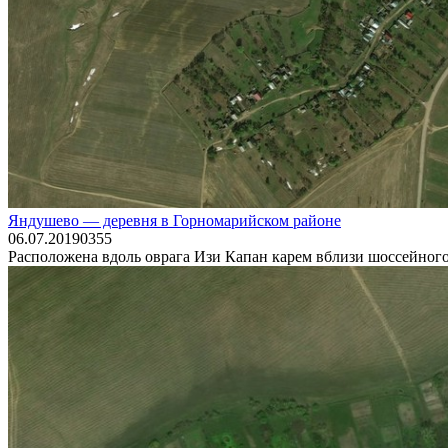
Яндушево — деревня в Горномарийском районе
06.07.2019
0
355
Расположена вдоль оврага Изи Капан карем вблизи шоссейно