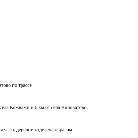
тово по трассе
села Кожважи и 6 км от села Виловатово.
я часть деревни отделена оврагом