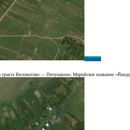
Деревня
го тракта Виловатово — Пичушкино. Марийское название «Йанд