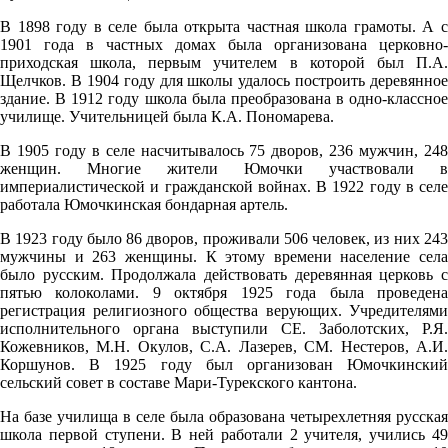
В 1898 году в селе была открыта частная школа грамоты. А с
1901 года в частных домах была организована церковно-
07.08
приходская школа, первым учителем в которой был П.А.
Щелчков. В 1904 году для школы удалось построить деревянное
09:00
здание. В 1912 году школа была преобразована в одно-классное
21.5°
училище. Учительницей была К.А. Пономарева.
761
В 1905 году в селе насчитывалось 75 дворов, 236 мужчин, 248
63%
женщин. Многие жители Юмочки участвовали в
империалистической и гражданской войнах. В 1922 году в селе
5.2
работала Юмочкинская бондарная артель.
220°
В 1923 году было 86 дворов, проживали 506 человек, из них 243
мужчины и 263 женщины. К этому времени население села
было русским. Продолжала действовать деревянная церковь с
07.08
пятью колоколами. 9 октября 1925 года была проведена
регистрация религиозного общества верующих. Учредителями
12:00
исполнительного органа выступили СЕ. Заболотских, Р.Я.
27.3°
Кожевников, М.Н. Окулов, С.А. Лазерев, СМ. Нестеров, А.И.
Коршунов. В 1925 году был организован Юмочкинский
760
сельский совет в составе Мари-Турекского кантона.
46%
На базе училища в селе была образована четырехлетняя русская
5.7
школа первой ступени. В ней работали 2 учителя, учились 49