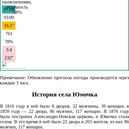
07.08
03:00
16.1°
761
78%
3.4
232°
07.08
Примечание: Обновление прогноза погоды производится через
каждые 3 часа.
06:00
16.8°
История села Юмочка
761
В 1816 году в ней было 8 дворов, 32 мужчины, 39 женщин, в
77%
1859 году — 22 двора, 86 мужчин, 117 женщин. В 1876 году
была построена Александро-Невская церковь, и Юмочка стала
3.3
селом. В это время в ней было 22 двора и 203 жителя, из них 86
218°
мужчин, 117 женщин.