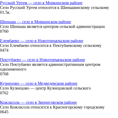
Русский Уртем — село в Моркинском районе
06:00
Село Русский Уртем относится к Шиньшинскому сельскому
0
1.5к.
17.6°
756
Шиньша — село в Моркинском районе
Село Шиньша является центром сельской администрации
93%
0
760
2.1
Елембаево — село в Новоторъяльском районе
208°
Село Елембаево относится к Пектубаевскому сельскому
0
474
Пектубаево — село в Новоторъяльском районе
09.08
Село Пектубаево является административным центром
09:00
одноименного
0
768
19.5°
756
Кузнецово — село в Медведевском районе
Село Кузнецово — центр Кузнецовской сельского
85%
0
762
2.6
Кожласола — село в Звениговском районе
250°
Село Кожласола относится к Красногорскому городскому
0
645