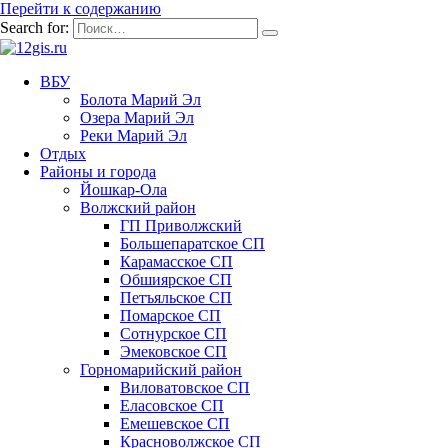
Перейти к содержанию
Search for:
ВБУ
Болота Марий Эл
Озера Марий Эл
Реки Марий Эл
Отдых
Районы и города
Йошкар-Ола
Волжский район
ГП Приволжский
Большепаратское СП
Карамасское СП
Обшиярское СП
Петъяльское СП
Помарское СП
Сотнурское СП
Эмековское СП
Горномарийский район
Виловатовское СП
Еласовское СП
Емешевское СП
Красноволжское СП