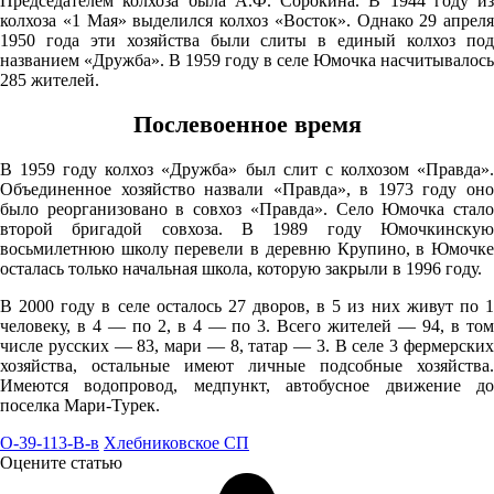
Председателем колхоза была А.Ф. Сорокина. В 1944 году из
5.7
колхоза «1 Мая» выделился колхоз «Восток». Однако 29 апреля
203°
1950 года эти хозяйства были слиты в единый колхоз под
названием «Дружба». В 1959 году в селе Юмочка насчитывалось
285 жителей.
07.08
Послевоенное время
21:00
В 1959 году колхоз «Дружба» был слит с колхозом «Правда».
22.2°
Объединенное хозяйство назвали «Правда», в 1973 году оно
758
было реорганизовано в совхоз «Правда». Село Юмочка стало
второй бригадой совхоза. В 1989 году Юмочкинскую
69%
восьмилетнюю школу перевели в деревню Крупино, в Юмочке
5.1
осталась только начальная школа, которую закрыли в 1996 году.
204°
В 2000 году в селе осталось 27 дворов, в 5 из них живут по 1
человеку, в 4 — по 2, в 4 — по 3. Всего жителей — 94, в том
числе русских — 83, мари — 8, татар — 3. В селе 3 фермерских
хозяйства, остальные имеют личные подсобные хозяйства.
08.08
Имеются водопровод, медпункт, автобусное движение до
00:00
поселка Мари-Турек.
20°
O-39-113-В-в
Хлебниковское СП
757
Оцените статью
93%