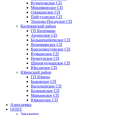
Кузнецовское СП
Микряковское СП
Озеркинское СП
Пайгусовское СП
Троицко-Посадское СП
Килемарский район
ГП Килемары
Ардинское СП
Большекибеевское СП
Визимьярское СП
Красномостовское СП
Кумьинское СП
Нежнурское СП
Широкундышское СП
Юксарское СП
Юринский район
ГП Юрино
Быковское СП
Васильевское СП
Козиковское СП
Марьинское СП
Юркинское СП
Аэросъемка
ООПТ
Заказники