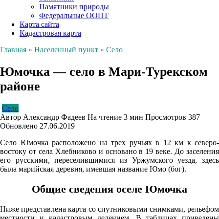
Памятники природы
Федеральные ООПТ
Карта сайта
Кадастровая карта
Главная
»
Населенный пункт
»
Село
Юмочка — село в Мари-Турекском
районе
Село
Автор
Александр Фадеев
На чтение
3 мин
Просмотров
387
Обновлено
27.06.2019
Село Юмочка расположено на трех ручьях в 12 км к северо-
востоку от села Хлебниково и основано в 19 веке. До заселения
его русскими, переселившимися из Уржумского уезда, здесь
была марийская деревня, имевшая название Юмо (бог).
Общие сведения оселе Юмочка
Ниже представлена карта со спутниковыми снимками, рельефом
местности и кадастровым делением. В таблицах приведены