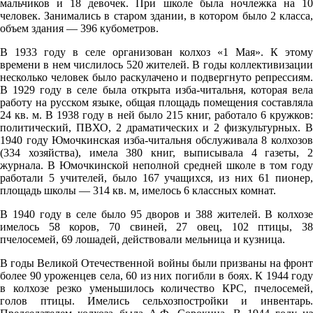
мальчиков и 18 девочек. При школе была ночлежка на 10
222°
человек. Занимались в старом здании, в котором было 2 класса,
объем здания — 396 кубометров.
В 1933 году в селе организован колхоз «1 Мая». К этому
07.08
времени в нем числилось 520 жителей. В годы коллективизации
15:00
несколько человек было раскулачено и подвергнуто репрессиям.
В 1929 году в селе была открыта изба-читальня, которая вела
28.1°
работу на русском языке, общая площадь помещения составляла
759
24 кв. м. В 1938 году в ней было 215 книг, работало 6 кружков:
политический, ПВХО, 2 драматических и 2 физкультурных. В
48%
1940 году Юмочкинская изба-читальня обслуживала 8 колхозов
6
(334 хозяйства), имела 380 книг, выписывала 4 газеты, 2
журнала. В Юмочкинской неполной средней школе в том году
219°
работали 5 учителей, было 167 учащихся, из них 61 пионер,
площадь школы — 314 кв. м, имелось 6 классных комнат.
В 1940 году в селе было 95 дворов и 388 жителей. В колхозе
07.08
имелось 58 коров, 70 свиней, 27 овец, 102 птицы, 38
18:00
пчелосемей, 69 лошадей, действовали мельница и кузница.
25.4°
В годы Великой Отечественной войны были призваны на фронт
более 90 уроженцев села, 60 из них погибли в боях. К 1944 году
758
в колхозе резко уменьшилось количество КРС, пчелосемей,
59%
голов птицы. Имелись сельхозпостройки и инвентарь.