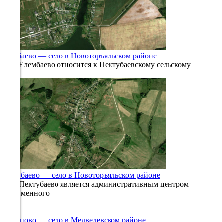
20°
756
53%
7.8
Елембаево — село в Новоторъяльском районе
Село Елембаево относится к Пектубаевскому сельскому
192°
0
474
12.08
15:00
14.1°
757
94%
5.9
Пектубаево — село в Новоторъяльском районе
192°
Село Пектубаево является административным центром
одноименного
0
770
12.08
Кузнецово — село в Медведевском районе