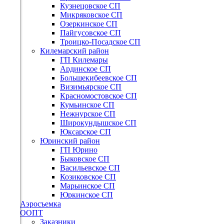
Кузнецовское СП
Микряковское СП
Озеркинское СП
Пайгусовское СП
Троицко-Посадское СП
Килемарский район
ГП Килемары
Ардинское СП
Большекибеевское СП
Визимьярское СП
Красномостовское СП
Кумьинское СП
Нежнурское СП
Широкундышское СП
Юксарское СП
Юринский район
ГП Юрино
Быковское СП
Васильевское СП
Козиковское СП
Марьинское СП
Юркинское СП
Аэросъемка
ООПТ
Заказники