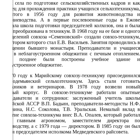
10.08
облик села по подготовке сельскохозяйственных кадров и как
образец для прохождения практики учащихся сельхозтехникума,
09:00
открытого в 1956 году для развития животноводства и
19°
растениеводства. А в первые послевоенные годы в Ежове
работала школа подготовки председателей колхозов, она и была
764
затем преобразована в техникум. В 1968 году на ее базе и одного
50%
из отделений совхоза «Семеновский» создали совхоз-техникум,
директором которого стал Е.В. Васильев. Занятия проводились в
4.7
помещении бывшего монастыря. Преподаватели и учащиеся
319°
жили в неблагоустроенном общежитии с печным отоплением.
Лишь позднее были построены учебное здание и
благоустроенное общежитие.
10.08
В 1970 году к Марийскому совхозу-техникуму присоединился
Козьмодемьянский сельхозтехникум. Здесь стали готовить
12:00
зоотехников и ветеринаров. В 1978 году возвели новый
21.6°
учебный корпус. В совхозе-техникуме работали опытные
преподаватели и сотрудники: заслуженный учитель школы
764
Марийской АССР В.П. Бадьин, преподаватели-методисты Н.Ф.
Москвина, Н.С. Соколова, Т.В. Уральская. Немалый вклад в
37%
развитие совхоза-техникума внес В.А. Опалев, который работал
4.9
здесь главным агрономом, заместителем директора по
производству, а с 1979 года — директором. В 1985 году он был
334°
избран председателем исполкома Медведевского райсовета.