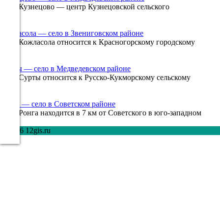
Село Кузнецово — центр Кузнецовской сельского
18:00
0
762
14.8°
Кожласола — село в Звениговском районе
757
Село Кожласола относится к Красногорскому городскому
96%
0
645
4.8
Сурты — село в Медведевском районе
199°
Село Сурты относится к Русско-Кукморскому сельскому
0
538
Ронга — село в Советском районе
12.08
Село Ронга находится в 7 км от Советского в юго-западном
0
814
21:00
© 2026 12gis.ru
14.9°
756
91%
3
191°