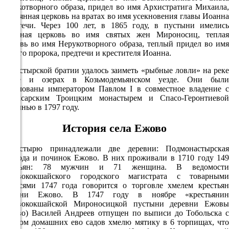
Нерукотворного образа, придел во имя Архистратига Михаила,
758
деревянная церковь на вратах во имя усекновения главы Иоанна
48%
Предтечи. Через 100 лет, в 1865 году, в пустыни имелись
холодная церковь во имя святых жен Мироносиц, теплая
3.4
церковь во имя Нерукотворного образа, теплый придел во имя
святого пророка, предтечи и крестителя Иоанна.
302°
Монастырской братии удалось заиметь «рыбные ловли» на реке
Волге и озерах в Козьмодемьянском уезде. Они были
09.08
пожалованы императором Павлом I в совместное владение с
Чебоксарским Троицким монастырем и Спасо-Геронтиевой
18:00
пустынью в 1797 году.
19.8°
История села Ежово
759
68%
Монастырю принадлежали две деревни: Подмонастырская
Слобода и починок Ежово. В них проживали в 1710 году 149
2.6
крестьян: 78 мужчин и 71 женщина. В ведомости
322°
Царевококшайского городского магистрата с товарными
выписями 1747 года говорится о торговле хмелем крестьян
деревни Ежово. В 1747 году в ноябре «крестьянин
Царевококшайской Мироносицкой пустыни деревни Ежовы
09.08
(Ежово) Василей Андреев отпущен по выписи до Тобольска с
товаром домашних ево садов хмелю мятику в 6 торпищах, что
21:00