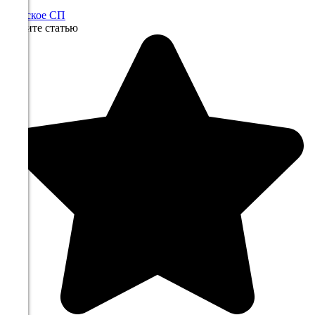
252°
Ежовское СП
Оцените статью
11.08
03:00
16.7°
764
60%
1.8
235°
11.08
06:00
17°
764
64%
2.3