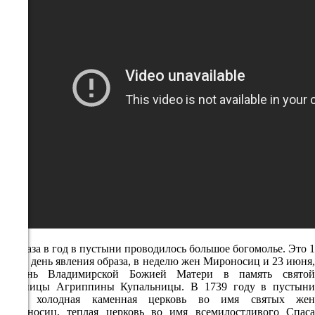
68%
2.7
289°
09.08
12:00
22.4°
759
51%
2.6
316°
Три раза в год в пустыни проводилось большое богомолье. Это 1
мая, в день явления образа, в неделю жен Мироносиц и 23 июня,
09.08
в день Владимирской Божией Матери в память святой
мученицы Агриппины Купальницы. В 1739 году в пустыни
15:00
были холодная каменная церковь во имя святых жен
23.2°
Мироносиц, теплая церковь во имя всемилостливого Спаса