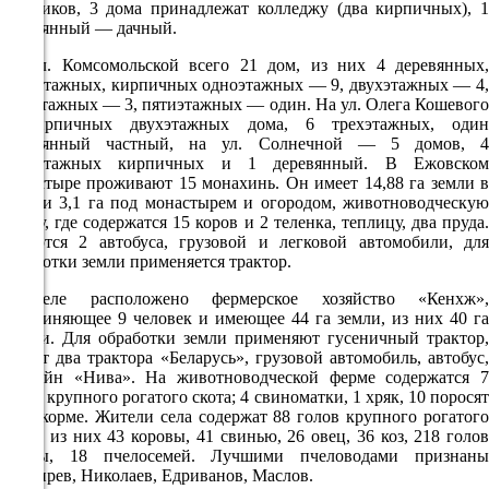
частников, 3 дома принадлежат колледжу (два кирпичных), 1
деревянный — дачный.
10.08
На ул. Комсомольской всего 21 дом, из них 4 деревянных,
21:00
одноэтажных, кирпичных одноэтажных — 9, двухэтажных — 4,
трехэтажных — 3, пятиэтажных — один. На ул. Олега Кошевого
16.7°
3 кирпичных двухэтажных дома, 6 трехэтажных, один
764
деревянный частный, на ул. Солнечной — 5 домов, 4
одноэтажных кирпичных и 1 деревянный. В Ежовском
61%
монастыре проживают 15 монахинь. Он имеет 14,88 га земли в
поле и 3,1 га под монастырем и огородом, животноводческую
1.9
ферму, где содержатся 15 коров и 2 теленка, теплицу, два пруда.
312°
Имеются 2 автобуса, грузовой и легковой автомобили, для
обработки земли применяется трактор.
В селе расположено фермерское хозяйство «Кенхж»,
11.08
объединяющее 9 человек и имеющее 44 га земли, из них 40 га
пашни. Для обработки земли применяют гусеничный трактор,
00:00
имеют два трактора «Беларусь», грузовой автомобиль, автобус,
17.1°
комбайн «Нива». На животноводческой ферме содержатся 7
голов крупного рогатого скота; 4 свиноматки, 1 хряк, 10 поросят
764
на откорме. Жители села содержат 88 голов крупного рогатого
58%
скота, из них 43 коровы, 41 свинью, 26 овец, 36 коз, 218 голов
птицы, 18 пчелосемей. Лучшими пчеловодами признаны
1.4
Снегирев, Николаев, Едриванов, Маслов.