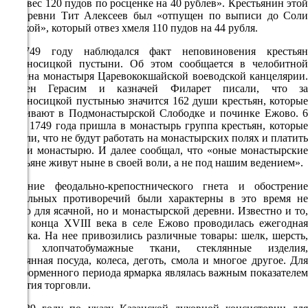
на вывес 120 пудов по росценке на 40 рублев». Крестьянин этой
15.9°
же деревни Тит Алексеев был «отпущен по выписи до Соли
Камской», который отвез хмеля 110 пудов на 44 рубля.
761
74%
В 1749 году наблюдался факт неповиновения крестьян
Мироносицкой пустыни. Об этом сообщается в челобитной
3.5
игумена монастыря Царевококшайской воеводской канцелярии.
328°
Игумен Герасим и казначей Филарет писали, что за
Мироносицкой пустынью значится 162 души крестьян, которые
проживают в Подмонастырской Слободке и починке Ежово. 6
июня 1749 года пришла в монастырь группа крестьян, которые
10.08
заявили, что не будут работать на монастырских полях и платить
подати монастырю. И далее сообщал, что «оные монастырские
00:00
крестьяне живут ныне в своей воли, а не под нашим ведением».
15.9°
Усиление феодально-крепостнического гнета и обострение
761
социальных противоречий были характерны в это время не
59%
только для ясачной, но и монастырской деревни. Известно и то,
что с конца XVIII века в селе Ежово проводилась ежегодная
3.6
ярмарка. На нее привозились различные товары: шелк, шерсть,
кожа, хлопчатобумажные ткани, стеклянные изделия,
326°
деревянная посуда, колеса, деготь, смола и многое другое. Для
дореформенного периода ярмарка являлась важным показателем
развития торговли.
10.08