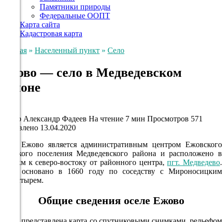
Памятники природы
Федеральные ООПТ
Карта сайта
Кадастровая карта
Главная
»
Населенный пункт
»
Село
Ежово — село в Медведевском
районе
Село
Автор
Александр Фадеев
На чтение
7 мин
Просмотров
571
Обновлено
13.04.2020
Село Ежово является административным центром Ежовского
сельского поселения Медведевского района и расположено в
19,8 км к северо-востоку от районного центра,
пгт. Медведево
.
Село основано в 1660 году по соседству с Мироносицким
монастырем.
Общие сведения оселе Ежово
Ниже представлена карта со спутниковыми снимками, рельефом