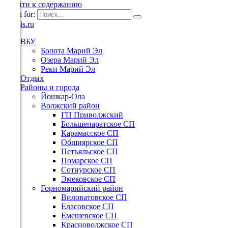
Перейти к содержанию
Search for:
ВБУ
Болота Марий Эл
Озера Марий Эл
Реки Марий Эл
Отдых
Районы и города
Йошкар-Ола
Волжский район
ГП Приволжский
Большепаратское СП
Карамасское СП
Обшиярское СП
Петъяльское СП
Помарское СП
Сотнурское СП
Эмековское СП
Горномарийский район
Виловатовское СП
Еласовское СП
Емешевское СП
Красноволжское СП