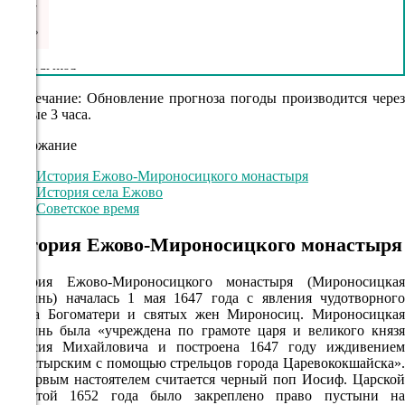
0.7
85°
09.08
Примечание: Обновление прогноза погоды производится через
каждые 3 часа.
00:00
Содержание
17.4°
759
История Ежово-Мироносицкого монастыря
История села Ежово
67%
Советское время
2.2
История Ежово-Мироносицкого монастыря
227°
История Ежово-Мироносицкого монастыря (Мироносицкая
пустынь) началась 1 мая 1647 года с явления чудотворного
09.08
образа Богоматери и святых жен Мироносиц. Мироносицкая
пустынь была «учреждена по грамоте царя и великого князя
03:00
Алексия Михайловича и построена 1647 году иждивением
16.1°
монастырским с помощью стрельцов города Царевококшайска».
Ее первым настоятелем считается черный поп Иосиф. Царской
759
грамотой 1652 года было закреплено право пустыни на