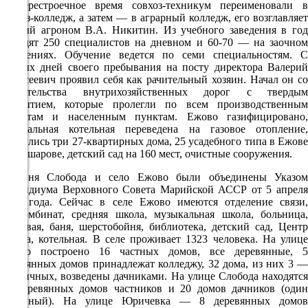
В перестроечное время совхоз-техникум переименовали в
10.08
совхоз-колледж, а затем — в аграрный колледж, его возглавляет
ученый агроном В.А. Никитин. Из учебного заведения в год
15:00
выходят 250 специалистов на дневном и 60-70 — на заочном
отделениях. Обучение ведется по семи специальностям. С
22.6°
первых дней своего пребывания на посту директора Валерий
764
Алексеевич проявил себя как рачительный хозяин. Начал он со
строительства внутрихозяйственных дорог с твердым
35%
покрытием, которые пролегли по всем производственным
4.8
объектам и населенным пунктам. Ежово газифицировано,
центральная котельная переведена на газовое отопление,
325°
появились три 27-квартирных дома, 25 усадебного типа в Ежове
и Томшарове, детский сад на 160 мест, очистные сооружения.
Деревня Слобода и село Ежово были объединены Указом
10.08
Президиума Верховного Совета Марийской АССР от 5 апреля
18:00
1973 года. Сейчас в селе Ежово имеются отделение связи,
быткомбинат, средняя школа, музыкальная школа, больница,
20.4°
столовая, баня, шерстобойня, библиотека, детский сад, Центр
764
досуга, котельная. В селе проживает 1323 человека. На улице
Ежово построено 16 частных домов, все деревянные, 5
53%
деревянных домов принадлежат колледжу, 32 дома, из них 3 —
2.8
кирпичных, возведены дачниками. На улице Слобода находятся
16 деревянных домов частников и 20 домов дачников (один
298°
каменный). На улице Юричевка — 8 деревянных домов