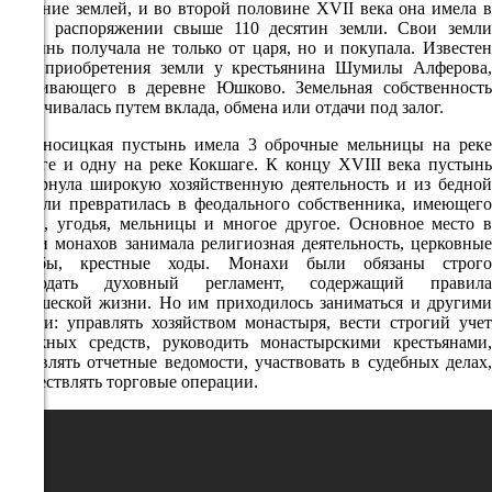
74%
владение землей, и во второй половине XVII века она имела в
своем распоряжении свыше 110 десятин земли. Свои земли
2.1
пустынь получала не только от царя, но и покупала. Известен
229°
факт приобретения земли у крестьянина Шумилы Алферова,
проживающего в деревне Юшково. Земельная собственность
увеличивалась путем вклада, обмена или отдачи под залог.
09.08
Мироносицкая пустынь имела 3 оброчные мельницы на реке
Манаге и одну на реке Кокшаге. К концу XVIII века пустынь
06:00
развернула широкую хозяйственную деятельность и из бедной
17.8°
обители превратилась в феодального собственника, имеющего
земли, угодья, мельницы и многое другое. Основное место в
759
жизни монахов занимала религиозная деятельность, церковные
службы, крестные ходы. Монахи были обязаны строго
71%
соблюдать духовный регламент, содержащий правила
1.9
монашеской жизни. Но им приходилось заниматься и другими
делами: управлять хозяйством монастыря, вести строгий учет
263°
денежных средств, руководить монастырскими крестьянами,
составлять отчетные ведомости, участвовать в судебных делах,
осуществлять торговые операции.
09.08
09:00
19.5°
759