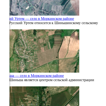
15.4°
759
69%
Русский Уртем — село в Моркинском районе
5.2
Село Русский Уртем относится к Шиньшинскому сельскому
164°
0
1.5к.
12.08
09:00
20.5°
757
52%
6.8
Шиньша — село в Моркинском районе
Село Шиньша является центром сельской администрации
181°
0
760
12.08
12:00