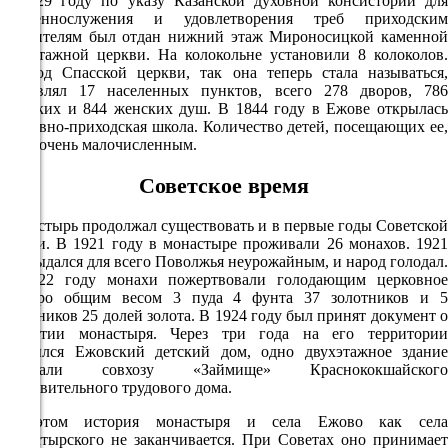
В 1829 году по указу Казанской духовной консистории для
03:00
священнослужения и удовлетворения треб приходским
служителям был отдан нижний этаж Мироносицкой каменной
10.7°
двухэтажной церкви. На колокольне установили 8 колоколов.
762
Приход Спасской церкви, так она теперь стала называться,
составлял 17 населенных пунктов, всего 278 дворов, 786
73%
мужских и 844 женских душ. В 1844 году в Ежове открылась
3.6
церковно-приходская школа. Количество детей, посещающих ее,
было очень малочисленным.
322°
Советское время
10.08
Монастырь продолжал существовать и в первые годы Советской
власти. В 1921 году в монастыре проживали 26 монахов. 1921
06:00
год выдался для всего Поволжья неурожайным, и народ голодал.
12.8°
В 1922 году монахи пожертвовали голодающим церковное
серебро общим весом 3 пуда 4 фунта 37 золотников и 5
763
золотников 25 долей золота. В 1924 году был принят документ о
72%
закрытии монастыря. Через три года на его территории
открылся Ежовский детский дом, одно двухэтажное здание
2.8
передали совхозу «Займище» Краснококшайского
323°
исправительного трудового дома.
На этом история монастыря и села Ежово как села
монастырского не заканчивается. При Советах оно принимает