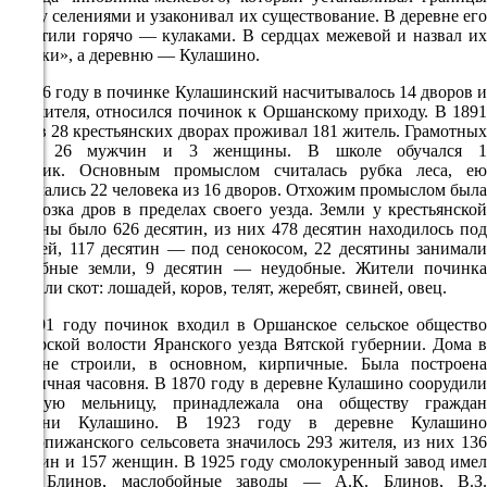
23.4°
между селениями и узаконивал их существование. В деревне его
758
встретили горячо — кулаками. В сердцах межевой и назвал их
«кулаки», а деревню — Кулашино.
71%
В 1866 году в починке Кулашинский насчитывалось 14 дворов и
3.6
103 жителя, относился починок к Оршанскому приходу. В 1891
284°
году в 28 крестьянских дворах проживал 181 житель. Грамотных
было 26 мужчин и 3 женщины. В школе обучался 1
мальчик. Основным промыслом считалась рубка леса, ею
занимались 22 человека из 16 дворов. Отхожим промыслом была
08.08
перевозка дров в пределах своего уезда. Земли у крестьянской
15:00
общины было 626 десятин, из них 478 десятин находилось под
пашней, 117 десятин — под сенокосом, 22 десятины занимали
24.3°
усадебные земли, 9 десятин — неудобные. Жители починка
держали скот: лошадей, коров, телят, жеребят, свиней, овец.
758
66%
В 1891 году починок входил в Оршанское сельское общество
Ернурской волости Яранского уезда Вятской губернии. Дома в
4.2
деревне строили, в основном, кирпичные. Была построена
254°
кирпичная часовня. В 1870 году в деревне Кулашино соорудили
водяную мельницу, принадлежала она обществу граждан
деревни Кулашино. В 1923 году в деревне Кулашино
Верхопижанского сельсовета значилось 293 жителя, из них 136
08.08
мужчин и 157 женщин. В 1925 году смолокуренный завод имел
Д.К. Блинов, маслобойные заводы — А.К. Блинов, В.З.
18:00