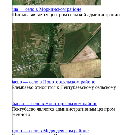
40%
Шиньша — село в Моркинском районе
Село Шиньша является центром сельской администрации
5.2
0
760
340°
10.08
18:00
19.3°
764
56%
Елембаево — село в Новоторъяльском районе
1.6
Село Елембаево относится к Пектубаевскому сельскому
0
474
342°
Пектубаево — село в Новоторъяльском районе
Село Пектубаево является административным центром
одноименного
10.08
0
768
21:00
Кузнецово — село в Медведевском районе
14°