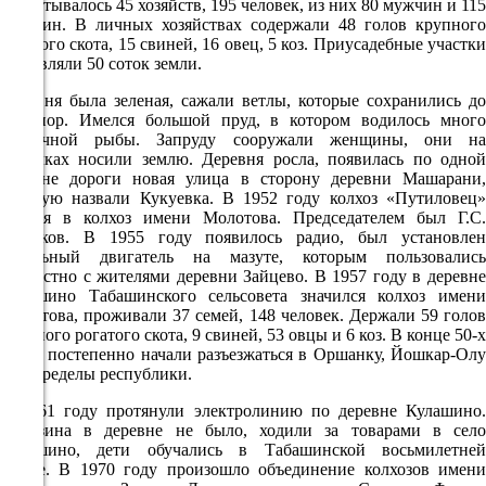
насчитывалось 45 хозяйств, 195 человек, из них 80 мужчин и 115
00:00
женщин. В личных хозяйствах содержали 48 голов крупного
рогатого скота, 15 свиней, 16 овец, 5 коз. Приусадебные участки
17.7°
составляли 50 соток земли.
757
Деревня была зеленая, сажали ветлы, которые сохранились до
80%
сих пор. Имелся большой пруд, в котором водилось много
различной рыбы. Запруду сооружали женщины, они на
0.9
носилках носили землю. Деревня росла, появилась по одной
284°
стороне дороги новая улица в сторону деревни Машарани,
которую назвали Кукуевка. В 1952 году колхоз «Путиловец»
влился в колхоз имени Молотова. Председателем был Г.С.
Кутюков. В 1955 году появилось радио, был установлен
09.08
дизельный двигатель на мазуте, которым пользовались
03:00
совместно с жителями деревни Зайцево. В 1957 году в деревне
Кулашино Табашинского сельсовета значился колхоз имени
15.7°
Молотова, проживали 37 семей, 148 человек. Держали 59 голов
крупного рогатого скота, 9 свиней, 53 овцы и 6 коз. В конце 50-х
757
годов постепенно начали разъезжаться в Оршанку, Йошкар-Олу
82%
и за пределы республики.
1.7
В 1961 году протянули электролинию по деревне Кулашино.
261°
Магазина в деревне не было, ходили за товарами в село
Табашино, дети обучались в Табашинской восьмилетней
школе. В 1970 году произошло объединение колхозов имени