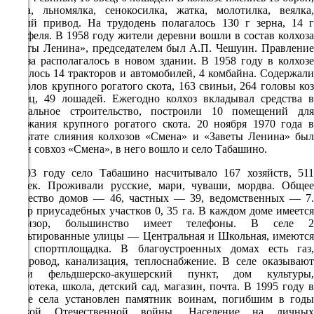
сеялка, льномялка, сенокосилка, жатка, молотилка, веялка,
3.2
конный привод. На трудодень полагалось 130 г зерна, 14 г
220°
картофеля. В 1958 году жители деревни вошли в состав колхоза
«Заветы Ленина», председателем был А.П. Чешуин. Правление
колхоза располагалось в новом здании. В 1958 году в колхозе
числилось 14 тракторов и автомобилей, 4 комбайна. Содержали
07.08
800 голов крупного рогатого скота, 163 свиньи, 264 головы коз
и овец, 49 лошадей. Ежегодно колхоз вкладывал средства в
21:00
капитальное строительство, построили 10 помещений для
20.8°
содержания крупного рогатого скота. 20 ноября 1970 года в
результате слияния колхозов «Смена» и «Заветы Ленина» был
756
создан совхоз «Смена», в него вошло и село Табашино.
93%
В 2003 году село Табашино насчитывало 167 хозяйств, 511
3.3
человек. Проживали русские, мари, чуваши, мордва. Общее
количество домов — 46, частных — 39, ведомственных — 7.
185°
Размер приусадебных участков 0, 35 га. В каждом доме имеется
телевизор, большинство имеет телефоны. В селе 2
асфальтированные улицы — Центральная и Школьная, имеются
08.08
парк, спортплощадка. В благоустроенных домах есть газ,
водопровод, канализация, теплоснабжение. В селе оказывают
00:00
услуги фельдшерско-акушерский пункт, дом культуры,
20.2°
библиотека, школа, детский сад, магазин, почта. В 1995 году в
центре села установлен памятник воинам, погибшим в годы
756
Великой Отечественной войны. Население на личных