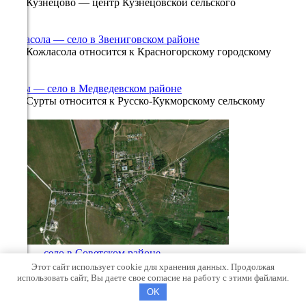
Село Кузнецово — центр Кузнецовской сельского
764
0
762
68%
Кожласола — село в Звениговском районе
1.6
Село Кожласола относится к Красногорскому городскому
0
645
240°
Сурты — село в Медведевском районе
Село Сурты относится к Русско-Кукморскому сельскому
0
537
11.08
00:00
12.6°
764
71%
2.4
248°
Ронга — село в Советском районе
Село Ронга находится в 7 км от Советского в юго-западном
Этот сайт использует cookie для хранения данных. Продолжая
11.08
0
814
использовать сайт, Вы даете свое согласие на работу с этими файлами.
© 2026 12gis.ru
OK
03:00