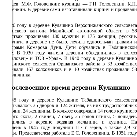
Мальцев, М.Ф. Головенкин; кузницы — Г.Н. Головенкин, К.Н.
22°
Головенкин. В деревне сами изготавливали кирпич и продавали
его.
758
79%
В 1926 году в деревне Кулашино Верхопижанского сельсовета
Оршанского кантона Марийской автономной области в 58
3.4
хозяйствах проживали 130 мужчин и 175 женщин, русские.
216°
Медпункта в деревне не было, лечила односельчан травами и
заговорами Комарова Дуня. Дети обучались в Табашинской
школе. В 1930 году жители деревни объединились в колхоз
«Путиловец» и ТОЗ «Урал». В 1940 году в деревне Кулашино
08.08
Табашинского сельсовета Оршанского района в 33 хозяйствах
проживали 167 колхозников и в 10 хозяйствах проживали 53
21:00
единоличника.
18.2°
Послевоенное время деревни Кулашино
758
90%
В 1945 году в деревне Кулашино Табашинского сельсовета
2.4
насчитывалось 35 дворов и 124 жителя, из них трудоспособных
4 мужчин, 24 женщины. В колхозе содержали 14 голов крупного
271°
рогатого скота, 2 свиней, 7 овец, 25 голов птицы, 5 лошадей.
Находились в деревне водяная мельница и кузница. На
трудодень в 1945 году получили 117 г зерна, а также 2,9 кг
соломы. Председателем работала Е.С. Головенкина. В 1951 году
09.08