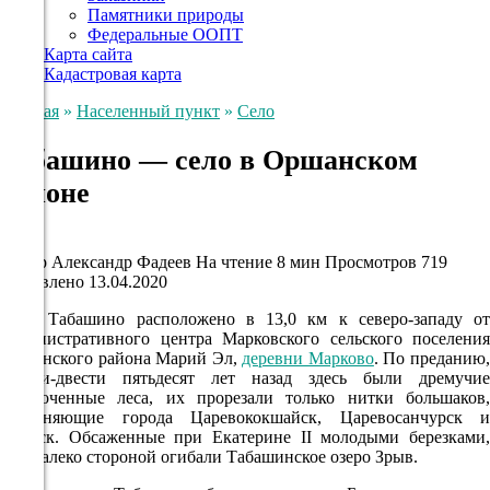
Памятники природы
Федеральные ООПТ
Карта сайта
Кадастровая карта
Главная
»
Населенный пункт
»
Село
Табашино — село в Оршанском
районе
Село
Автор
Александр Фадеев
На чтение
8 мин
Просмотров
719
Обновлено
13.04.2020
Село Табашино расположено в 13,0 км к северо-западу от
административного центра Марковского сельского поселения
Оршанского района Марий Эл,
деревни Марково
. По преданию
двести-двести пятьдесят лет назад здесь были дремучие
заболоченные леса, их прорезали только нитки большаков,
соединяющие города Царевококшайск, Царевосанчурск и
Яранск. Обсаженные при Екатерине II молодыми березками,
они далеко стороной огибали Табашинское озеро Зрыв.