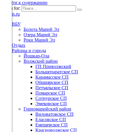
Перейти к содержанию
Search for:
ВБУ
Болота Марий Эл
Озера Марий Эл
Реки Марий Эл
Отдых
Районы и города
Йошкар-Ола
Волжский район
ГП Приволжский
Большепаратское СП
Карамасское СП
Обшиярское СП
Петъяльское СП
Помарское СП
Сотнурское СП
Эмековское СП
Горномарийский район
Виловатовское СП
Еласовское СП
Емешевское СП
Красноволжское СП