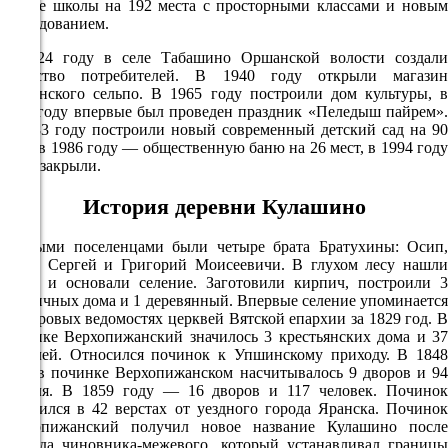
здание школы на 192 места с просторными классами и новым
757
оборудованием.
93%
В 1924 году в селе Табашино Оршанской волости создали
3.8
общество потребителей. В 1940 году открыли магазин
271°
Оршанского сельпо. В 1965 году построили дом культуры, в
1966 году впервые был проведен праздник «Пеледыш пайрем».
В 1983 году построили новый современный детский сад на 90
мест, в 1986 году — общественную баню на 26 мест, в 1994 году
08.08
баню закрыли.
09:00
История деревни Кулашино
22.2°
757
Первыми поселенцами были четыре брата Братухины: Осип,
Иван, Сергей и Григорий Моисеевичи. В глухом лесу нашли
82%
речку и основали селение. Заготовили кирпич, построили 3
4.6
кирпичных дома и 1 деревянный. Впервые селение упоминается
в клировых ведомостях церквей Вятской епархии за 1829 год. В
271°
починке Верхопижанский значилось 3 крестьянских дома и 37
жителей. Относился починок к Упшинскому приходу. В 1848
году в починке Верхопижанском насчитывалось 9 дворов и 94
жителя. В 1859 году — 16 дворов и 117 человек. Починок
08.08
находился в 42 верстах от уездного города Яранска. Починок
12:00
Верхопижанский получил новое название Кулашино после
приезда чиновника-межевого, который устанавливал границы