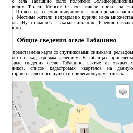
Начало села Табашино было положено Большеоршинским
пчеловодом Филей. Многие беглецы нашли приют на его
пасеке. По легенде, селение получило название при межевании
земель. Местные жители непрерывно курили из-за множества
комаров. «Ну и табаши», — сказал чиновник. Деревню назвали
Табашино.
Общие сведения оселе Табашино
Ниже представлена карта со спутниковыми снимками, рельефом
местности и кадастровым делением. В таблицах приведены
некоторые сведения оселе Табашино, взятые из открытых
источников, список кадастровых кварталов на данную
территорию населенного пункта и прилегающую местность.
+
−