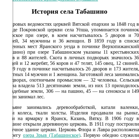
198°
История села Табашино
07.08
В клировых ведомостях церквей Вятской епархии за 1848 год в
приходе Покровской церкви села Упша, упоминается починок
09:00
Заозерское при озере, в коем насчитывалось 5 дворов и 70
21.8°
жителей, 34 мужчины и 36 женщин. В 1859 году в списке
населенных мест Яранского уезда в починке Верхопижанский
760
(Табашино) при озере Табашинском указаны 11 крестьянских
68%
дворов и 88 жителей. Скота в личных подворьях значилось 36
лошадей и 12 жеребят, 56 коров и 47 телят, 145 овец, 12 свиней.
5.5
В 1889 году в починке насчитывалось 26 дворов и 173 жителя,
217°
грамотных 14 мужчин и 1 женщина. Заготовкой леса занимались
в 16 дворах, охотничьим промыслом — 32 человека. Сельская
община владела 513 десятинами земли, из них 13 приходилось
на усадебные земли, 306 — на пашню, 45 — на сенокосы и 149
07.08
десятин занимал лес.
12:00
Крестьяне занимались деревообработкой, катали валенки,
28.3°
делали колеса, ткали холсты. Изделия продавали на рынке,
возили на ярмарку в Яранск, Казань, Вятку. В 1906 году в
759
Табашине открыли деревянную церковь. В 1911 году построили
кирпичное здание церкви. Церковь Флора и Лавра расположена
48%
на берегу
озера Зрыв (Табашинское)
. Первую обедню служил
5.5