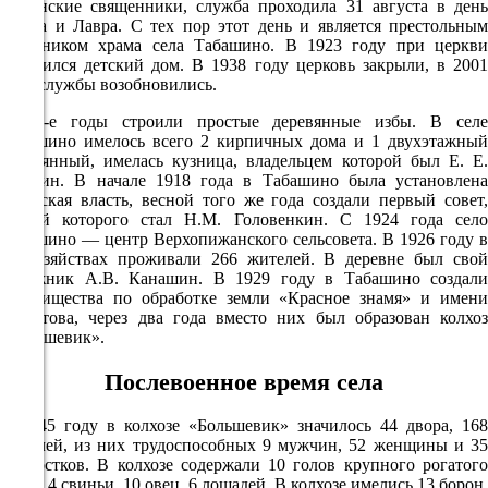
оршанские священники, служба проходила 31 августа в день
Флора и Лавра. С тех пор этот день и является престольным
226°
праздником храма села Табашино. В 1923 году при церкви
находился детский дом. В 1938 году церковь закрыли, в 2001
году службы возобновились.
07.08
В 20-е годы строили простые деревянные избы. В селе
15:00
Табашино имелось всего 2 кирпичных дома и 1 двухэтажный
деревянный, имелась кузница, владельцем которой был Е. Е.
25.6°
Чешуин. В начале 1918 года в Табашино была установлена
758
советская власть, весной того же года создали первый совет,
главой которого стал Н.М. Головенкин. С 1924 года село
64%
Табашино — центр Верхопижанского сельсовета. В 1926 году в
2.9
53 хозяйствах проживали 266 жителей. В деревне был свой
сапожник А.В. Канашин. В 1929 году в Табашино создали
218°
товарищества по обработке земли «Красное знамя» и имени
Молотова, через два года вместо них был образован колхоз
«Большевик».
07.08
Послевоенное время села
18:00
26°
К 1945 году в колхозе «Большевик» значилось 44 двора, 168
жителей, из них трудоспособных 9 мужчин, 52 женщины и 35
757
подростков. В колхозе содержали 10 голов крупного рогатого
67%
скота, 4 свиньи, 10 овец, 6 лошадей. В колхозе имелись 13 борон,