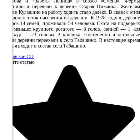
Молотова и «Заветы Ленина» в совхоз «Смена». Фермы
09.08
укрупнили и перевели к деревне Старая Пижанка. Жителям
деревни Кулашино на работу ходить стало далеко. В связи с этим
06:00
увеличился отток населения из деревни. К 1978 году в деревне
17°
осталось 14 семей, проживали 54 человека. Скота на подворьях
стало меньше: крупного рогатого — 8 голов, свиней — 1, коз
756
— 3, кур — 23 головы, 3 кролика. Постепенно и остальные
81%
жители деревни переехали в село Табашино. В настоящее время
деревня входит в состав села Табашино.
1.9
Марковское СП
282°
Оцените статью
09.08
09:00
20.3°
757
65%
5.3
345°