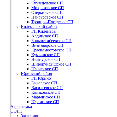
Кузнецовское СП
Микряковское СП
Озеркинское СП
Пайгусовское СП
Троицко-Посадское СП
Килемарский район
ГП Килемары
Ардинское СП
Большекибеевское СП
Визимьярское СП
Красномостовское СП
Кумьинское СП
Нежнурское СП
Широкундышское СП
Юксарское СП
Юринский район
ГП Юрино
Быковское СП
Васильевское СП
Козиковское СП
Марьинское СП
Юркинское СП
Аэросъемка
ООПТ
Заказники