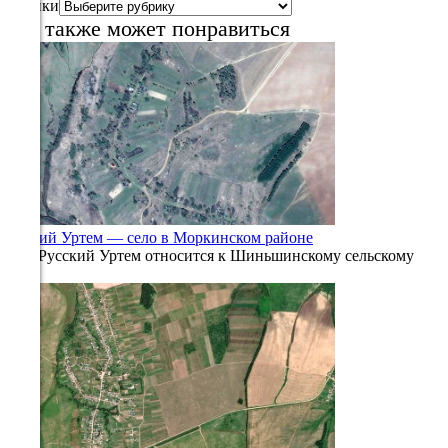
Рубрики
Вам также может понравиться
5.9
320°
10.08
12:00
19.1°
763
44%
Русский Уртем — село в Моркинском районе
Село Русский Уртем относится к Шиньшинскому сельскому
5.7
0
1.5к.
331°
10.08
15:00
20.6°
763