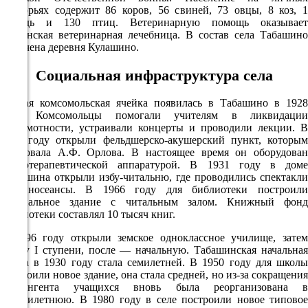
95%
подворьях содержит 86 коров, 56 свиней, 73 овцы, 8 коз, 1
лошадь и 130 птиц. Ветеринарную помощь оказывает
3.2
Оршанская ветеринарная лечебница. В состав села Табашино
включена деревня Кулашино.
235°
Социальная инфраструктура села
08.08
Первая комсомольская ячейка появилась в Табашино в 1928
03:00
году. Комсомольцы помогали учителям в ликвидации
неграмотности, устраивали концерты и проводили лекции. В
18.9°
1932 году открыли фельдшерско-акушерский пункт, которым
756
заведовала А.Ф. Орлова. В настоящее время он оборудован
физиотерапевтической аппаратурой. В 1931 году в доме
95%
Полушина открыли избу-читальню, где проводились спектакли
и киносеансы. В 1966 году для библиотеки построили
3.4
специальное здание с читальным залом. Книжный фонд
240°
библиотеки составлял 10 тысяч книг.
В 1896 году открыли земское одноклассное училище, затем
школу I ступени, после — начальную. Табашинская начальная
08.08
школа в 1930 году стала семилетней. В 1950 году для школы
построили новое здание, она стала средней, но из-за сокращения
06:00
контингента учащихся вновь была реорганизована в
19.2°
восьмилетнюю. В 1980 году в селе построили новое типовое