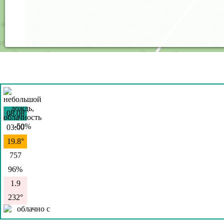
08.08
03:00
19.8°
757
96%
1.9
232°