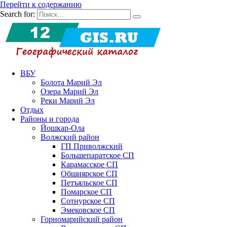
Перейти к содержанию
Search for:
ВБУ
Болота Марий Эл
Озера Марий Эл
Реки Марий Эл
Отдых
Районы и города
Йошкар-Ола
Волжский район
ГП Приволжский
Большепаратское СП
Карамасское СП
Обшиярское СП
Петъяльское СП
Помарское СП
Сотнурское СП
Эмековское СП
Горномарийский район