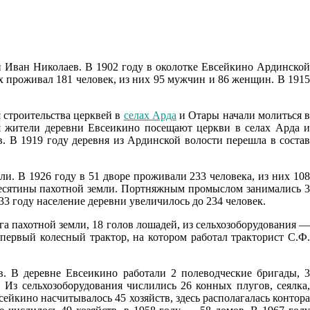
н Иван Николаев. В 1902 году в околотке Евсейкино Ардинской
х проживал 181 человек, из них 95 мужчин и 86 женщин. В 1915
 строительства церквей в
селах Арда
и Отары начали молиться 
я жители деревни Евсеикино посещают церкви в селах Арда и
в. В 1919 году деревня из Ардинской волости перешла в состав
ли. В 1926 году в 51 дворе проживали 233 человека, из них 108
 десятины пахотной земли. Портняжным промыслом занимались 3
3 году население деревни увеличилось до 234 человек.
га пахотной земли, 18 голов лошадей, из сельхозоборудования —
 первый колесный трактор, на котором работал тракторист С.Ф.
. В деревне Евсеикино работали 2 полеводческие бригады, 3
 Из сельхозоборудования числились 26 конных плугов, сеялка,
всейкино насчитывалось 45 хозяйств, здесь располагалась контора