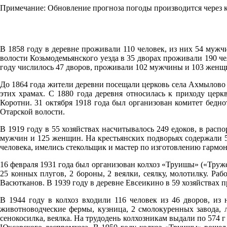
08.08
Примечание: Обновление прогноза погоды производится через к
06:00
19.9°
В 1858 году в деревне проживали 110 человек, из них 54 муж
757
волости Козьмодемьянского уезда в 35 дворах проживали 190 че
95%
году числилось 47 дворов, проживали 102 мужчины и 103 женщ
3.1
До 1864 года жители деревни посещали церковь села Ахмылов
251°
этих храмах. С 1880 года деревня относилась к приходу цер
Коротни. 31 октября 1918 года был организован комитет бедно
Отарской волости.
08.08
В 1919 году в 55 хозяйствах насчитывалось 249 едоков, в расп
мужчин и 125 женщин. На крестьянских подворьях содержали 5
09:00
человека, имелись стекольщик и мастер по изготовлению гармон
22.7°
16 февраля 1931 года был организован колхоз «Труишы» («Тружен
758
25 конных плугов, 2 бороны, 2 веялки, сеялку, молотилку. Ра
80%
Васютканов. В 1939 году в деревне Евсеикино в 59 хозяйствах 
4.3
В 1944 году в колхоз входили 116 человек из 46 дворов, из
животноводческие фермы, кузница, 2 смолокуренных завода, л
294°
сенокосилка, веялка. На трудодень колхозникам выдали по 574 г 