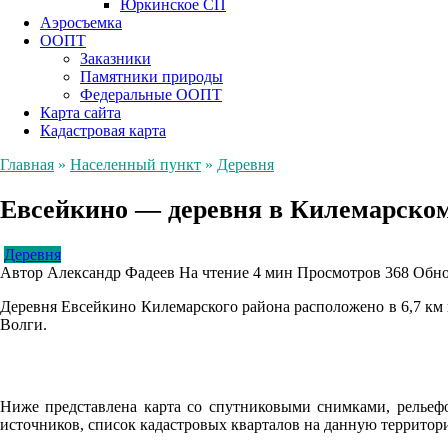
Юркинское СП
Аэросъемка
ООПТ
Заказники
Памятники природы
Федеральные ООПТ
Карта сайта
Кадастровая карта
Главная
»
Населенный пункт
»
Деревня
Евсейкино — деревня в Килемарском
Деревня
Автор
Александр Фадеев
На чтение
4 мин
Просмотров
368
Обно
Деревня Евсейкино Килемарского района расположено в 6,7 км 
Волги.
Ниже представлена карта со спутниковыми снимками, рельефо
источников, список кадастровых кварталов на данную террито