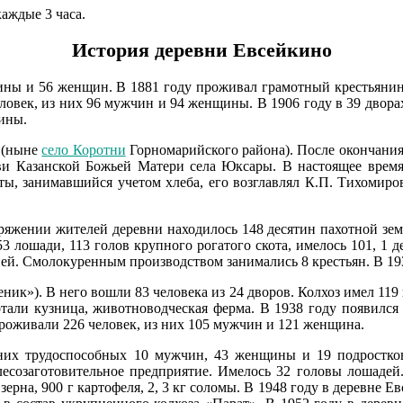
аждые 3 часа.
История деревни Евсейкино
чины и 56 женщин. В 1881 году проживал грамотный крестьяни
ловек, из них 96 мужчин и 94 женщины. В 1906 году в 39 двора
ины.
о (ныне
село Коротни
Горномарийского района). После окончания
кви Казанской Божьей Матери села Юксары. В настоящее врем
ты, занимавшийся учетом хлеба, его возглавлял К.П. Тихомиро
оряжении жителей деревни находилось 148 десятин пахотной зем
3 лошади, 113 голов крупного рогатого скота, имелось 101, 1
ей. Смолокуренным производством занимались 8 крестьян. В 193
ик»). В него вошли 83 человека из 24 дворов. Колхоз имел 119 
ботали кузница, животноводческая ферма. В 1938 году появился
проживали 226 человек, из них 105 мужчин и 121 женщина.
 них трудоспособных 10 мужчин, 43 женщины и 19 подростков
есозаготовительное предприятие. Имелось 32 головы лошадей.
зерна, 900 г картофеля, 2, 3 кг соломы. В 1948 году в деревне Е