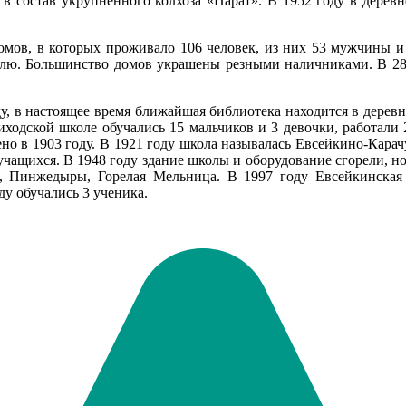
 состав укрупненного колхоза «Парат». В 1952 году в деревне
домов, в которых проживало 106 человек, из них 53 мужчины 
лю. Большинство домов украшены резными наличниками. В 28 
ду, в настоящее время ближайшая библиотека находится в дерев
иходской школе обучались 15 мальчиков и 3 девочки, работали
ено в 1903 году. В 1921 году школа называлась Евсейкино-Кар
чащихся. В 1948 году здание школы и оборудование сгорели, но у
о, Пинжедыры, Горелая Мельница. В 1997 году Евсейкинская
ду обучались 3 ученика.