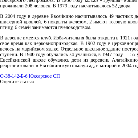
Юксарского леспромхоза. В 1950 году колхоз «Труишы» вошел в
проживали 208 человек. В 1979 году насчитывалось 52 двора.
08.08
В 2004 году в деревне Евсейкино насчитывалось 49 частных 
12:00
шиферной кровлей, 6 покрыты железом, 2 имеют тесовую кров
птицу, 6 семей занимаются пчеловодством.
27.2°
758
В деревне имеется клуб. Изба-читальня была открыта в 1921 го
свое время как церковноприходская. В 1902 году в церковнопр
50%
велось на марийском языке. Отдельное школьное здание постро
3.6
ступени. В 1940 году обучались 74 учащихся, в 1947 году — 55 у
Евсейкинской школе обучались дети из деревень Алатайкин
314°
реорганизованы в Евсейкинскую школу-сад, в которой в 2004 го
O-38-142-Б-б
Юксарское СП
Оцените статью
08.08
15:00
27.9°
758
42%
3.1
296°