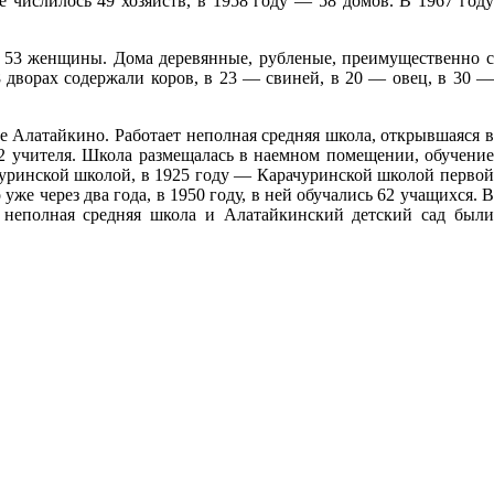
 числилось 49 хозяйств, в 1958 году — 58 домов. В 1967 году
и 53 женщины. Дома деревянные, рубленые, преимущественно с
дворах содержали коров, в 23 — свиней, в 20 — овец, в 30 —
не Алатайкино. Работает неполная средняя школа, открывшаяся в
 2 учителя. Школа размещалась в наемном помещении, обучение
ачуринской школой, в 1925 году — Карачуринской школой первой
же через два года, в 1950 году, в ней обучались 62 учащихся. В
 неполная средняя школа и Алатайкинский детский сад были