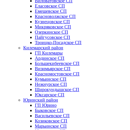
Виловатовское СП
Еласовское СП
Емешевское СП
Красноволжское СП
Кузнецовское СП
Микряковское СП
Озеркинское СП
Пайгусовское СП
Троицко-Посадское СП
Килемарский район
ГП Килемары
Ардинское СП
Большекибеевское СП
Визимьярское СП
Красномостовское СП
Кумьинское СП
Нежнурское СП
Широкундышское СП
Юксарское СП
Юринский район
ГП Юрино
Быковское СП
Васильевское СП
Козиковское СП
Марьинское СП