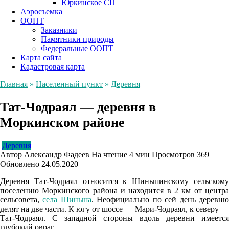
Юркинское СП
Аэросъемка
ООПТ
Заказники
Памятники природы
Федеральные ООПТ
Карта сайта
Кадастровая карта
Главная
»
Населенный пункт
»
Деревня
Тат-Чодраял — деревня в
Моркинском районе
Деревня
Автор
Александр Фадеев
На чтение
4 мин
Просмотров
369
Обновлено
24.05.2020
Деревня Тат-Чодраял относится к Шиньшинскому сельскому
поселению Моркинского района и находится в 2 км от центра
сельсовета,
села Шиньша
. Неофициально по сей день деревн
делят на две части. К югу от шоссе — Мари-Чодраял, к северу —
Тат-Чодраял. С западной стороны вдоль деревни имеется
глубокий овраг.