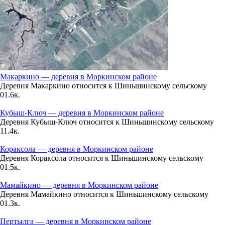
759
69%
3.1
310°
Макаркино — деревня в Моркинском районе
Деревня Макаркино относится к Шиньшинскому сельскому
10.08
0
1.6к.
06:00
Кубыш-Ключ — деревня в Моркинском районе
14°
Деревня Кубыш-Ключ относится к Шиньшинскому сельскому
761
1
1.4к.
76%
Кораксола — деревня в Моркинском районе
2.9
Деревня Кораксола относится к Шиньшинскому сельскому
0
1.5к.
307°
Мамайкино — деревня в Моркинском районе
Деревня Мамайкино относится к Шиньшинскому сельскому
0
1.3к.
10.08
09:00
Пертылга — деревня в Моркинском районе