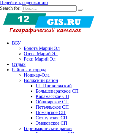
Перейти к содержанию
Search for:
ВБУ
Болота Марий Эл
Озера Марий Эл
Реки Марий Эл
Отдых
Районы и города
Йошкар-Ола
Волжский район
ГП Приволжский
Большепаратское СП
Карамасское СП
Обшиярское СП
Петъяльское СП
Помарское СП
Сотнурское СП
Эмековское СП
Горномарийский район