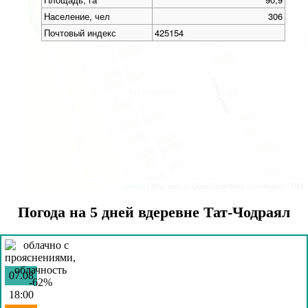
Население, чел
306
Почтовый индекс
425154
Leaflet
| Map data © OpenStreetMap contributors, ПКК
Погода на 5 дней вдеревне Тат-Чодраял
07.08
18:00