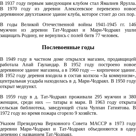
В 1937 году первым заведующим клубом стал Ямалиев Ярулла.
06:00
В 1970 году из деревни Алексеевское перевезено новое
деревянное двухэтажное здание клуба, которое стоит до сих пор.
19.9°
757
В годы Великой Отечественной войны 1941-1945 гг. 146
мужчин из деревни Тат-Чодраял и Мари-Чодраял ушли
91%
защищать Родину, не вернулись с полей битв 77 человек.
4.6
Послевоенные годы
273°
В 1949 году в частном доме открылся магазин, продавщицей
работала Апай Гауландар. В 1952 году построено новое
деревянное здание магазина, а в 1960 году — кирпичное здание.
08.08
В 1952 году деревня входила в состав колхоза «За коммунизм»,
09:00
центральная усадьба находилась в д. Мари-Чодраял. В 1950 году
открыт медпункт.
22.3°
757
В 1959 году в д. Тат-Чодраял проживали 295 мужчин и 380
женщин, среди них — татары и мари. В 1963 году открыта
81%
сельская библиотека, заведующей стала Чулпан Гатиятова. В
3.7
1972 году во время пожара сгорело 9 хозяйств.
259°
Указом Президиума Верховного Совета МАССР в 1973 году
деревни Мари-Чодраял и Тат-Чодраял объединяются в одну
деревню с названием Тат-Чодраял.