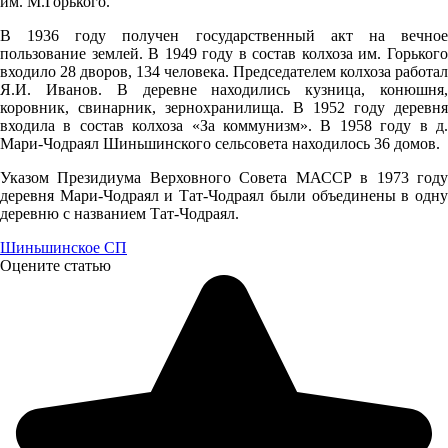
им. М.Горького.
В 1936 году получен государственный акт на вечное
08.08
пользование землей. В 1949 году в состав колхоза им. Горького
18:00
входило 28 дворов, 134 человека. Председателем колхоза работал
Я.И. Иванов. В деревне находились кузница, конюшня,
23.5°
коровник, свинарник, зернохранилища. В 1952 году деревня
758
входила в состав колхоза «За коммунизм». В 1958 году в д.
Мари-Чодраял Шиньшинского сельсовета находилось 36 домов.
71%
Указом Президиума Верховного Совета МАССР в 1973 году
1.3
деревня Мари-Чодраял и Тат-Чодраял были объединены в одну
303°
деревню с названием Тат-Чодраял.
Шиньшинское СП
Оцените статью
08.08
21:00
19.3°
758
81%
0.5
215°