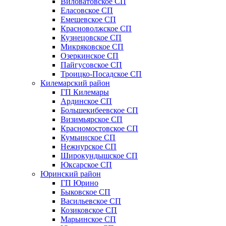
Виловатовское СП
Еласовское СП
Емешевское СП
Красноволжское СП
Кузнецовское СП
Микряковское СП
Озеркинское СП
Пайгусовское СП
Троицко-Посадское СП
Килемарский район
ГП Килемары
Ардинское СП
Большекибеевское СП
Визимьярское СП
Красномостовское СП
Кумьинское СП
Нежнурское СП
Широкундышское СП
Юксарское СП
Юринский район
ГП Юрино
Быковское СП
Васильевское СП
Козиковское СП
Марьинское СП