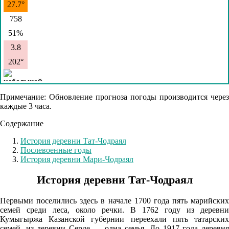
27.7°
758
51%
3.8
202°
07.08
Примечание: Обновление прогноза погоды производится через
каждые 3 часа.
21:00
Содержание
22.9°
758
История деревни Тат-Чодраял
Послевоенные годы
77%
История деревни Мари-Чодраял
2.9
История деревни Тат-Чодраял
214°
Первыми поселились здесь в начале 1700 года пять марийских
семей среди леса, около речки. В 1762 году из деревни
08.08
Кумыгыржа Казанской губернии переехали пять татарских
семей, из деревни Серде — одна семья. До 1917 года деревня