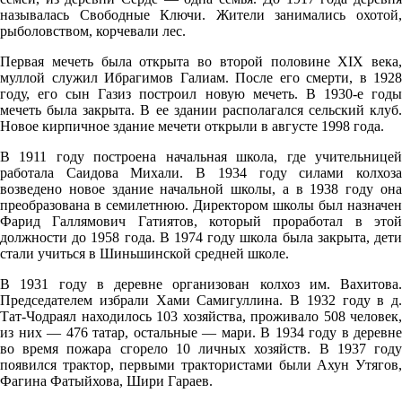
00:00
называлась Свободные Ключи. Жители занимались охотой,
19.1°
рыболовством, корчевали лес.
757
Первая мечеть была открыта во второй половине XIX века,
96%
муллой служил Ибрагимов Галиам. После его смерти, в 1928
году, его сын Газиз построил новую мечеть. В 1930-е годы
2.7
мечеть была закрыта. В ее здании располагался сельский клуб.
Новое кирпичное здание мечети открыли в августе 1998 года.
202°
В 1911 году построена начальная школа, где учительницей
работала Саидова Михали. В 1934 году силами колхоза
08.08
возведено новое здание начальной школы, а в 1938 году она
преобразована в семилетнюю. Директором школы был назначен
03:00
Фарид Галлямович Гатиятов, который проработал в этой
должности до 1958 года. В 1974 году школа была закрыта, дети
19°
стали учиться в Шиньшинской средней школе.
756
В 1931 году в деревне организован колхоз им. Вахитова.
97%
Председателем избрали Хами Самигуллина. В 1932 году в д.
3.2
Тат-Чодраял находилось 103 хозяйства, проживало 508 человек,
из них — 476 татар, остальные — мари. В 1934 году в деревне
218°
во время пожара сгорело 10 личных хозяйств. В 1937 году
появился трактор, первыми трактористами были Ахун Утягов,
Фагина Фатыйхова, Шири Гараев.
08.08