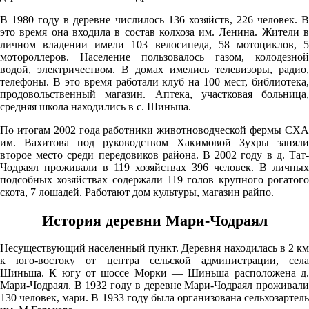
08.08
В 1980 году в деревне числилось 136 хозяйств, 226 человек. В
12:00
это время она входила в состав колхоза им. Ленина. Жители в
личном владении имели 103 велосипеда, 58 мотоциклов, 5
26.1°
мотороллеров. Население пользовалось газом, колодезной
водой, электричеством. В домах имелись телевизоры, радио,
757
телефоны. В это время работали клуб на 100 мест, библиотека,
61%
продовольственный магазин. Аптека, участковая больница,
средняя школа находились в с. Шиньша.
4.2
270°
По итогам 2002 года работники животноводческой фермы СХА
им. Вахитова под руководством Хакимовой Зухры заняли
второе место среди передовиков района. В 2002 году в д. Тат-
Чодраял проживали в 119 хозяйствах 396 человек. В личных
08.08
подсобных хозяйствах содержали 119 голов крупного рогатого
скота, 7 лошадей. Работают дом культуры, магазин райпо.
15:00
25.7°
История деревни Мари-Чодраял
758
Несуществующий населенный пункт. Деревня находилась в 2 км
61%
к юго-востоку от центра сельской администрации, села
3.9
Шиньша. К югу от шоссе Морки — Шиньша расположена д.
Мари-Чодраял. В 1932 году в деревне Мари-Чодраял проживали
294°
130 человек, мари. В 1933 году была организована сельхозартель