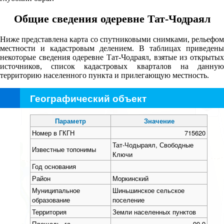
Общие сведения одеревне Тат-Чодраял
Ниже представлена карта со спутниковыми снимками, рельефом
местности и кадастровым делением. В таблицах приведены
некоторые сведения одеревне Тат-Чодраял, взятые из открытых
источников, список кадастровых кварталов на данную
территорию населенного пункта и прилегающую местность.
Географический объект
+
−
Параметр
Значение
Номер в ГКГН
715620
Тат-Чодыраял, Свободные
Известные топонимы
Ключи
Год основания
Район
Моркинский
Муниципальное
Шиньшинское сельское
образование
поселение
Территория
Земли населенных пунктов
Площадь, га
90,9