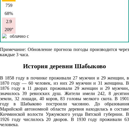
759
68%
2.9
209°
09.08
Примечание: Обновление прогноза погоды производится через
каждые 3 часа.
06:00
17°
История деревни Шабыково
759
В 1858 году в починке проживали 27 мужчин и 29 женщин, в
74%
1870 году — 60 человек, из них 29 мужчин и 31 женщина. В
1876 году в 11 дворах проживали 29 женщин и 29 мужчин,
2.2
значилось 39 ревизских душ. Жители имели 242, 8 десятин
229°
земли, 32 лошади, 40 коров, 83 головы мелкого скота. В 1901
году в Шабыково построили часовню. До образования
Марийской автономной области деревня находилась в составе
Кичминской волости Уржумского уезда Вятской губернии. В
09.08
1926 году числилось 20 дворов. В 1930 году проживали 63
09:00
человека.