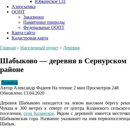
Юркинское СП
Аэросъемка
ООПТ
Заказники
Памятники природы
Федеральные ООПТ
Карта сайта
Кадастровая карта
Главная
»
Населенный пункт
»
Деревня
Шабыково — деревня в Сернурском
районе
Деревня
Автор
Александр Фадеев
На чтение
2 мин
Просмотров
248
Обновлено
13.04.2020
Деревня Шабыково находится на левом высоком берегу реки
Чукша в 300 метрах к северу от центра Казанского сельского
поселения,
села Казанское
. Рядом с деревней имеется местечк
Шабыковская гора. Название указывает на имя первопоселенца
Шабык.