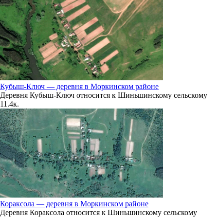
2.9
315°
11.08
03:00
13.2°
Кубыш-Ключ — деревня в Моркинском районе
764
Деревня Кубыш-Ключ относится к Шиньшинскому сельскому
1
1.4к.
80%
2
265°
11.08
06:00
15.5°
Кораксола — деревня в Моркинском районе
765
Деревня Кораксола относится к Шиньшинскому сельскому