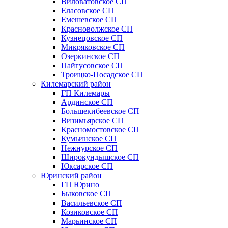
Виловатовское СП
Еласовское СП
Емешевское СП
Красноволжское СП
Кузнецовское СП
Микряковское СП
Озеркинское СП
Пайгусовское СП
Троицко-Посадское СП
Килемарский район
ГП Килемары
Ардинское СП
Большекибеевское СП
Визимьярское СП
Красномостовское СП
Кумьинское СП
Нежнурское СП
Широкундышское СП
Юксарское СП
Юринский район
ГП Юрино
Быковское СП
Васильевское СП
Козиковское СП
Марьинское СП