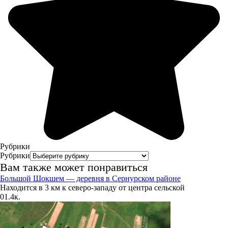
10.08
15:00
21.8°
763
41%
5.8
325°
Рубрики
10.08
Рубрики
Вам также может понравиться
18:00
Большой Шокшем — деревня в Сернурском районе
19.8°
Находится в 3 км к северо-западу от центра сельской
763
0
1.4к.
58%
2.5