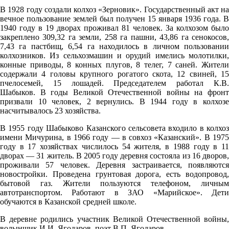
20.1°
В 1928 году создали колхоз «Зерновик». Государственный акт на
вечное пользование землей был получен 15 января 1936 года. В
759
1940 году в 19 дворах проживал 81 человек. За колхозом было
67%
закреплено 309,32 га земли, 258 га пашни, 43,86 га сенокосов,
7,43 га пастбищ, 6,54 га находилось в личном пользовании
4.3
колхозников. Из сельхозмашин и орудий имелись молотилки,
268°
конные приводы, 8 конных плугов, 8 телег, 7 саней. Жители
содержали 4 головы крупного рогатого скота, 12 свиней, 15
пчелосемей, 15 лошадей. Председателем работал К.В.
Шабыков. В годы Великой Отечественной войны на фронт
09.08
призвали 10 человек, 2 вернулись. В 1944 году в колхозе
насчитывалось 23 хозяйства.
12:00
21.1°
В 1955 году Шабыково Казанского сельсовета входило в колхоз
имени Мичурина, в 1966 году — в совхоз «Казанский». В 1975
759
году в 17 хозяйствах числилось 54 жителя, в 1988 году в 11
63%
дворах — 31 житель. В 2005 году деревня состояла из 16 дворов,
проживали 57 человек. Деревня застраивается, появляются
4.2
новостройки. Проведена грунтовая дорога, есть водопровод,
бытовой газ. Жители пользуются телефоном, личным
274°
автотранспортом. Работают в ЗАО «Марийское». Дети
обучаются в Казанской средней школе.
09.08
В деревне родились участник Великой Отечественной войны,
волынщик И.И. Ягодаров, поэт В.П. Ягодаров.