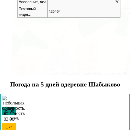
Население, чел
70
Почтовый
425464
индекс
Leaflet
| Map data © OpenStreetMap contributors, ПКК
Погода на 5 дней вдеревне Шабыково
09.08
03:00
17°