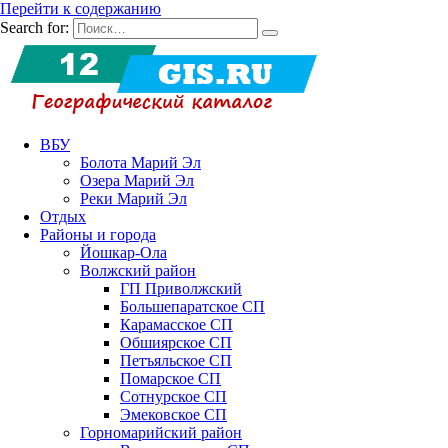
Перейти к содержанию
Search for:
ВБУ
Болота Марий Эл
Озера Марий Эл
Реки Марий Эл
Отдых
Районы и города
Йошкар-Ола
Волжский район
ГП Приволжский
Большепаратское СП
Карамасское СП
Обшиярское СП
Петъяльское СП
Помарское СП
Сотнурское СП
Эмековское СП
Горномарийский район