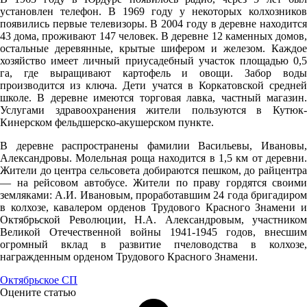
установлен телефон. В 1969 году у некоторых колхозников
09.08
появились первые телевизоры. В 2004 году в деревне находится
43 дома, проживают 147 человек. В деревне 12 каменных домов,
06:00
остальные деревянные, крытые шифером и железом. Каждое
17.6°
хозяйство имеет личный приусадебный участок площадью 0,5
га, где выращивают картофель и овощи. Забор воды
759
производится из ключа. Дети учатся в Коркатовской средней
школе. В деревне имеются торговая лавка, частный магазин.
71%
Услугами здравоохранения жители пользуются в Кутюк-
0.8
Кинерском фельдшерско-акушерском пункте.
286°
В деревне распространены фамилии Васильевы, Ивановы,
Александровы. Молельная роща находится в 1,5 км от деревни.
Жители до центра сельсовета добираются пешком, до райцентра
— на рейсовом автобусе. Жители по праву гордятся своими
09.08
земляками: А.И. Ивановым, проработавшим 24 года бригадиром
09:00
в колхозе, кавалером орденов Трудового Красного Знамени и
Октябрьской Революции, Н.А. Александровым, участником
20°
Великой Отечественной войны 1941-1945 годов, внесшим
759
огромный вклад в развитие пчеловодства в колхозе,
награжденным орденом Трудового Красного Знамени.
62%
2.4
Октябрьское СП
Оцените статью
300°