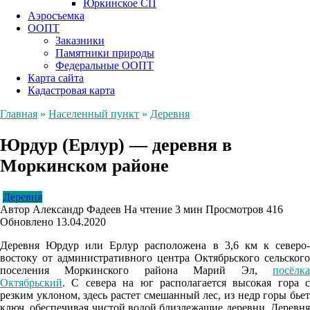
Юркинское СП
Аэросъемка
ООПТ
Заказники
Памятники природы
Федеральные ООПТ
Карта сайта
Кадастровая карта
Главная
»
Населенный пункт
»
Деревня
Юрдур (Ерлур) — деревня в
Моркинском районе
Деревня
Автор
Александр Фадеев
На чтение
3 мин
Просмотров
416
Обновлено
13.04.2020
Деревня Юрдур или Ерлур расположена в 3,6 км к северо-
востоку от административного центра Октябрьского сельского
поселения Моркинского района Марий Эл,
посёлка
Октябрьский
. С севера на юг располагается высокая гора с
резким уклоном, здесь растет смешанный лес, из недр горы бьет
ключ, обеспечивая чистой водой близлежащие деревни. Деревня