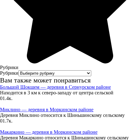
45%
4
325°
10.08
12:00
21.4°
Рубрики
764
Рубрики
Вам также может понравиться
36%
Большой Шокшем — деревня в Сернурском районе
4.8
Находится в 3 км к северо-западу от центра сельской
335°
0
1.4к.
Миклино — деревня в Моркинском районе
Деревня Миклино относится к Шиньшинскому сельскому
10.08
0
1.7к.
15:00
Макаркино — деревня в Моркинском районе
22°
Деревня Макаркино относится к Шиньшинскому сельскому