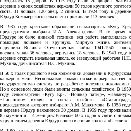
находилось 15 дворов. В 1915 году было 20 дворов. Жители
09.08
деревни в своих хозяйствах держали 50 голов крупного рогатого
00:00
скота, 31 лошадь, 120 овец, 2 свиньи. В 1924 году в деревне
Юрдур Кожлаерского сельсовета проживали 113 человек.
18.8°
В 1935 году крестьяне образовали сельхозартель «Кугу Ер»,
759
председателем выбрали И.А. Александрова. В то время в
67%
Юрдуре не было никакой техники, вся работа выполнялась с
помощью лошадей и вручную. Мирную жизнь жителей
0.9
нарушила Великая Отечественная война 1941-1945 годов,
133°
воевать ушли 36 человек, вернулись 18 человек. В 1943 году в
деревне открыта начальная школа, ее заведующей работала Н.Н.
Мухина, дочь писателя Н.С. Мухина.
09.08
В 50-х годах прошлого века колхозники добывали в Юрдурском
карьере камень. Несколькими годами позже карьер включен в
03:00
государственную систему по разработке полезных ископаемых.
15.5°
Но в основном люди были заняты сельским хозяйством. В 1950
году сельхозартели «Кугу Ер», «Йошкар патыр», «Паланур»,
759
«Пананино» входят в состав хозяйства «Сталинград»,
72%
председателем которого избирают A.M. Максимова. В 1958 году
в деревне Юрдур находилось 30 домов. В 1959 году проживали
0.9
85 мужчин и 114 женщин. В начале 60-х годов в связи с новым
укрупнением деревня Юрдур вошла в состав колхоза «Рассвет».
248°
В 1963 году в Юрдуре появилось радио, через 5 лет был