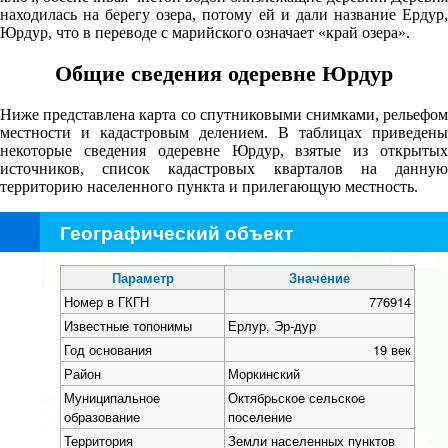
находилась на берегу озера, потому ей и дали название Ердур,
Юрдур, что в переводе с марийского означает «край озера».
Общие сведения одеревне Юрдур
Ниже представлена карта со спутниковыми снимками, рельефом
местности и кадастровым делением. В таблицах приведены
некоторые сведения одеревне Юрдур, взятые из открытых
источников, список кадастровых кварталов на данную
территорию населенного пункта и прилегающую местность.
Географический объект
+
−
Параметр
Значение
Номер в ГКГН
776914
Известные топонимы
Ерлур, Эр-дур
Год основания
19 век
Район
Моркинский
Муниципальное
Октябрьское сельское
образование
поселение
Территория
Земли населенных пунктов