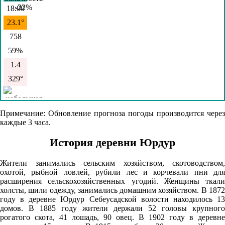
18:00
23.1°
758
59%
1.4
329°
08.08
Примечание: Обновление прогноза погоды производится через
каждые 3 часа.
21:00
21.4°
История деревни Юрдур
758
Жители занимались сельским хозяйством, скотоводством,
62%
охотой, рыбной ловлей, рубили лес и корчевали пни для
расширения сельскохозяйственных угодий. Женщины ткали
1.6
холсты, шили одежду, занимались домашним хозяйством. В 1872
32°
году в деревне Юрдур Себеусадской волости находилось 13
домов. В 1885 году жители держали 52 головы крупного
рогатого скота, 41 лошадь, 90 овец. В 1902 году в деревне