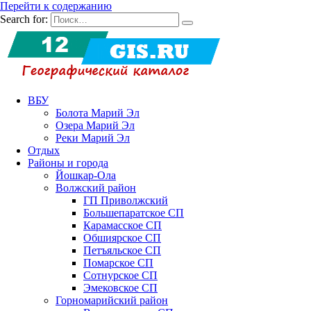
Перейти к содержанию
Search for:
ВБУ
Болота Марий Эл
Озера Марий Эл
Реки Марий Эл
Отдых
Районы и города
Йошкар-Ола
Волжский район
ГП Приволжский
Большепаратское СП
Карамасское СП
Обшиярское СП
Петъяльское СП
Помарское СП
Сотнурское СП
Эмековское СП
Горномарийский район