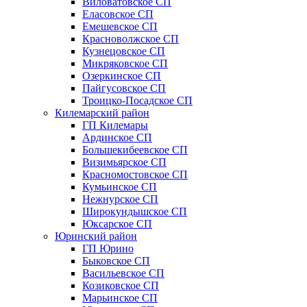
Виловатовское СП
Еласовское СП
Емешевское СП
Красноволжское СП
Кузнецовское СП
Микряковское СП
Озеркинское СП
Пайгусовское СП
Троицко-Посадское СП
Килемарский район
ГП Килемары
Ардинское СП
Большекибеевское СП
Визимьярское СП
Красномостовское СП
Кумьинское СП
Нежнурское СП
Широкундышское СП
Юксарское СП
Юринский район
ГП Юрино
Быковское СП
Васильевское СП
Козиковское СП
Марьинское СП