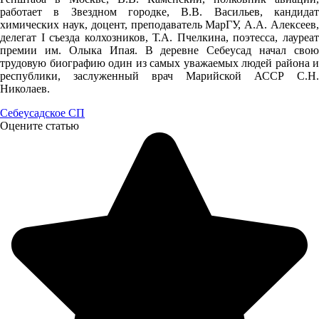
00:00
работает в Звездном городке, В.В. Васильев, кандидат
16.7°
химических наук, доцент, преподаватель МарГУ, А.А. Алексеев,
делегат I съезда колхозников, Т.А. Пчелкина, поэтесса, лауреат
761
премии им. Олыка Ипая. В деревне Себеусад начал свою
85%
трудовую биографию один из самых уважаемых людей района и
республики, заслуженный врач Марийской АССР С.Н.
2.1
Николаев.
228°
Себеусадское СП
Оцените статью
07.08
03:00
16°
761
88%
2.2
213°
07.08