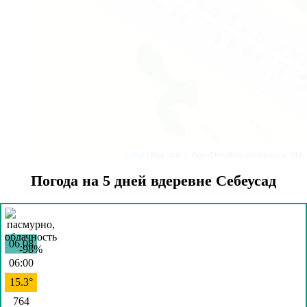
Leaflet
| Map data © OpenStreetMap contributors, ПКК
Погода на 5 дней вдеревне Себеусад
06.08
06:00
15.3°
764