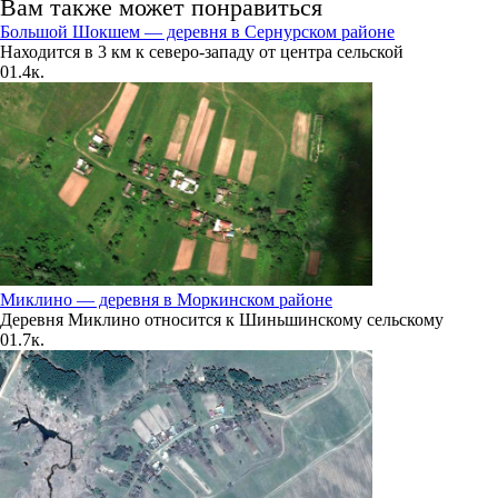
Вам также может понравиться
225°
Большой Шокшем — деревня в Сернурском районе
Находится в 3 км к северо-западу от центра сельской
0
1.4к.
08.08
06:00
20.4°
756
92%
1.8
235°
Миклино — деревня в Моркинском районе
Деревня Миклино относится к Шиньшинскому сельскому
0
1.7к.
08.08
09:00
21.8°
757
84%