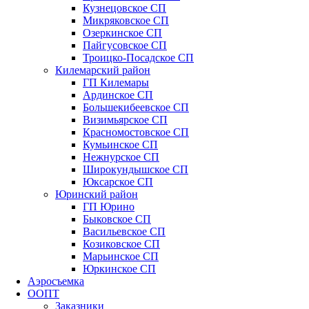
Кузнецовское СП
Микряковское СП
Озеркинское СП
Пайгусовское СП
Троицко-Посадское СП
Килемарский район
ГП Килемары
Ардинское СП
Большекибеевское СП
Визимьярское СП
Красномостовское СП
Кумьинское СП
Нежнурское СП
Широкундышское СП
Юксарское СП
Юринский район
ГП Юрино
Быковское СП
Васильевское СП
Козиковское СП
Марьинское СП
Юркинское СП
Аэросъемка
ООПТ
Заказники