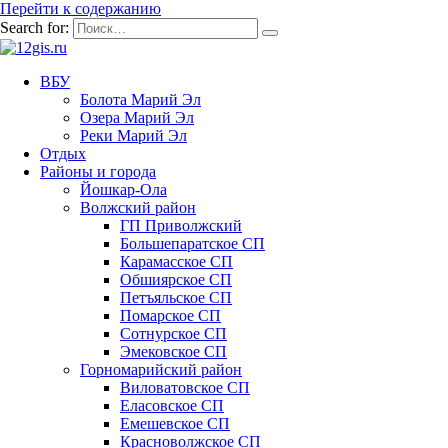
Перейти к содержанию
Search for:
ВБУ
Болота Марий Эл
Озера Марий Эл
Реки Марий Эл
Отдых
Районы и города
Йошкар-Ола
Волжский район
ГП Приволжский
Большепаратское СП
Карамасское СП
Обшиярское СП
Петъяльское СП
Помарское СП
Сотнурское СП
Эмековское СП
Горномарийский район
Виловатовское СП
Еласовское СП
Емешевское СП
Красноволжское СП