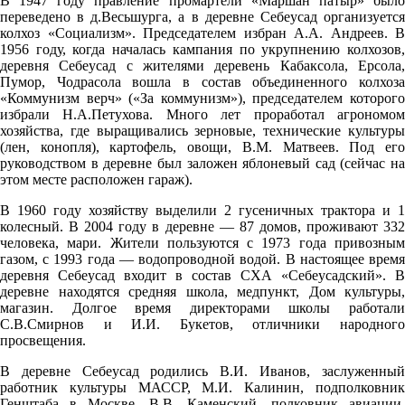
В 1947 году правление промартели «Маршан патыр» было
22.4°
переведено в д.Весьшурга, а в деревне Себеусад организуется
762
колхоз «Социализм». Председателем избран А.А. Андреев. В
1956 году, когда началась кампания по укрупнению колхозов,
64%
деревня Себеусад с жителями деревень Кабаксола, Ерсола,
Пумор, Чодрасола вошла в состав объединенного колхоза
2
«Коммунизм верч» («За коммунизм»), председателем которого
214°
избрали Н.А.Петухова. Много лет проработал агрономом
хозяйства, где выращивались зерновые, технические культуры
(лен, конопля), картофель, овощи, В.М. Матвеев. Под его
руководством в деревне был заложен яблоневый сад (сейчас на
06.08
этом месте расположен гараж).
21:00
В 1960 году хозяйству выделили 2 гусеничных трактора и 1
20.1°
колесный. В 2004 году в деревне — 87 домов, проживают 332
человека, мари. Жители пользуются с 1973 года привозным
762
газом, с 1993 года — водопроводной водой. В настоящее время
65%
деревня Себеусад входит в состав СХА «Себеусадский». В
деревне находятся средняя школа, медпункт, Дом культуры,
2.3
магазин. Долгое время директорами школы работали
217°
С.В.Смирнов и И.И. Букетов, отличники народного
просвещения.
В деревне Себеусад родились В.И. Иванов, заслуженный
07.08
работник культуры МАССР, М.И. Калинин, подполковник
Генштаба в Москве, В.В. Каменский, полковник авиации,