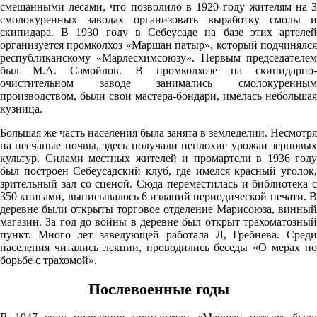
смешанными лесами, что позволило в 1920 году жителям на 3
764
смолокуренных заводах организовать выработку смолы и
58%
скипидара. В 1930 году в Себеусаде на базе этих артелей
организуется промколхоз «Маршан патыр», который подчинялся
3
республиканскому «Марлесхимсоюзу». Первым председателем
201°
был М.А. Самойлов. В промколхозе на скипидарно-
очистительном заводе занимались смолокуренным
производством, были свои мастера-бондари, имелась небольшая
кузница.
06.08
Большая же часть населения была занята в земледелии. Несмотря
15:00
на песчаные почвы, здесь получали неплохие урожаи зерновых
25.3°
культур. Силами местных жителей и промартели в 1936 году
был построен Себеусадский клуб, где имелся красный уголок,
763
зрительный зал со сценой. Сюда переместилась и библиотека с
44%
350 книгами, выписывалось 6 изданий периодической печати. В
деревне были открыты торговое отделение Марисоюза, винный
3.9
магазин. За год до войны в деревне был открыт трахоматозный
пункт. Много лет заведующей работала Л, Гребнева. Среди
239°
населения читались лекции, проводились беседы «О мерах по
борьбе с трахомой».
06.08
Послевоенные годы
18:00