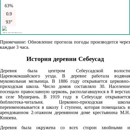
63%
0.9
93°
06.08
Примечание: Обновление прогноза погоды производится через
каждые 3 часа.
09:00
16.7°
История деревни Себеусад
764
Деревня была центром Себеусадской волости
59%
Царевококшайского уезда. В деревне работала водяная
мукомольная мельница. В 1886 году открывается церковно-
1.2
приходская школа. Число домов составляло 30. Население
172°
посещало православную церковь, располагавшуюся в 8 верстах
в селе Мушерань. В 1919 году в Себеусаде открывается
библиотека-читальня. Церковно-приходская школа
переименовывается в школу I ступени, которая помещалась в
06.08
арендованном 2-этажном деревянном доме крестьянина М.Н.
12:00
Князева.
19.3°
Деревня была окружена со всех сторон хвойными и