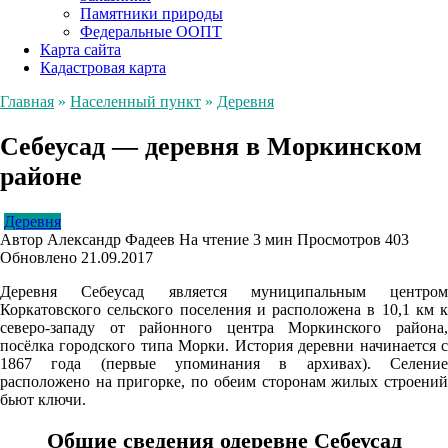
Памятники природы
Федеральные ООПТ
Карта сайта
Кадастровая карта
Главная
»
Населенный пункт
»
Деревня
Себеусад — деревня в Моркинском
районе
Деревня
Автор
Александр Фадеев
На чтение
3 мин
Просмотров
403
Обновлено
21.09.2017
Деревня Себеусад является муниципальным центром
Коркатовского сельского поселения и расположена в 10,1 км к
северо-западу от районного центра Моркинского района,
посёлка городского типа Морки. История деревни начинается с
1867 года (первые упоминания в архивах). Селение
расположено на пригорке, по обеим сторонам жилых строений
бьют ключи.
Общие сведения одеревне Себеусад