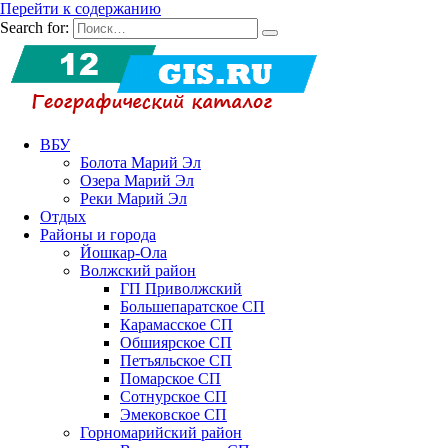
Перейти к содержанию
Search for:
ВБУ
Болота Марий Эл
Озера Марий Эл
Реки Марий Эл
Отдых
Районы и города
Йошкар-Ола
Волжский район
ГП Приволжский
Большепаратское СП
Карамасское СП
Обшиярское СП
Петъяльское СП
Помарское СП
Сотнурское СП
Эмековское СП
Горномарийский район