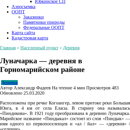
Юркинское СП
Аэросъемка
ООПТ
Заказники
Памятники природы
Федеральные ООПТ
Карта сайта
Кадастровая карта
Главная
»
Населенный пункт
»
Деревня
Луначарка — деревня в
Горномарийском районе
Деревня
Автор
Александр Фадеев
На чтение
4 мин
Просмотров
483
Обновлено
25.03.2020
Расположена при речке Когоангер, левом притоке реки Большая
Юнга, в 4 км от села Еласы. В старину она называлась
«Пиндикова». В 1921 году преобразована в деревню Луначарка.
Марийское название «Пиндыкал» состоит из слов «Пиндык» —
имя одного из первопоселенцев и «ал / йал» — «деревня» /
«селение».