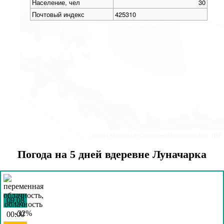
Население, чел
30
Почтовый индекс
425310
Leaflet
| Map data © OpenStreetMap contributors, ПКК
Погода на 5 дней вдеревне Луначарка
09.08
00:00