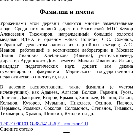
Фамилии и имена
10.08
00:00
Уроженцами этой деревни являются многие замечательные
15°
люди. Среди них первый директор Еласовской МТС Федор
Алексеевич Тихомиров, награжденный большой золотой
762
медалью ВДНХ и орденом «Знак Почета»; С.С. Соколов,
избранный делегатом одного из партийных съездов; А.С.
64%
Иванов, работавший в космической лаборатории в Москве;
2.4
Лидия Ивановна Хлебникова (Ильина), учитель-краевед,
директор Ардинского Дома ремесел; Михаил Иванович Ильин,
323°
кандидат педагогических наук, доцент, зам. декана
гуманитарного факультета Марийского государственного
педагогического института, и др.
10.08
В деревне распространены такие фамилии (с учетом
03:00
исчезнувших), как Адакеев, Алгасов, Волков, Гаранин, Гусев,
Денисов, Дмитриев, Егоров, Ермаков, Зиновьев, Иванов, Ильин,
13.1°
Кольцов, Куторов, Мурыгин, Николаев, Осипов, Павлов,
763
Пермяков, Романов, Соколов, Соломонов, Степанов, Тимяков,
Тихомиров, Храмов, Шишкин, Ямолкин и др.
71%
2.9
12:02:1090101
O-38-141-Г-б
Еласовское СП
Оцените статью
309°