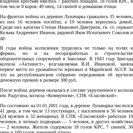
владении крестьян имелось 7 рабочих лошадей, 18 голов КРС, в
09.08
том числе 8 коров; 49 овец, 14 свиней и домашняя птица.
18:00
На фронтах войны из деревни Луначарка сражались 35 человек,
из них 16 человек погибли, а 19 человек вернулись домой.
18.8°
Среди них капитан Степан Иванович Дмитриев, гв. ст. сержант
760
Кузьма Андреевич Иванов, рядовой Яков Игнатьевич Соколов и
др.
65%
3
В годы войны колхозники трудились не только на полях и
фермах, но и на лесоразработках и строительстве
337°
оборонительных сооружений в Заволжье. В 1943 году бригада
колхоза «Активист», возглавляемая В.И. Ивановой, заняла
первое место по урожайности зерновых в Марийской АССР. За
это на республиканском собрании передовиков ей вручили
09.08
денежную премию в размере 300 руб.
21:00
После войны деревня оказалась в составе укрупненного колхоза
14.8°
им. Радугина, колхоза «Коммунизм», СПК «Еласовский».
761
По состоянию на 01.01.2001 года, в деревне Луначарка числился
70%
41 двор, в том числе 13 пустующих, с населением в 56 человек
(24 мужчин и 32 женщины). В СПК «Еласовский» работали 10
2.8
человек, в личных подворьях — 5 человек, в других хозяйствах
313°
— 2 человека. Жители содержали 18 голов КРС, 7 свиней, 30
овец и 160 голов домашней птицы.