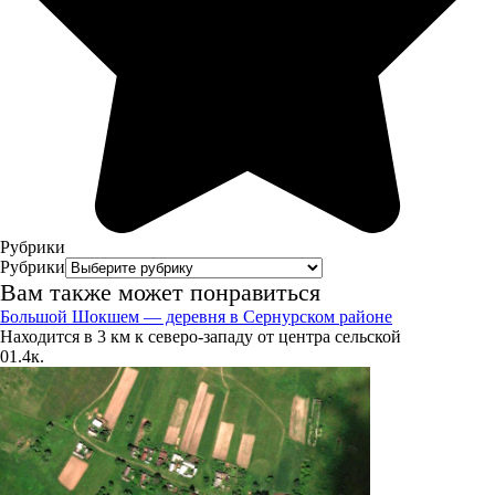
62%
1.3
244°
11.08
06:00
16.8°
Рубрики
765
Рубрики
Вам также может понравиться
66%
Большой Шокшем — деревня в Сернурском районе
2.2
Находится в 3 км к северо-западу от центра сельской
221°
0
1.4к.
11.08
09:00
18°