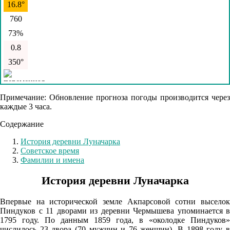
16.8°
760
73%
0.8
350°
09.08
Примечание: Обновление прогноза погоды производится через
каждые 3 часа.
03:00
Содержание
17°
760
История деревни Луначарка
Советское время
70%
Фамилии и имена
1.3
История деревни Луначарка
1°
Впервые на исторической земле Акпарсовой сотни выселок
Пиндуков с 11 дворами из деревни Чермышева упоминается в
09.08
1795 году. По данным 1859 года, в «околодке Пиндуков»
числилось 23 двора (70 мужчин и 76 женщин). В 1898 году в