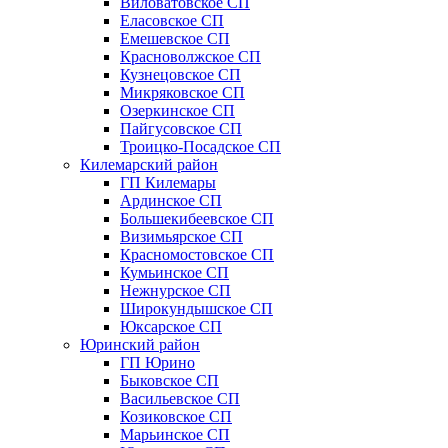
Виловатовское СП
Еласовское СП
Емешевское СП
Красноволжское СП
Кузнецовское СП
Микряковское СП
Озеркинское СП
Пайгусовское СП
Троицко-Посадское СП
Килемарский район
ГП Килемары
Ардинское СП
Большекибеевское СП
Визимьярское СП
Красномостовское СП
Кумьинское СП
Нежнурское СП
Широкундышское СП
Юксарское СП
Юринский район
ГП Юрино
Быковское СП
Васильевское СП
Козиковское СП
Марьинское СП