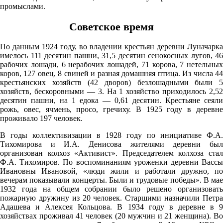
промыслами.
12:00
Советское время
19.5°
761
По данным 1924 году, во владении крестьян деревни Луначарка
74%
имелось 111 десятин пашни, 31,5 десятин сенокосных лугов, 46
рабочих лошади, 6 нерабочих лошадей, 71 корова, 7 нетельных
3
коров, 127 овец, 8 свиней и разная домашняя птица. Из числа 44
200°
крестьянских хозяйств (42 дворов) безлошадными были 5
хозяйств, бескоровными — 3. На 1 хозяйство приходилось 2,52
десятин пашни, на 1 едока — 0,61 десятин. Крестьяне сеяли
рожь, овес, ячмень, просо, гречиху. В 1925 году в деревне
09.08
проживало 197 человек.
15:00
В годы коллективизации в 1928 году по инициативе Ф.А.
22.2°
Тихомирова и И.А. Денисова жителями деревни был
организован колхоз «Активист». Председателем колхоза стал
760
Ф.А. Тихомиров. По воспоминаниям уроженки деревни Вассы
56%
Ивановны Ивановой, «люди жили и работали дружно, по
вечерам показывали концерты. Были и трудовые победы». В мае
2.3
1932 года на общем собрании было решено организовать
пожарную дружину из 20 человек. Старшими назначили Петра
299°
Адашева и Алексея Кольцова. В 1934 году в деревне в 9
хозяйствах проживал 41 человек (20 мужчин и 21 женщина). Во