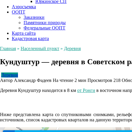
Юркинское СП
Аэросъемка
ООПТ
Заказники
Памятники природы
Федеральные ООПТ
Карта сайта
Кадастровая карта
Главная
»
Населенный пункт
»
Деревня
Кундуштур — деревня в Советском р
Деревня
Автор
Александр Фадеев
На чтение
2 мин
Просмотров
218
Обно
Деревня Кундуштур находится в 8 км
от Ронги
в восточном напр
Ниже представлена карта со спутниковыми снимками, рельефо
источников, список кадастровых кварталов на данную террито