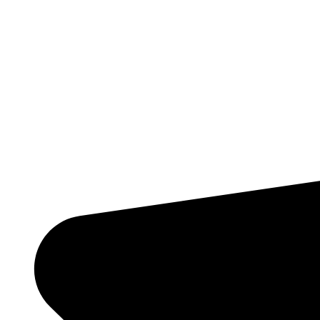
07.08
03:00
16°
761
84%
3.2
206°
07.08
06:00
18.4°
761
81%
3.3
198°