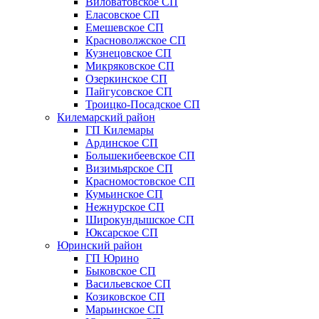
Виловатовское СП
Еласовское СП
Емешевское СП
Красноволжское СП
Кузнецовское СП
Микряковское СП
Озеркинское СП
Пайгусовское СП
Троицко-Посадское СП
Килемарский район
ГП Килемары
Ардинское СП
Большекибеевское СП
Визимьярское СП
Красномостовское СП
Кумьинское СП
Нежнурское СП
Широкундышское СП
Юксарское СП
Юринский район
ГП Юрино
Быковское СП
Васильевское СП
Козиковское СП
Марьинское СП