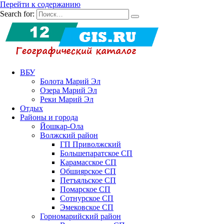
Перейти к содержанию
Search for:
ВБУ
Болота Марий Эл
Озера Марий Эл
Реки Марий Эл
Отдых
Районы и города
Йошкар-Ола
Волжский район
ГП Приволжский
Большепаратское СП
Карамасское СП
Обшиярское СП
Петъяльское СП
Помарское СП
Сотнурское СП
Эмековское СП
Горномарийский район