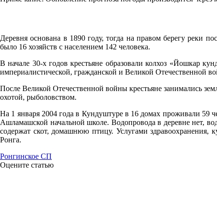
21:00
21.5°
Деревня основана в 1890 году, тогда на правом берегу реки п
761
было 16 хозяйств с населением 142 человека.
60%
В начале 30-х годов крестьяне образовали колхоз «Йошкар кунд
3.1
империалистической, гражданской и Великой Отечественной вой
207°
После Великой Отечественной войны крестьяне занимались земл
охотой, рыболовством.
07.08
На 1 января 2004 года в Кундуштуре в 16 домах проживали 59
Ашламашской начальной школе. Водопровода в деревне нет, вод
00:00
содержат скот, домашнюю птицу. Услугами здравоохранения, 
16.8°
Ронга.
761
Ронгинское СП
Оцените статью
77%
3
216°