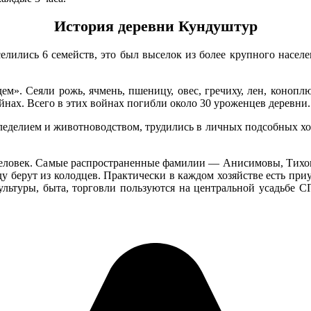
История деревни Кундуштур
оселились 6 семейств, это был выселок из более крупного насе
ем». Сеяли рожь, ячмень, пшеницу, овес, гречиху, лен, конопл
нах. Всего в этих войнах погибли около 30 уроженцев деревни.
еделием и животноводством, трудились в личных подсобных хоз
 человек. Самые распространенные фамилии — Анисимовы, Тихон
у берут из колодцев. Практически в каждом хозяйстве есть пр
культуры, быта, торговли пользуются на центральной усадьбе