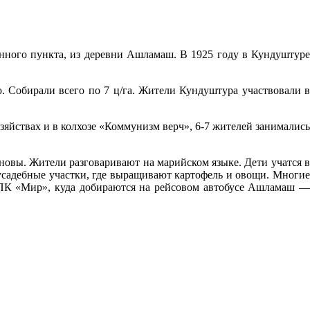
ленного пункта, из деревни Ашламаш. В 1925 году в Кундуштуре
ю. Собирали всего по 7 ц/га. Жители Кундуштура участвовали в
яйствах и в колхозе «Коммунизм верч», 6-7 жителей занимались
овы. Жители разговаривают на марийском языке. Дети учатся в
иусадебные участки, где выращивают картофель и овощи. Многие
 СПК «Мир», куда добираются на рейсовом автобусе Ашламаш —