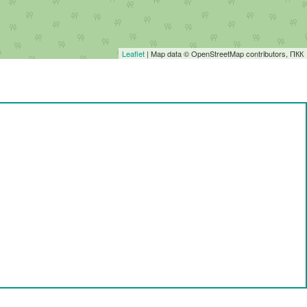
Leaflet
| Map data © OpenStreetMap contributors, ПКК