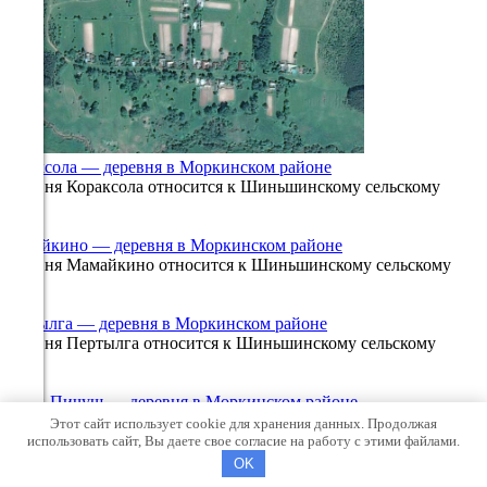
225°
11.08
15:00
23.1°
Кораксола — деревня в Моркинском районе
763
Деревня Кораксола относится к Шиньшинскому сельскому
0
1.5к.
41%
Мамайкино — деревня в Моркинском районе
1.6
Деревня Мамайкино относится к Шиньшинскому сельскому
232°
0
1.3к.
Пертылга — деревня в Моркинском районе
Деревня Пертылга относится к Шиньшинскому сельскому
11.08
0
1.3к.
18:00
Ишли-Пичуш — деревня в Моркинском районе
20°
Деревня Ишли-Пичуш относится к Шиньшинскому сельскому
Этот сайт использует cookie для хранения данных. Продолжая
0
1.6к.
использовать сайт, Вы даете свое согласие на работу с этими файлами.
762
© 2026 12gis.ru
OK
59%