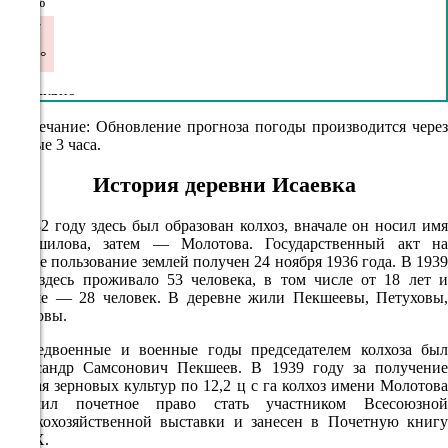
62%
2.7
269°
09.08
Примечание: Обновление прогноза погоды производится через
каждые 3 часа.
12:00
19.7°
История деревни Исаевка
759
В 1932 году здесь был образован колхоз, вначале он носил имя
66%
Ворошилова, затем — Молотова. Государственный акт на
вечное пользование землей получен 24 ноября 1936 года. В 1939
5.6
году здесь проживало 53 человека, в том числе от 18 лет и
204°
старше — 28 человек. В деревне жили Пекшеевы, Петуховы,
Ивановы.
В предвоенные и военные годы председателем колхоза был
09.08
Александр Самсонович Пекшеев. В 1939 году за получение
урожая зерновых культур по 12,2 ц с га колхоз имени Молотова
15:00
получил почетное право стать участником Всесоюзной
19.5°
сельскохозяйственной выставки и занесен в Почетную книгу
ВДНХ.
760