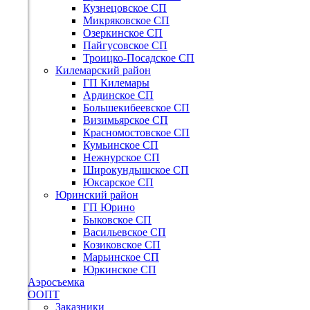
Кузнецовское СП
Микряковское СП
Озеркинское СП
Пайгусовское СП
Троицко-Посадское СП
Килемарский район
ГП Килемары
Ардинское СП
Большекибеевское СП
Визимьярское СП
Красномостовское СП
Кумьинское СП
Нежнурское СП
Широкундышское СП
Юксарское СП
Юринский район
ГП Юрино
Быковское СП
Васильевское СП
Козиковское СП
Марьинское СП
Юркинское СП
Аэросъемка
ООПТ
Заказники