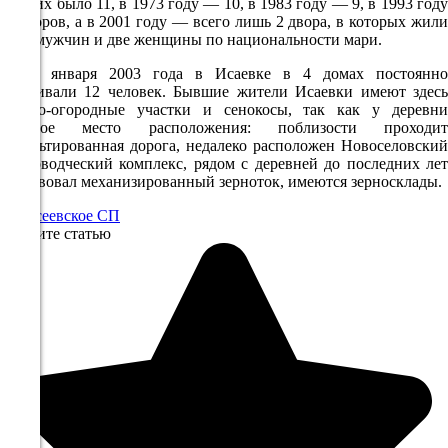
году их было 11, в 1973 году — 10, в 1983 году — 9, в 1993 году
760
-5 дворов, а в 2001 году — всего лишь 2 двора, в которых жили
двое мужчин и две женщины по национальности мари.
87%
2.8
На 1 января 2003 года в Исаевке в 4 домах постоянно
проживали 12 человек. Бывшие жители Исаевки имеют здесь
321°
садово-огородные участки и сенокосы, так как у деревни
удобное место расположения: поблизости проходит
асфальтированная дорога, недалеко расположен Новоселовский
свиноводческий комплекс, рядом с деревней до последних лет
10.08
действовал механизированный зерноток, имеются зерносклады.
00:00
Алексеевское СП
11.8°
Оцените статью
761
87%
3.8
322°
10.08
03:00