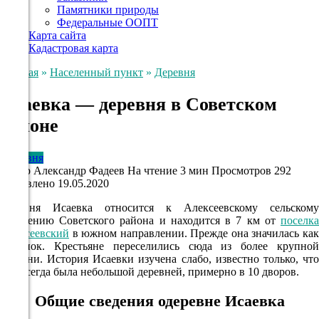
Памятники природы
Федеральные ООПТ
Карта сайта
Кадастровая карта
Главная
»
Населенный пункт
»
Деревня
Исаевка — деревня в Советском
районе
Деревня
Автор
Александр Фадеев
На чтение
3 мин
Просмотров
292
Обновлено
19.05.2020
Деревня Исаевка относится к Алексеевскому сельскому
поселению Советского района и находится в 7 км от
поселка
Алексеевский
в южном направлении. Прежде она значилась как
починок. Крестьяне переселились сюда из более крупной
деревни. История Исаевки изучена слабо, известно только, что
она всегда была небольшой деревней, примерно в 10 дворов.
Общие сведения одеревне Исаевка