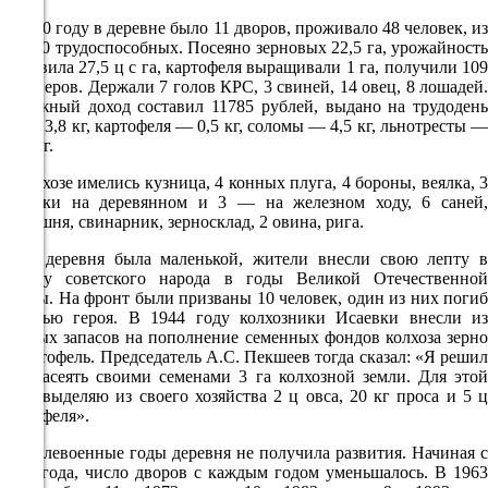
68%
В 1940 году в деревне было 11 дворов, проживало 48 человек, из
них 30 трудоспособных. Посеяно зерновых 22,5 га, урожайность
3.9
составила 27,5 ц с га, картофеля выращивали 1 га, получили 109
216°
центнеров. Держали 7 голов КРС, 3 свиней, 14 овец, 8 лошадей.
Денежный доход составил 11785 рублей, выдано на трудодень
зерна 3,8 кг, картофеля — 0,5 кг, соломы — 4,5 кг, льнотресты —
0,42 кг.
09.08
В колхозе имелись кузница, 4 конных плуга, 4 бороны, веялка, 3
18:00
повозки на деревянном и 3 — на железном ходу, 6 саней,
18.3°
конюшня, свинарник, зерносклад, 2 овина, рига.
759
Хотя деревня была маленькой, жители внесли свою лепту в
победу советского народа в годы Великой Отечественной
76%
войны. На фронт были призваны 10 человек, один из них погиб
3.7
смертью героя. В 1944 году колхозники Исаевки внесли из
личных запасов на пополнение семенных фондов колхоза зерно
257°
и картофель. Председатель А.С. Пекшеев тогда сказал: «Я решил
так: засеять своими семенами 3 га колхозной земли. Для этой
цели выделяю из своего хозяйства 2 ц овса, 20 кг проса и 5 ц
09.08
картофеля».
21:00
В послевоенные годы деревня не получила развития. Начиная с
1963 года, число дворов с каждым годом уменьшалось. В 1963
14.4°