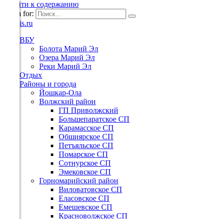
Перейти к содержанию
Search for:
ВБУ
Болота Марий Эл
Озера Марий Эл
Реки Марий Эл
Отдых
Районы и города
Йошкар-Ола
Волжский район
ГП Приволжский
Большепаратское СП
Карамасское СП
Обшиярское СП
Петъяльское СП
Помарское СП
Сотнурское СП
Эмековское СП
Горномарийский район
Виловатовское СП
Еласовское СП
Емешевское СП
Красноволжское СП