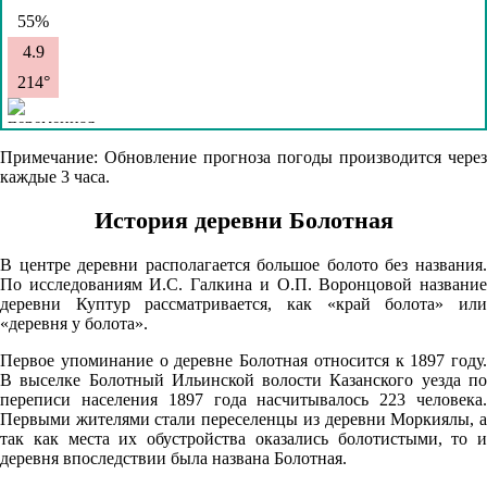
В таблице по объектам: первая цифра - общее количество, вторая - с
55%
границами. Для получения более подробной информации нажмите на
номер кадастрового квартала.
4.9
214°
07.08
Примечание: Обновление прогноза погоды производится через
каждые 3 часа.
15:00
27°
История деревни Болотная
760
В центре деревни располагается большое болото без названия.
50%
По исследованиям И.С. Галкина и О.П. Воронцовой название
деревни Куптур рассматривается, как «край болота» или
4.7
«деревня у болота».
216°
Первое упоминание о деревне Болотная относится к 1897 году.
В выселке Болотный Ильинской волости Казанского уезда по
переписи населения 1897 года насчитывалось 223 человека.
07.08
Первыми жителями стали переселенцы из деревни Моркиялы, а
так как места их обустройства оказались болотистыми, то и
18:00
деревня впоследствии была названа Болотная.
26°