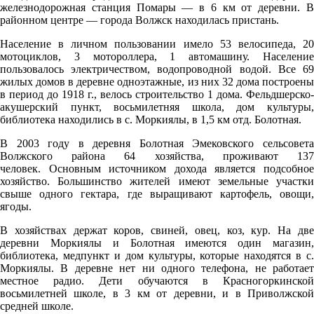
06:00
железнодорожная станция Помары — в 6 км от деревни. В
районном центре — города Волжск находилась пристань.
19.8°
758
Население в личном пользовании имело 53 велосипеда, 20
мотоциклов, 3 мотороллера, 1 автомашину. Население
88%
пользовалось электричеством, водопроводной водой. Все 69
4.4
жилых домов в деревне одноэтажные, из них 32 дома построены
в период до 1918 г., велось строительство 1 дома. Фельдшерско-
254°
акушерский пункт, восьмилетняя школа, дом культуры,
библиотека находились в с. Моркиялы, в 1,5 км отд. Болотная.
В 2003 году в деревня Болотная Эмековского сельсовета
08.08
Волжского района 64 хозяйства, проживают 137
09:00
человек. Основным источником дохода является подсобное
хозяйство. Большинство жителей имеют земельные участки
20.9°
свыше одного гектара, где выращивают картофель, овощи,
758
ягоды.
87%
В хозяйствах держат коров, свиней, овец, коз, кур. На две
деревни Моркиялы и Болотная имеются один магазин,
2.7
библиотека, медпункт и дом культуры, которые находятся в с.
270°
Моркиялы. В деревне нет ни одного телефона, не работает
местное радио. Дети обучаются в Красногоркинской
восьмилетней школе, в 3 км от деревни, и в Приволжской
средней школе.
08.08