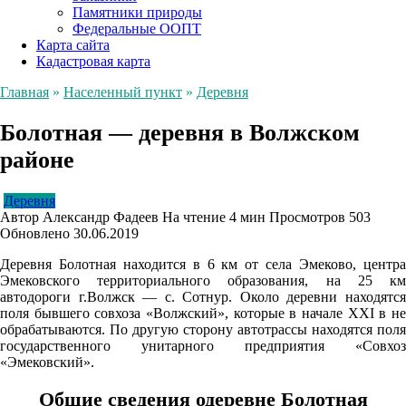
Памятники природы
Федеральные ООПТ
Карта сайта
Кадастровая карта
Главная
»
Населенный пункт
»
Деревня
Болотная — деревня в Волжском
районе
Деревня
Автор
Александр Фадеев
На чтение
4 мин
Просмотров
503
Обновлено
30.06.2019
Деревня Болотная находится в 6 км от села Эмеково, центра
Эмековского территориального образования, на 25 км
автодороги г.Волжск — с. Сотнур. Около деревни находятся
поля бывшего совхоза «Волжский», которые в начале XXI в не
обрабатываются. По другую сторону автотрассы находятся поля
государственного унитарного предприятия «Совхоз
«Эмековский».
Общие сведения одеревне Болотная