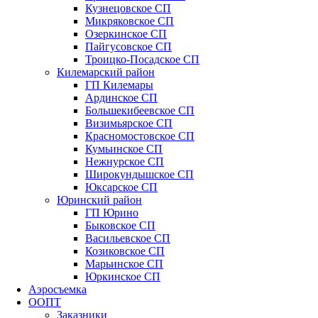
Кузнецовское СП
Микряковское СП
Озеркинское СП
Пайгусовское СП
Троицко-Посадское СП
Килемарский район
ГП Килемары
Ардинское СП
Большекибеевское СП
Визимьярское СП
Красномостовское СП
Кумьинское СП
Нежнурское СП
Широкундышское СП
Юксарское СП
Юринский район
ГП Юрино
Быковское СП
Васильевское СП
Козиковское СП
Марьинское СП
Юркинское СП
Аэросъемка
ООПТ
Заказники