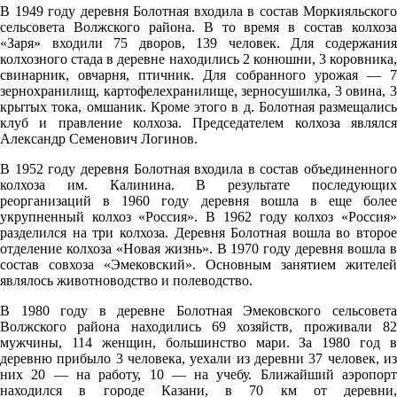
19.5°
В 1949 году деревня Болотная входила в состав Моркияльского
сельсовета Волжского района. В то время в состав колхоза
757
«Заря» входили 75 дворов, 139 человек. Для содержания
92%
колхозного стада в деревне находились 2 конюшни, 3 коровника,
свинарник, овчарня, птичник. Для собранного урожая — 7
3
зернохранилищ, картофелехранилище, зерносушилка, 3 овина, 3
193°
крытых тока, омшаник. Кроме этого в д. Болотная размещались
клуб и правление колхоза. Председателем колхоза являлся
Александр Семенович Логинов.
08.08
В 1952 году деревня Болотная входила в состав объединенного
колхоза им. Калинина. В результате последующих
03:00
реорганизаций в 1960 году деревня вошла в еще более
19.6°
укрупненный колхоз «Россия». В 1962 году колхоз «Россия»
разделился на три колхоза. Деревня Болотная вошла во второе
757
отделение колхоза «Новая жизнь». В 1970 году деревня вошла в
96%
состав совхоза «Эмековский». Основным занятием жителей
являлось животноводство и полеводство.
2.6
В 1980 году в деревне Болотная Эмековского сельсовета
221°
Волжского района находились 69 хозяйств, проживали 82
мужчины, 114 женщин, большинство мари. За 1980 год в
деревню прибыло 3 человека, уехали из деревни 37 человек, из
08.08
них 20 — на работу, 10 — на учебу. Ближайший аэропорт
находился в городе Казани, в 70 км от деревни,