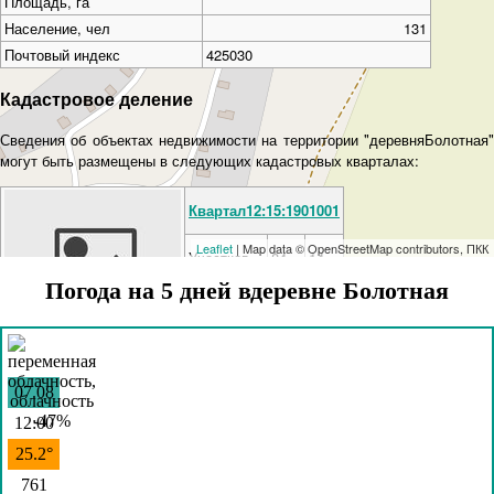
Площадь, га
Население, чел
131
Почтовый индекс
425030
Кадастровое деление
Сведения об объектах недвижимости на территории "деревняБолотная"
могут быть размещены в следующих кадастровых кварталах:
Квартал12:15:1901001
Leaflet
| Map data © OpenStreetMap contributors, ПКК
Участков
84
14
Погода на 5 дней вдеревне Болотная
ОКС
67
9
Квартал12:15:1004001
07.08
Участков
217
211
12:00
ОКС
4
1
25.2°
761