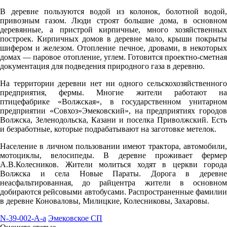
В деревне пользуются водой из колонок, болотной водой,
12:00
привозным газом. Люди строят большие дома, в основном
25.7°
деревянные, а пристрой кирпичные, много хозяйственных
построек. Кирпичных домов в деревне мало, крыши покрыты
758
шифером и железом. Отопление печное, дровами, в некоторых
63%
домах — паровое отопление, углем. Готовится проектно-сметная
документация для подведения природного газа в деревню.
3.7
277°
На территории деревни нет ни одного сельскохозяйственного
предприятия, фермы. Многие жители работают на
птицефабрике «Волжская», в государственном унитарном
предприятии «Совхоз»Эмековский», на предприятиях городов
08.08
Волжска, Зеленодольска, Казани и поселка Приволжский. Есть
и безработные, которые подрабатывают на заготовке метелок.
15:00
25.8°
Население в личном пользовании имеют трактора, автомобили,
мотоциклы, велосипеды. В деревне проживает фермер
758
А.В.Колесников. Жители молиться ходят в церкви города
60%
Волжска и села Новые Параты. Дорога в деревне
неасфальтированная, до райцентра жители в основном
3.1
добираются рейсовыми автобусами. Распространенные фамилии
в деревне Коноваловы, Милицкие, Колесниковы, Захаровы.
294°
N-39-002-А-а
Эмековское СП