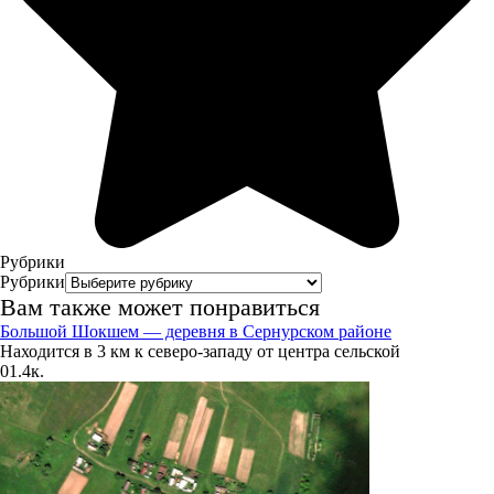
5
323°
09.08
18:00
20°
758
65%
Рубрики
3.7
Рубрики
349°
Вам также может понравиться
Большой Шокшем — деревня в Сернурском районе
Находится в 3 км к северо-западу от центра сельской
0
1.4к.
09.08
21:00
16.6°
760