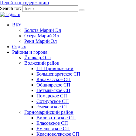
Перейти к содержанию
Search for:
ВБУ
Болота Марий Эл
Озера Марий Эл
Реки Марий Эл
Отдых
Районы и города
Йошкар-Ола
Волжский район
ГП Приволжский
Большепаратское СП
Карамасское СП
Обшиярское СП
Петъяльское СП
Помарское СП
Сотнурское СП
Эмековское СП
Горномарийский район
Виловатовское СП
Еласовское СП
Емешевское СП
Красноволжское СП