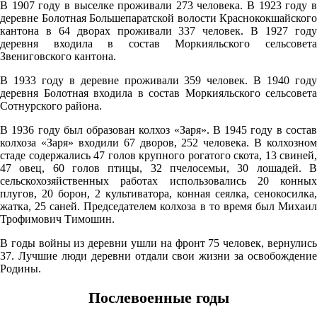
В 1907 году в выселке проживали 273 человека. В 1923 году в
758
деревне Болотная Большепаратской волости Краснококшайского
62%
кантона в 64 дворах проживали 337 человек. В 1927 году
деревня входила в состав Моркияльского сельсовета
2.8
Звениговского кантона.
209°
В 1933 году в деревне проживали 359 человек. В 1940 году
деревня Болотная входила в состав Моркияльского сельсовета
Сотнурского района.
07.08
В 1936 году был образован колхоз «Заря». В 1945 году в состав
21:00
колхоза «Заря» входили 67 дворов, 252 человека. В колхозном
стаде содержались 47 голов крупного рогатого скота, 13 свиней,
21.6°
47 овец, 60 голов птицы, 32 пчелосемьи, 30 лошадей. В
758
сельскохозяйственных работах использовались 20 конных
плугов, 20 борон, 2 культиватора, конная сеялка, сенокосилка,
81%
жатка, 25 саней. Председателем колхоза в то время был Михаил
2.6
Трофимович Тимошин.
194°
В годы войны из деревни ушли на фронт 75 человек, вернулись
37. Лучшие люди деревни отдали свои жизни за освобождение
Родины.
08.08
Послевоенные годы
00:00