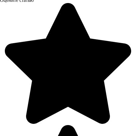
Оцените статью
08.08
18:00
24.2°
758
71%
1.5
318°
08.08
21:00
19.5°
758
83%
1.3
7°