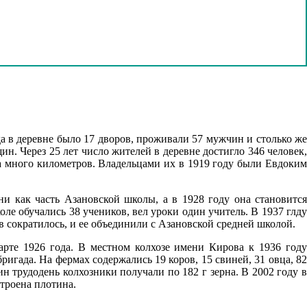
а в деревне было 17 дворов, проживали 57 мужчин и столько же
н. Через 25 лет число жителей в деревне достигло 346 человек,
 много километров. Владельцами их в 1919 году были Евдоким
ни как часть Азановской школы, а в 1928 году она становится
ле обучались 38 учеников, вел уроки один учитель. В 1937 глду
в сократилось, и ее объединили с Азановской средней школой.
арте 1926 года. В местном колхозе имени Кирова к 1936 году
ригада. На фермах содержались 19 коров, 15 свиней, 31 овца, 82
н трудодень колхозники получали по 182 г зерна. В 2002 году в
строена плотина.