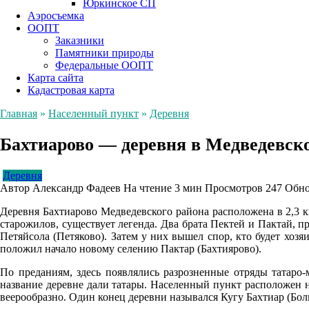
Юркинское СП
Аэросъемка
ООПТ
Заказники
Памятники природы
Федеральные ООПТ
Карта сайта
Кадастровая карта
Главная
»
Населенный пункт
»
Деревня
Бахтиарово — деревня в Медведевск
Деревня
Автор
Александр Фадеев
На чтение
3 мин
Просмотров
247
Обно
Деревня Бахтиарово Медведевского района расположена в 2,3 к
старожилов, существует легенда. Два брата Пектей и Пактай, 
Петяйсола (Петяково). Затем у них вышел спор, кто будет хо
положил начало новому селению Пактар (Бахтиярово).
По преданиям, здесь появлялись разрозненные отряды татаро-
название деревне дали татары. Населенный пункт расположен на
веерообразно. Один конец деревни назывался Кугу Бахтиар (Б