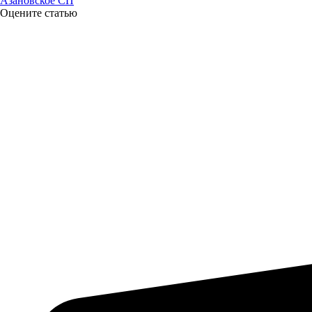
Азановское СП
88%
Оцените статью
4.2
324°
10.08
03:00
10.2°
761
93%
3.6
331°
10.08
06:00
11.7°