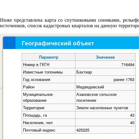
Ниже представлена карта со спутниковыми снимками, рельефо
источников, список кадастровых кварталов на данную террито
Географический объект
Параметр
Значение
Номер в ГКГН
716494
Известные топонимы
Бахтиар
Год основания
ранее 1763
Район
Медведевский
Муниципальное
Азановское сельское
образование
поселение
Территория
Земли населенных пунктов
Площадь, га
43
Население, чел
40
Почтовый индекс
425225