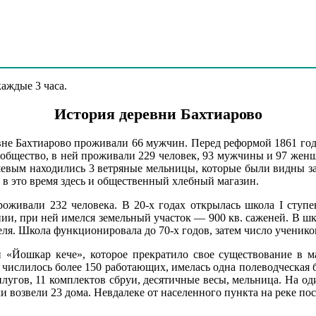
аждые 3 часа.
История деревни
Бахтиарово
евне Бахтиарово проживали 66 мужчин. Перед реформой 1861 год
общество, в ней проживали 229 человек, 93 мужчины и 97 женщи
евым находились 3 ветряные мельницы, которые были видны за
в это время здесь и общественный хлебный магазин.
роживали 232 человека. В 20-х годах открылась школа I ступе
ии, при ней имелся земельный участок — 900 кв. саженей. В шко
еля. Школа функционировала до 70-х годов, затем число ученико
й «Йошкар кече», которое прекратило свое существование в м
 числилось более 150 работающих, имелась одна полеводческая б
угов, 11 комплектов сбруи, десятичные весы, мельница. На оди
и возвели 23 дома. Невдалеке от населенного пункта на реке по