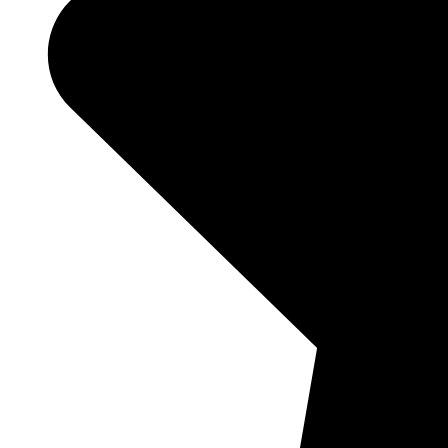
763
84%
3.7
324°
10.08
09:00
17.6°
763
58%
5.2
332°
10.08
12:00