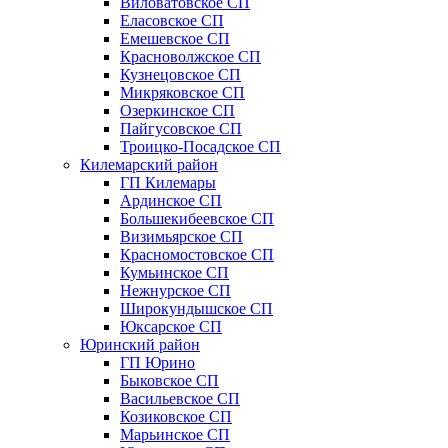
Виловатовское СП
Еласовское СП
Емешевское СП
Красноволжское СП
Кузнецовское СП
Микряковское СП
Озеркинское СП
Пайгусовское СП
Троицко-Посадское СП
Килемарский район
ГП Килемары
Ардинское СП
Большекибеевское СП
Визимьярское СП
Красномостовское СП
Кумьинское СП
Нежнурское СП
Широкундышское СП
Юксарское СП
Юринский район
ГП Юрино
Быковское СП
Васильевское СП
Козиковское СП
Марьинское СП