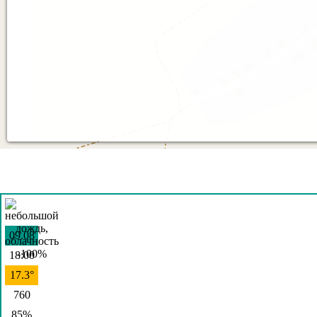
09.08
18:00
17.3°
760
85%