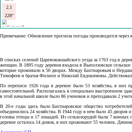
2.1
228°
09.08
Примечание: Обновление прогноза погоды производится через к
21:00
15.4°
В списках селений Царевококшайского уезда за 1763 год в дер
760
женщин. В 1895 году деревня входила в Выползовское сельское 
88%
которые проживали в 50 дворах. Между Бахтиаровым и Нердаш
Тимофеев и братья Филипп и Николай Евдокимовы. Действовал 
3.3
321°
По переписи 1926 года в деревне было 53 хозяйства, в них п
самостоятельной. Располагалась в специально выстроенном здан
в этой начальной школе было 86 учеников и преподавали 2 учит
10.08
В 20-е годы здесь было Бахтиаровское общество потребителе
объединились 24 хозяйства. В 1944 году в нем было 45 дворов и
00:00
головы птицы и 17 лошадей. Из сельхозорудий были 7 конных пл
12.7°
деревне осталось 14 домов, в них проживают 55 человек. Дачник
761