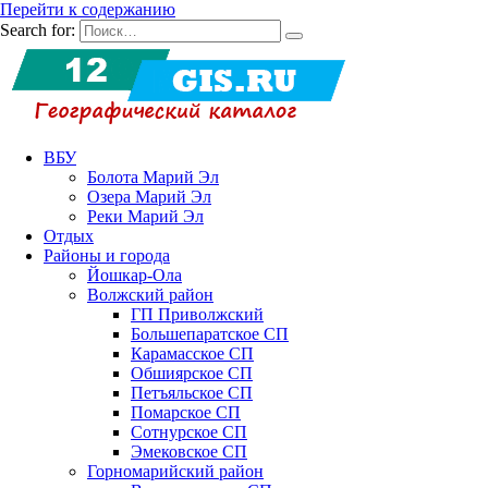
Перейти к содержанию
Search for:
ВБУ
Болота Марий Эл
Озера Марий Эл
Реки Марий Эл
Отдых
Районы и города
Йошкар-Ола
Волжский район
ГП Приволжский
Большепаратское СП
Карамасское СП
Обшиярское СП
Петъяльское СП
Помарское СП
Сотнурское СП
Эмековское СП
Горномарийский район