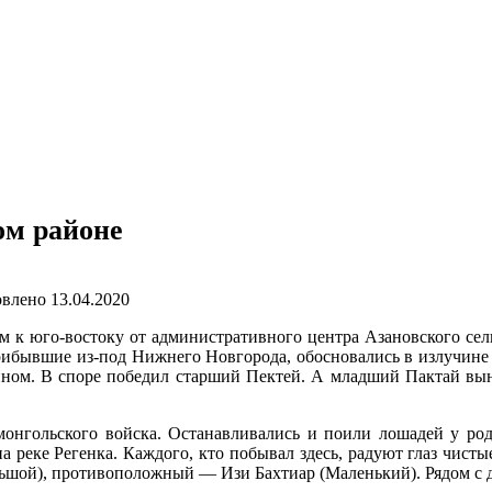
ом районе
влено
13.04.2020
м к юго-востоку от административного центра Азановского сел
прибывшие из-под Нижнего Новгорода, обосновались в излучине 
зяином. В споре победил старший Пектей. А младший Пактай вы
монгольского войска. Останавливались и поили лошадей у род
 реке Регенка. Каждого, кто побывал здесь, радуют глаз чисты
ольшой), противоположный — Изи Бахтиар (Маленький). Рядом с