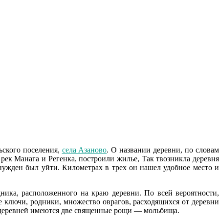
ьского поселения,
села Азаново
. О названии деревни, по слова
рек Манага и Регенка, построили жилье, Так твозникла деревня
нужден был уйти. Километрах в трех он нашел удобное место и
ника, расположенного на краю деревни. По всей вероятности,
е ключи, родники, множество оврагов, расходящихся от деревни
 деревней имеются две священные рощи — мольбища.