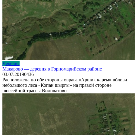
Деревня
Макарово — деревня в Горномарийском районе
03.07.2019
0
436
Расположена по обе стороны оврага «Аршик карем» вблизи
небольшого леса «Копан шыргы» на правой стороне
шоссейной трассы Виловатово —