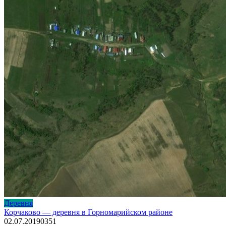
Деревня
Корчаково — деревня в Горномарийском районе
02.07.2019
0
351