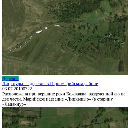
Деревня
Лицкнуры — деревня в Горномарийском районе
03.07.2019
0
322
Расположена при вершине реки Кожважка, разделенной ею на
две части. Марийское название «Лицкыныр» (в старину
«Лацакнур»