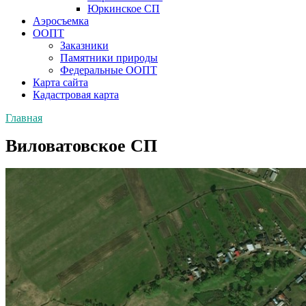
Юркинское СП
Аэросъемка
ООПТ
Заказники
Памятники природы
Федеральные ООПТ
Карта сайта
Кадастровая карта
Главная
Виловатовское СП