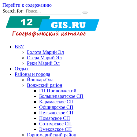
Перейти к содержанию
Search for:
ВБУ
Болота Марий Эл
Озера Марий Эл
Реки Марий Эл
Отдых
Районы и города
Йошкар-Ола
Волжский район
ГП Приволжский
Большепаратское СП
Карамасское СП
Обшиярское СП
Петъяльское СП
Помарское СП
Сотнурское СП
Эмековское СП
Горномарийский район