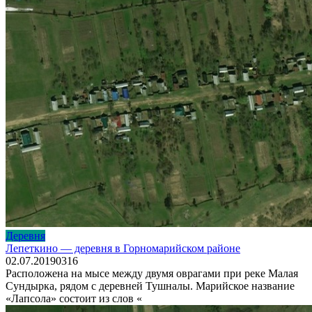
Деревня
Лепеткино — деревня в Горномарийском районе
02.07.2019
0
316
Расположена на мысе между двумя оврагами при реке Малая
Сундырка, рядом с деревней Тушналы. Марийское название
«Лапсола» состоит из слов «