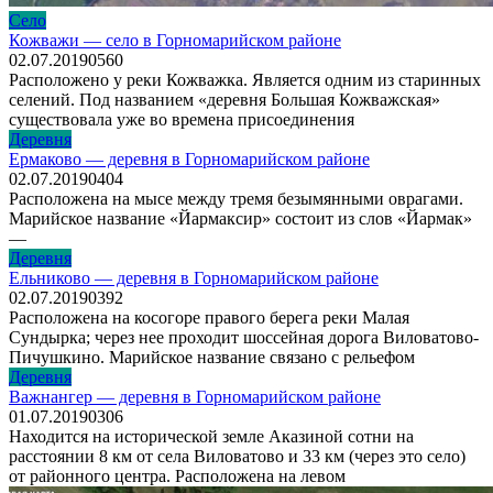
Село
Кожважи — село в Горномарийском районе
02.07.2019
0
560
Расположено у реки Кожважка. Является одним из старинных
селений. Под названием «деревня Большая Кожважская»
существовала уже во времена присоединения
Деревня
Ермаково — деревня в Горномарийском районе
02.07.2019
0
404
Расположена на мысе между тремя безымянными оврагами.
Марийское название «Йармаксир» состоит из слов «Йармак»
—
Деревня
Ельниково — деревня в Горномарийском районе
02.07.2019
0
392
Расположена на косогоре правого берега реки Малая
Сундырка; через нее проходит шоссейная дорога Виловатово-
Пичушкино. Марийское название связано с рельефом
Деревня
Важнангер — деревня в Горномарийском районе
01.07.2019
0
306
Находится на исторической земле Аказиной сотни на
расстоянии 8 км от села Виловатово и 33 км (через это село)
от районного центра. Расположена на левом