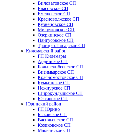
Виловатовское СП
Еласовское СП
Емешевское СП
Красноволжское СП
Кузнецовское СП
Микряковское СП
Озеркинское СП
Пайгусовское СП
Троицко-Посадское СП
Килемарский район
ГП Килемары
Ардинское СП
Большекибеевское СП
Визимьярское СП
Красномостовское СП
Кумьинское СП
Нежнурское СП
Широкундышское СП
Юксарское СП
Юринский район
ГП Юрино
Быковское СП
Васильевское СП
Козиковское СП
Марьинское СП