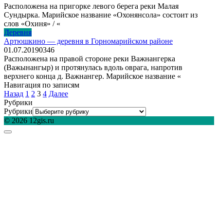
Расположена на пригорке левого берега реки Малая
Сундырка. Марийское название «Охонянсола» состоит из
слов «Охиня» / «
Деревня
Артюшкино — деревня в Горномарийском районе
01.07.2019
0
346
Расположена на правой стороне реки Важнангерка
(Важынангыр) и протянулась вдоль оврага, напротив
верхнего конца д. Важнангер. Марийское название «
Навигация по записям
Назад
1
2
3
4
Далее
Рубрики
Рубрики
© 2026 12gis.ru