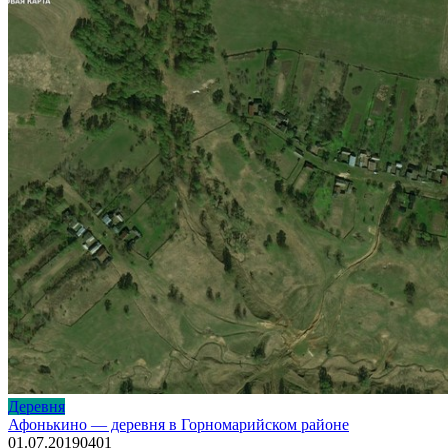
Деревня
Афонькино — деревня в Горномарийском районе
01.07.2019
0
401