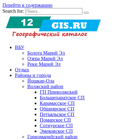
Перейти к содержанию
Search for:
ВБУ
Болота Марий Эл
Озера Марий Эл
Реки Марий Эл
Отдых
Районы и города
Йошкар-Ола
Волжский район
ГП Приволжский
Большепаратское СП
Карамасское СП
Обшиярское СП
Петъяльское СП
Помарское СП
Сотнурское СП
Эмековское СП
Горномарийский район