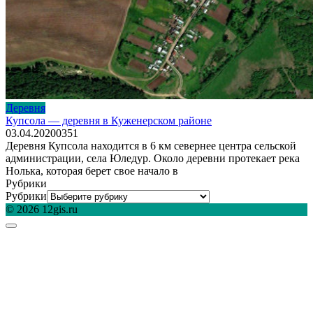
Деревня
Купсола — деревня в Куженерском районе
03.04.2020
0
351
Деревня Купсола находится в 6 км севернее центра сельской
администрации, села Юледур. Около деревни протекает река
Нолька, которая берет свое начало в
Рубрики
Рубрики
© 2026 12gis.ru