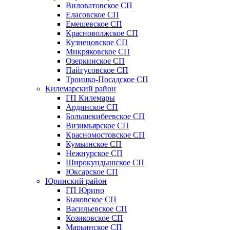
Виловатовское СП
Еласовское СП
Емешевское СП
Красноволжское СП
Кузнецовское СП
Микряковское СП
Озеркинское СП
Пайгусовское СП
Троицко-Посадское СП
Килемарский район
ГП Килемары
Ардинское СП
Большекибеевское СП
Визимьярское СП
Красномостовское СП
Кумьинское СП
Нежнурское СП
Широкундышское СП
Юксарское СП
Юринский район
ГП Юрино
Быковское СП
Васильевское СП
Козиковское СП
Марьинское СП