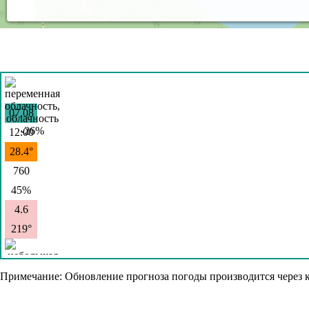
07.08
12:00
28.4°
760
45%
4.6
219°
07.08
Примечание: Обновление прогноза погоды производится через к
15:00