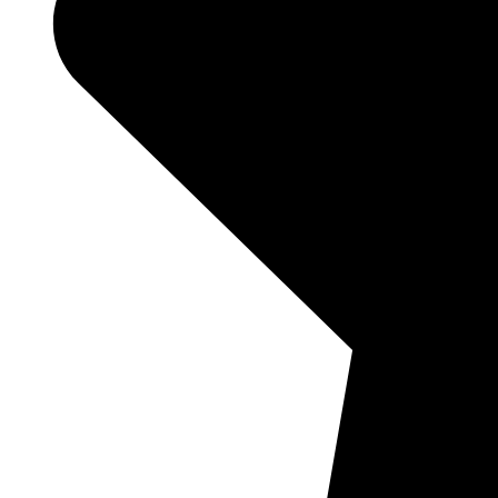
03:00
19.3°
756
95%
2.2
212°
08.08
06:00
20.2°
758
92%
1.8
263°