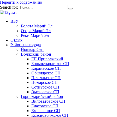
Перейти к содержанию
Search for:
ВБУ
Болота Марий Эл
Озера Марий Эл
Реки Марий Эл
Отдых
Районы и города
Йошкар-Ола
Волжский район
ГП Приволжский
Большепаратское СП
Карамасское СП
Обшиярское СП
Петъяльское СП
Помарское СП
Сотнурское СП
Эмековское СП
Горномарийский район
Виловатовское СП
Еласовское СП
Емешевское СП
Красноволжское СП