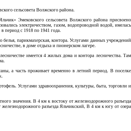
вского сельсовета Волжского района.
Яльчик» Эмековского сельсовета Волжского района присвоено
овались электричеством, газом, водопроводной водой, имелась
в период с 1918 по 1941 года.
ого белья, парикмахерская, контора. Услугами данных учреждений
сничестве, в доме отдыха и пионерском лагере.
 лесничестве имеется 4 жилых дома и контора лесничества. Там
ма.
аны, а часть проживает временно в летний период. В поселке
к.
тофель. Услугами здравоохранения, культуры, быта, торговли и
ого значения. В 4 км к востоку от железнодорожного разъезда
т железнодорожного разъезда Яльчикский, В 4 км к югу от озера