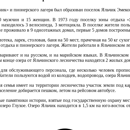
ьчик» и пионерского лагеря был образован поселок Яльчик Эмеко
10 мужчин и 15 женщин. В 1973 году поселку зоны отдыха «
аходилось 3 велосипеда, 3 мотоцикла. В поселке жители польз
ие проживало в 9 одноэтажных домах, первые 5 домов построены 
тека, ларек, столовая, баня на 50 мест, прачечная на 50 кг сух
отдыха и пионерского лагеря. Жители работали в Яльчинском ле
говаривают и на русском, и на марийском языках. В Яльчинском
м конце озера от Яльчинского лесничества находятся 2 жилых до
для обслуживающего персонала, где несколько человек пропис
Жители пользуются водой из колодцев, водопровода, озера Яльчи
 семья имеет на территории лесничества участок земли под кар
аселение добирается пешком, летом на рейсовом автобусе.
 памятники истории, взятые под государственную охрану местн
зеро Глухое. Озеро Яльчик находится в 1,5 км на юго-восток о