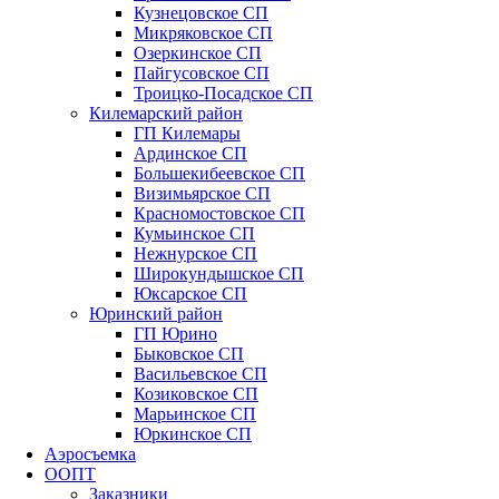
Кузнецовское СП
Микряковское СП
Озеркинское СП
Пайгусовское СП
Троицко-Посадское СП
Килемарский район
ГП Килемары
Ардинское СП
Большекибеевское СП
Визимьярское СП
Красномостовское СП
Кумьинское СП
Нежнурское СП
Широкундышское СП
Юксарское СП
Юринский район
ГП Юрино
Быковское СП
Васильевское СП
Козиковское СП
Марьинское СП
Юркинское СП
Аэросъемка
ООПТ
Заказники