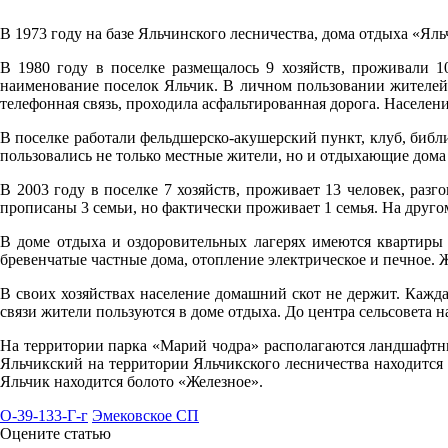
28.6°
В 1973 году на базе Яльчинского лесничества, дома отдыха «Ял
760
44%
В 1980 году в поселке размещалось 9 хозяйств, проживали 
наименование поселок Яльчик. В личном пользовании жителей н
4.3
телефонная связь, проходила асфальтированная дорога. Населен
223°
В поселке работали фельдшерско-акушерский пункт, клуб, библио
пользовались не только местные жители, но и отдыхающие дома 
07.08
В 2003 году в поселке 7 хозяйств, проживает 13 человек, раз
прописаны 3 семьи, но фактически проживает 1 семья. На друго
18:00
26.7°
В доме отдыха и оздоровительных лагерях имеются квартиры 
бревенчатые частные дома, отопление электрическое и печное. 
758
В своих хозяйствах население домашний скот не держит. Каждая
57%
связи жители пользуются в доме отдыха. До центра сельсовета н
2.1
На территории парка «Марий чодра» располагаются ландшафтные
210°
Яльчикский на территории Яльчикского лесничества находится о
Яльчик находится болото «Железное».
O-39-133-Г-г
Эмековское СП
07.08
Оцените статью