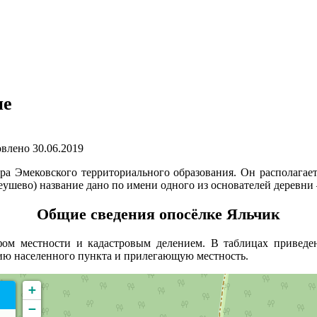
не
влено
30.06.2019
тра Эмековского территориального образования. Он располагае
еушево) название дано по имени одного из основателей деревн
Общие сведения опосёлке Яльчик
ом местности и кадастровым делением. В таблицах приведен
рию населенного пункта и прилегающую местность.
+
−