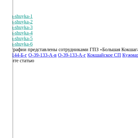
19°
759
66%
1.8
62°
Фотографии представлены сотрудниками ГПЗ «Большая Кокшага
O-38-144-Б-г
O-39-133-А-в
O-39-133-А-г
Кокшайское СП
Кужмар
09.08
Оцените статью
00:00
17.5°
759
70%
0.6
94°
09.08