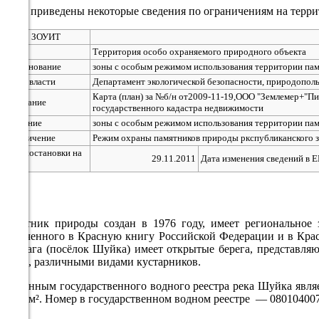
Ниже приведены некоторые сведения по ограничениям на террит
758
55%
Номер ЗОУИТ
2.9
Вид
Территория особо охраняемого природного объекта
Наименование
зоны с особым режимом использования территории пам
309°
Орган власти
Департамент экологической безопасности, природопол
Карта (план) за №б/н от2009-11-19,ООО "Землемер+"Пи
Основание
государственного кадастра недвижимости
08.08
Описание
зоны с особым режимом использования территории пам
Ограничение
Режим охраны памятников природы ркспубликанского з
18:00
Дата постановки на
24.6°
29.11.2011
Дата изменения сведений в 
учет
758
58%
1.3
Памятник природы создан в 1976 году, имеет региональное з
включенного в Красную книгу Российской Федерации и в Крас
317°
Кокшага (посёлок Шуйка) имеет открытые берега, представляю
белой, различными видами кустарников.
По данным государственного водного реестра река Шуйка являе
08.08
95,6 км². Номер в государственном водном реестре — 08010400
21:00