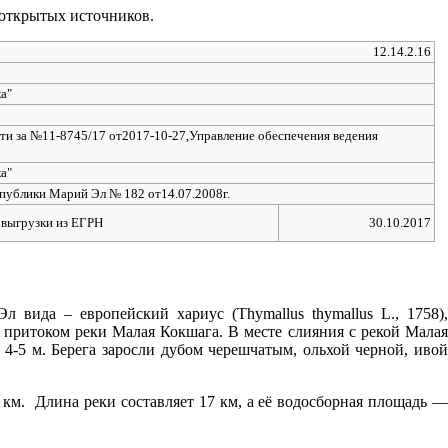
 открытых источников.
12.14.2.16
а"
ти за №11-8745/17 от2017-10-27,Управление обеспечения ведения
а"
публики Марий Эл № 182 от14.07.2008г.
 выгрузки из ЕГРН
30.10.2017
 вида – европейский хариус (Thymallus thymallus L., 1758),
притоком реки Малая Кокшага. В месте слияния с рекой Малая
4-5 м. Берега заросли дубом черешчатым, ольхой черной, ивой
 км. Длина реки составляет 17 км, а её водосборная площадь —