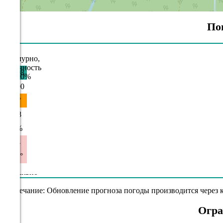
По
08.08
12:00
25°
758
67%
4.4
312°
08.08
Примечание: Обновление прогноза погоды производится через к
15:00
Огра
25.7°