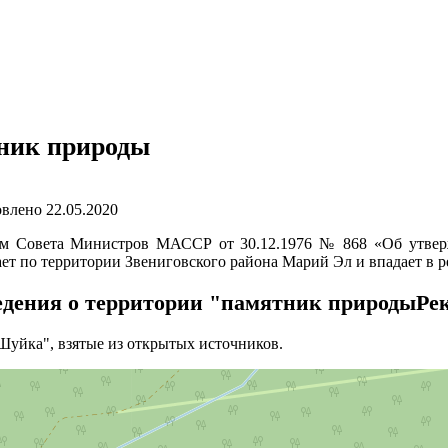
ник природы
влено
22.05.2020
ем Совета Министров МАССР от 30.12.1976 № 868 «Об утве
ает по территории Звениговского района Марий Эл и впадает в 
едения о территории "памятник природыРе
Шуйка", взятые из открытых источников.