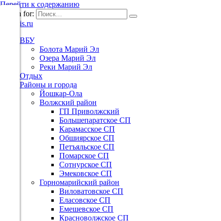
Перейти к содержанию
Search for:
ВБУ
Болота Марий Эл
Озера Марий Эл
Реки Марий Эл
Отдых
Районы и города
Йошкар-Ола
Волжский район
ГП Приволжский
Большепаратское СП
Карамасское СП
Обшиярское СП
Петъяльское СП
Помарское СП
Сотнурское СП
Эмековское СП
Горномарийский район
Виловатовское СП
Еласовское СП
Емешевское СП
Красноволжское СП