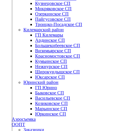
Кузнецовское СП
Микряковское СП
Озеркинское СП
Пайгусовское СП
Троицко-Посадское СП
Килемарский район
ГП Килемары
Ардинское СП
Большекибеевское СП
Визимьярское СП
Красномостовское СП
Кумьинское СП
Нежнурское СП
Широкундышское СП
Юксарское СП
Юринский район
ГП Юрино
Быковское СП
Васильевское СП
Козиковское СП
Марьинское СП
Юркинское СП
Аэросъемка
ООПТ
Заказники