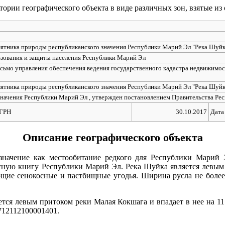
ории географического объекта в виде различных зон, взятые из
ятника природы республиканского значения Республики Марий Эл "Река Шуйк
ьзования и защиты населения Республики Марий Эл
сьмо управления обеспечения ведения государственного кадастра недвижимос
ятника природы республиканского значения Республики Марий Эл "Река Шуйк
начения Республики Марий Эл , утвержден постановлением Правительства Рес
ЕГРН
30.10.2017
Дата
Описание географического объекта
начение как местообитание редкого для Республики Марий Эл
ную книгу Республики Марий Эл. Река Шуйка является левым 
щие сенокосные и пастбищные угодья. Ширина русла не более 
тся левым притоком реки Малая Кокшага и впадает в нее на 11
712112100001401.