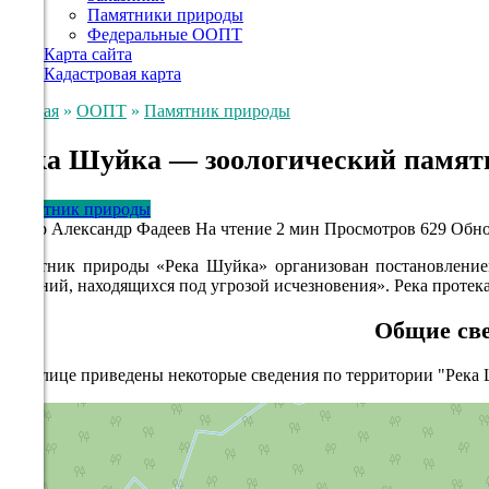
Памятники природы
Федеральные ООПТ
Карта сайта
Кадастровая карта
Главная
»
ООПТ
»
Памятник природы
Река Шуйка — зоологический памят
Памятник природы
Автор
Александр Фадеев
На чтение
2 мин
Просмотров
629
Обно
Памятник природы «Река Шуйка» организован постановлени
растений, находящихся под угрозой исчезновения». Река протек
Общие св
В таблице приведены некоторые сведения по территории "Река 
+
−