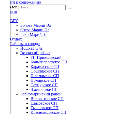
Перейти к содержанию
Search for:
ВБУ
Болота Марий Эл
Озера Марий Эл
Реки Марий Эл
Отдых
Районы и города
Йошкар-Ола
Волжский район
ГП Приволжский
Большепаратское СП
Карамасское СП
Обшиярское СП
Петъяльское СП
Помарское СП
Сотнурское СП
Эмековское СП
Горномарийский район
Виловатовское СП
Еласовское СП
Емешевское СП
Красноволжское СП