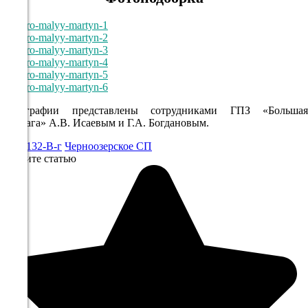
757
95%
2.3
243°
Фотографии представлены сотрудниками ГПЗ «Большая
08.08
Кокшага» А.В. Исаевым и Г.А. Богдановым.
09:00
O-38-132-В-г
Черноозерское СП
24.1°
Оцените статью
758
74%
4.3
291°
08.08
12:00