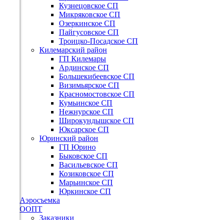
Кузнецовское СП
Микряковское СП
Озеркинское СП
Пайгусовское СП
Троицко-Посадское СП
Килемарский район
ГП Килемары
Ардинское СП
Большекибеевское СП
Визимьярское СП
Красномостовское СП
Кумьинское СП
Нежнурское СП
Широкундышское СП
Юксарское СП
Юринский район
ГП Юрино
Быковское СП
Васильевское СП
Козиковское СП
Марьинское СП
Юркинское СП
Аэросъемка
ООПТ
Заказники