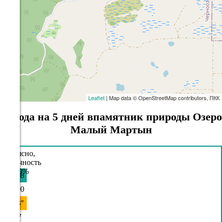
Leaflet
| Map data © OpenStreetMap contributors, ПКК
Погода на 5 дней впамятник природы Озеро
Малый Мартын
08.08
00:00
19.3°
757