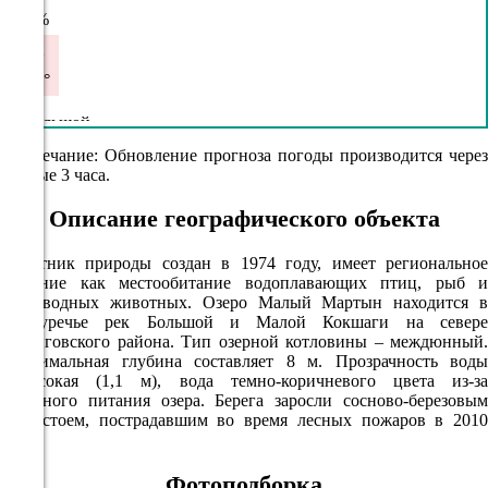
97%
2.2
183°
08.08
Примечание: Обновление прогноза погоды производится через
каждые 3 часа.
03:00
19.4°
Описание географического объекта
757
Памятник природы создан в 1974 году, имеет региональное
98%
значение как местообитание водоплавающих птиц, рыб и
околоводных животных. Озеро Малый Мартын находится в
2.8
междуречье рек Большой и Малой Кокшаги на севере
241°
Звениговского района. Тип озерной котловины – междюнный.
Максимальная глубина составляет 8 м. Прозрачность воды
невысокая (1,1 м), вода темно-коричневого цвета из-за
болотного питания озера. Берега заросли сосново-березовым
08.08
древостоем, пострадавшим во время лесных пожаров в 2010
06:00
году.
19.7°
Фотоподборка