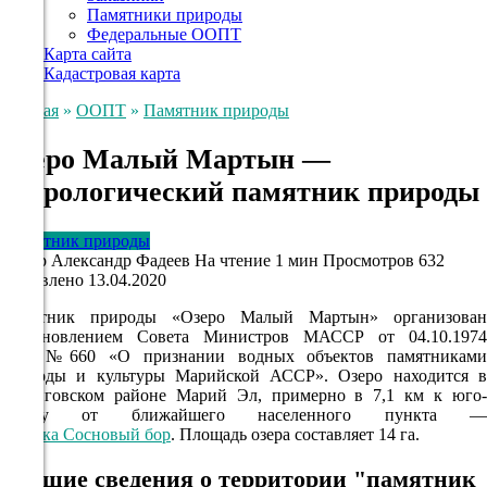
Памятники природы
Федеральные ООПТ
Карта сайта
Кадастровая карта
Главная
»
ООПТ
»
Памятник природы
Озеро Малый Мартын —
гидрологический памятник природы
Памятник природы
Автор
Александр Фадеев
На чтение
1 мин
Просмотров
632
Обновлено
13.04.2020
Памятник природы «Озеро Малый Мартын» организован
постановлением Совета Министров МАССР от 04.10.1974
года №660 «О признании водных объектов памятниками
природы и культуры Марийской АССР». Озеро находится в
Звениговском районе Марий Эл, примерно в 7,1 км к юго-
западу от ближайшего населенного пункта —
посёлка Сосновый бор
. Площадь озера составляет 14 га.
Общие сведения о территории "памятник