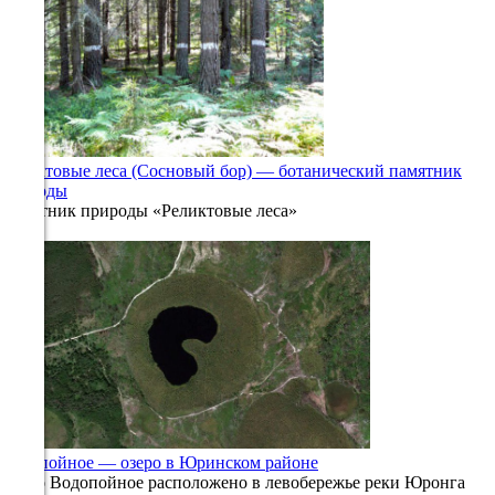
09.08
18:00
20.6°
758
Реликтовые леса (Сосновый бор) — ботанический памятник
60%
природы
Памятник природы «Реликтовые леса»
3.9
0
567
313°
09.08
21:00
15.7°
759
72%
Водопойное — озеро в Юринском районе
2.5
Озеро Водопойное расположено в левобережье реки Юронга