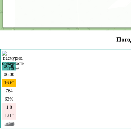
Пого
06.08
06:00
16.6°
764
63%
1.8
131°