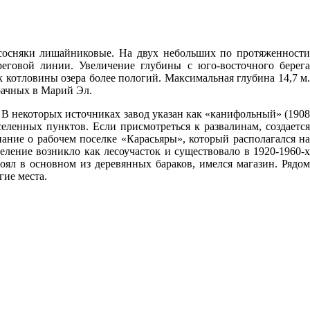
 сосняки лишайниковые. На двух небольших по протяженности
реговой линии. Увеличение глубины с юго-восточного берега
к котловины озера более пологий. Максимальная глубина 14,7 м.
зрачных в Марий Эл.
о. В некоторых источниках завод указан как «канифольный» (1908
еленных пунктов. Если присмотреться к развалинам, создается
ание о рабочем поселке «Карасьяры», который располагался на
еление возникло как лесоучасток и существовало в 1920-1960-х
оял в основном из деревянных бараков, имелся магазин. Рядом
гие места.