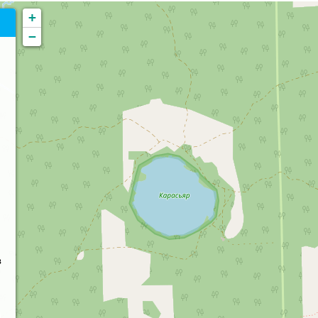
+
−
в