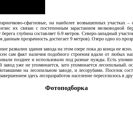
тарничково-сфагновые, на наиболее возвышенных участках –
енезис их связан с постепенным зарастанием мелководной бе
 берега глубина составляет 6-9 метров. Северо-западный участо
им данным прозрачность достигает 9 метров). Озеро одно из про
ние развалин здания завода на этом озере пока до конца не ясн
есен сам факт наличия подобного строения вдали от любых нас
аивали позднее и использовали под разные нужды. Есть упомин
 завод уже не упоминается, зато упоминается лесопильный. ос
ботавшими на лесопильном заводе, и лесорубами. Поселок сост
авершением здесь лесоразработок население переселилось в дру
Фотоподборка