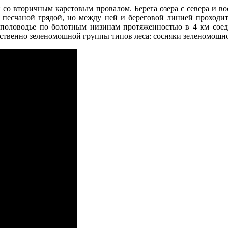
со вторичным карстовым провалом. Берега озера с севера и вос
 песчаной грядой, но между ней и береговой линией проходи
е половодье по болотным низинам протяженностью в 4 км соед
ственно зеленомошной группы типов леса: сосняки зеленомошн