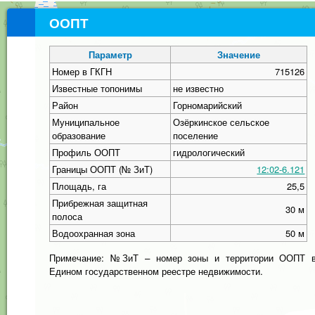
ООПТ
Параметр
Значение
Номер в ГКГН
715126
Известные топонимы
не известно
Район
Горномарийский
Муниципальное
Озёркинское сельское
образование
поселение
Профиль ООПТ
гидрологический
Границы ООПТ (№ ЗиТ)
12:02-6.121
Площадь, га
25,5
Прибрежная защитная
30 м
полоса
Водоохранная зона
50 м
Примечание: №ЗиТ – номер зоны и территории ООПТ 
Едином государственном реестре недвижимости.