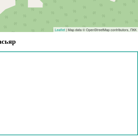
Leaflet
| Map data © OpenStreetMap contributors, ПКК
асьяр