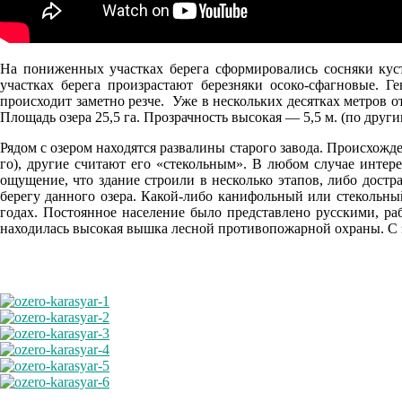
06.08
На пониженных участках берега сформировались сосняки кус
21:00
участках берега произрастают березняки осоко-сфагновые. Г
происходит заметно резче. Уже в нескольких десятках метров от
18.6°
Площадь озера 25,5 га. Прозрачность высокая — 5,5 м. (по друг
761
Рядом с озером находятся развалины старого завода. Происхожде
85%
го), другие считают его «стекольным». В любом случае интер
2.2
ощущение, что здание строили в несколько этапов, либо достр
берегу данного озера. Какой-либо канифольный или стекольный
193°
годах. Постоянное население было представлено русскими, ра
находилась высокая вышка лесной противопожарной охраны. С з
07.08
00:00
17.7°
761
88%
2.4