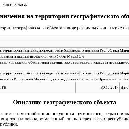
аждые 3 часа.
ничения на территории географического об
ории географического объекта в виде различных зон, взятые из
я территории памятник природы республиканского значения Республики Мари
ьзования и защиты населения Республики Марий Эл
сьмо управления обеспечения ведения государственного кадастра недвижимос
я территории памятник природы республиканского значения Республики Мари
начения Республики Марий Эл , утвержден постановлением Правительства Рес
ЕГРН
30.10.2017
Дата
Описание географического объекта
ачение как местообитание полушника щетинистого, редкого ви
д зоопланктона, отмеченный лишь в трех озерах республики (К
еспублики.