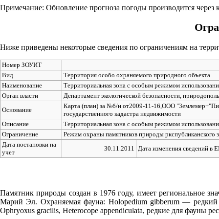
06.08
Примечание: Обновление прогноза погоды производится через к
09:00
Огра
20°
Ниже приведены некоторые сведения по ограничениям на террит
764
57%
Номер ЗОУИТ
2.6
Вид
Территория особо охраняемого природного объекта
Наименование
Территориальная зона с особым режимом использовани
195°
Орган власти
Департамент экологической безопасности, природопол
Карта (план) за №б/н от2009-11-16,ООО "Землемер+"Пи
Основание
государственного кадастра недвижимости
06.08
Описание
Территориальная зона с особым режимом использовани
Ограничение
Режим охраны памятников природы ркспубликанского з
12:00
Дата постановки на
23.9°
30.11.2011
Дата изменения сведений в 
учет
763
50%
3.5
Памятник природы создан в 1976 году, имеет региональное зн
Марий Эл. Охраняемая фауна: Holopedium gibberum — редкий ви
213°
Ophryoxus gracilis, Heterocope appendiculata, редкие для фауны р