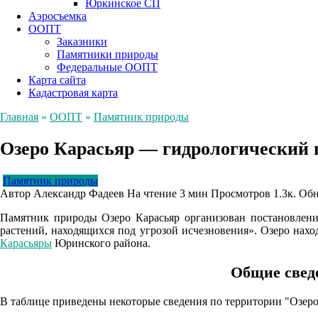
Юркинское СП
Аэросъемка
ООПТ
Заказники
Памятники природы
Федеральные ООПТ
Карта сайта
Кадастровая карта
Главная
»
ООПТ
»
Памятник природы
Озеро Карасьяр — гидрологический
Памятник природы
Автор
Александр Фадеев
На чтение
3 мин
Просмотров
1.3к.
Обн
Памятник природы Озеро Карасьяр организован постановле
растений, находящихся под угрозой исчезновения». Озеро нах
Карасьяры
Юринского района.
Общие свед
В таблице приведены некоторые сведения по территории "Озеро