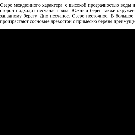
Озеро междюнного характера, с высокой прозрачностью воды и 
сторон подходит песчаная гряда. Южный берег также окружен
06.08
западному берегу. Дно песчаное. Озеро несточное. В большо
15:00
произрастают сосновые древостои с примесью березы преимуще
26.6°
762
39%
4.4
241°
06.08
18:00
23.9°
761
59%
3.8
210°