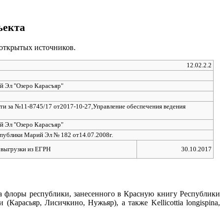
ъекта
 открытых источников.
12.02.2.2
й Эл "Озеро Карасъяр"
ти за №11-8745/17 от2017-10-27,Управление обеспечения ведения
й Эл "Озеро Карасъяр"
публики Марий Эл № 182 от14.07.2008г.
 выгрузки из ЕГРН
30.10.2017
да флоры республики, занесенного в Красную книгу Республики
арасьяр, Лисичкино, Нужьяр), а также Kellicottia longispina,