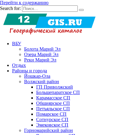
Перейти к содержанию
Search for:
ВБУ
Болота Марий Эл
Озера Марий Эл
Реки Марий Эл
Отдых
Районы и города
Йошкар-Ола
Волжский район
ГП Приволжский
Большепаратское СП
Карамасское СП
Обшиярское СП
Петъяльское СП
Помарское СП
Сотнурское СП
Эмековское СП
Горномарийский район