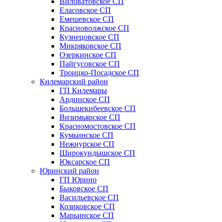
Виловатовское СП
Еласовское СП
Емешевское СП
Красноволжское СП
Кузнецовское СП
Микряковское СП
Озеркинское СП
Пайгусовское СП
Троицко-Посадское СП
Килемарский район
ГП Килемары
Ардинское СП
Большекибеевское СП
Визимьярское СП
Красномостовское СП
Кумьинское СП
Нежнурское СП
Широкундышское СП
Юксарское СП
Юринский район
ГП Юрино
Быковское СП
Васильевское СП
Козиковское СП
Марьинское СП