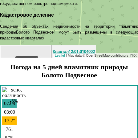
государственном реестре недвижимости.
Кадастровое деление
Сведения об объектах недвижимости на территории "памятник
природыБолото Подвесное" могут быть размещены в следующих
кадастровых кварталах:
Квартал12:01:0104002
Leaflet
| Map data © OpenStreetMap contributors, ПКК
Участков
3
3
Погода на 5 дней впамятник природы
Болото Подвесное
ОКС
0
0
Квартал12:01:0104001
07.08
Участков
161
161
03:00
ОКС
0
0
17.2°
761
87%