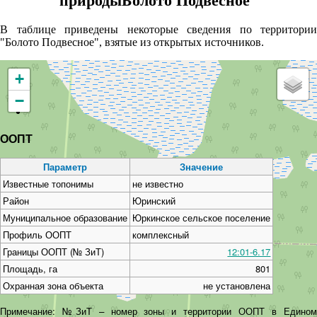
природыБолото Подвесное"
В таблице приведены некоторые сведения по территории
"Болото Подвесное", взятые из открытых источников.
+
−
ООПТ
Параметр
Значение
Известные топонимы
не известно
Район
Юринский
Муниципальное образование
Юркинское сельское поселение
Профиль ООПТ
комплексный
Границы ООПТ (№ ЗиТ)
12:01-6.17
Площадь, га
801
Охранная зона объекта
не установлена
Примечание: №ЗиТ – номер зоны и территории ООПТ в Едином