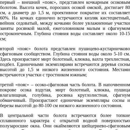
первый – внешний «пояс», представлен кочкарным осоковым
758
болотом. Высота кочек, поросших осокой омской, достигает 80
51%
см, а диаметр до 1,5 м, проективное покрытие их составляет
60%. На кочках единично встречаются кизляк кистецветный,
3.8
вейник седоватый, между кочками более увлажненные участки
заняты росянкой малой, ежеголовником малым и сфагнумом
219°
остроконечным. Глубина стояния воды составляет около 10-15
см;
07.08
второй «пояс» болота представлен пушицево-кустарничково
сфагновым сообществом. Глубина стояния воды около 5-10 см.
18:00
Здесь произрастают мирт болотный, клюква, вахта трехлистная,
подбел. Единичными экземплярами встречаются деревья сосны
24.1°
высотой до 1,5 м низкого жизненного состояния. Местами
756
встречаются участки с тростником южным;
84%
третий «пояс» – осоко-сфагновая часть болота. В напочвенном
1.7
покрове осока вздутая, мирт болотный, клюква, пушица
влагалищная, голубика, росянка круглолистная, сфагнум
184°
обманчивый. Произрастают единичные экземпляры сосны и
березы высотой до 80-100 см низкого жизненного состояния.
В центральной части болота встречаются более топкие
07.08
сплавинного характера с открытой водной поверхностью
21:00
полузаросшие окна. Они окаймляются шейцериево-сфагновым