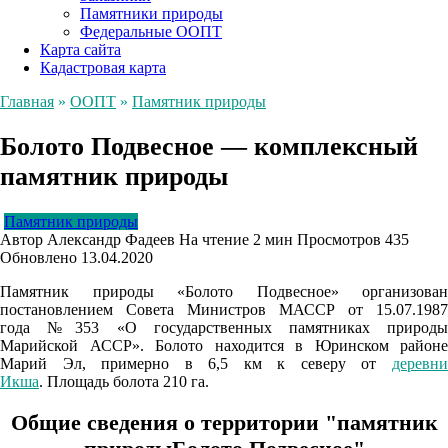
Памятники природы
Федеральные ООПТ
Карта сайта
Кадастровая карта
Главная
»
ООПТ
»
Памятник природы
Болото Подвесное — комплексный
памятник природы
Памятник природы
Автор
Александр Фадеев
На чтение
2 мин
Просмотров
435
Обновлено
13.04.2020
Памятник природы «Болото Подвесное» организован
постановлением Совета Министров МАССР от 15.07.1987
года №353 «О государственных памятниках природы
Марийской АССР». Болото находится в Юринском районе
Марий Эл, примерно в 6,5 км к северу от
деревни
Икша
. Площадь болота 210 га.
Общие сведения о территории "памятник