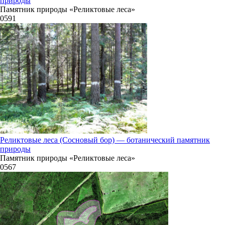
природы
311°
Памятник природы «Реликтовые леса»
0
591
09.08
09:00
20.1°
758
61%
3.5
332°
Реликтовые леса (Сосновый бор) — ботанический памятник
природы
Памятник природы «Реликтовые леса»
09.08
0
567
12:00
22.3°
758
50%