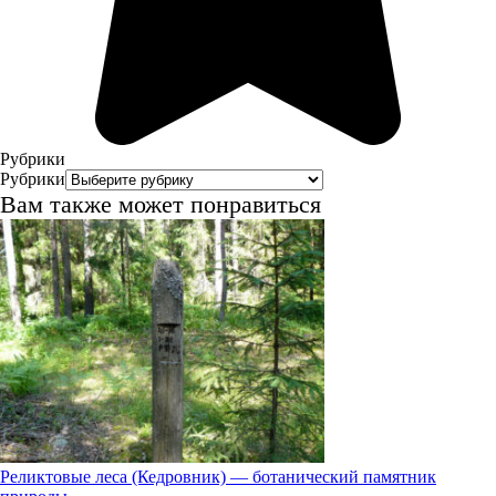
09.08
03:00
14.6°
Рубрики
758
Рубрики
88%
Вам также может понравиться
2.2
303°
09.08
06:00
16.4°
758
80%
Реликтовые леса (Кедровник) — ботанический памятник
2.8