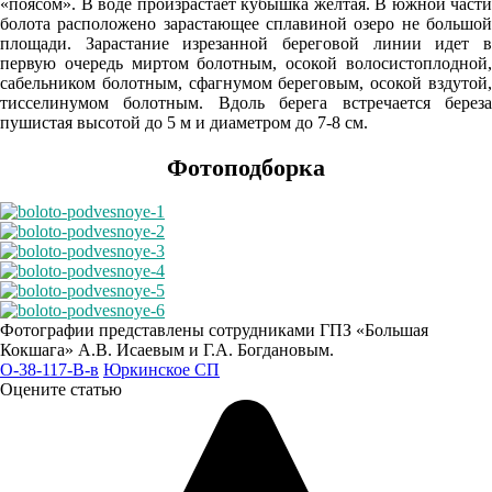
«поясом». В воде произрастает кубышка желтая. В южной части
20.9°
болота расположено зарастающее сплавиной озеро не большой
755
площади. Зарастание изрезанной береговой линии идет в
первую очередь миртом болотным, осокой волосистоплодной,
92%
сабельником болотным, сфагнумом береговым, осокой вздутой,
2.1
тисселинумом болотным. Вдоль берега встречается береза
пушистая высотой до 5 м и диаметром до 7-8 см.
179°
Фотоподборка
08.08
00:00
19.3°
757
95%
Фотографии представлены сотрудниками ГПЗ «Большая
Кокшага» А.В. Исаевым и Г.А. Богдановым.
4.2
O-38-117-В-в
Юркинское СП
Оцените статью
235°
08.08