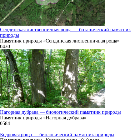
2.4
307°
Сендинская лиственничная роща — ботанический памятник
09.08
природы
Памятник природы «Сендинская лиственничная роща»
15:00
0
430
20.7°
759
54%
3.1
307°
09.08
Нагорная дубрава — биологический памятник природы
18:00
Памятник природы «Нагорная дубрава»
0
584
19.9°
760
Кедровая роща — биологический памятник природы