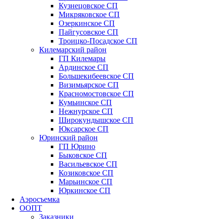
Кузнецовское СП
Микряковское СП
Озеркинское СП
Пайгусовское СП
Троицко-Посадское СП
Килемарский район
ГП Килемары
Ардинское СП
Большекибеевское СП
Визимьярское СП
Красномостовское СП
Кумьинское СП
Нежнурское СП
Широкундышское СП
Юксарское СП
Юринский район
ГП Юрино
Быковское СП
Васильевское СП
Козиковское СП
Марьинское СП
Юркинское СП
Аэросъемка
ООПТ
Заказники