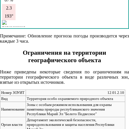
2.3
193°
07.08
Примечание: Обновление прогноза погоды производится через
каждые 3 часа.
06:00
18.4°
Ограничения на территории
географического объекта
761
80%
Ниже приведены некоторые сведения по ограничениям на
2.7
территории географического объекта в виде различных зон,
взятые из открытых источников.
197°
Номер ЗОУИТ
12.01.2.10
Вид
Территория особо охраняемого природного объекта
07.08
Зоны с особым режимом использования для охраны
Наименование
памятника природы республиканского значения
09:00
Республики Марий Эл "Болото Подвесное"
25.4°
Департамент экологической безопасности,
Орган власти
природопользования и защиты населения Республики
760