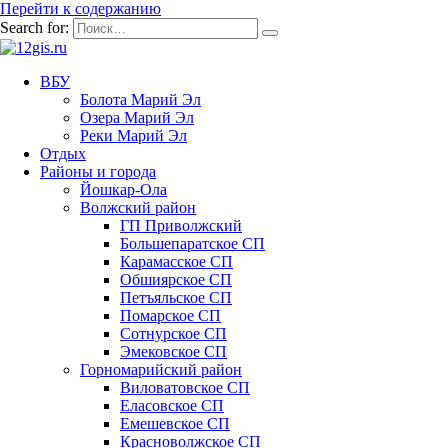
Перейти к содержанию
Search for:
ВБУ
Болота Марий Эл
Озера Марий Эл
Реки Марий Эл
Отдых
Районы и города
Йошкар-Ола
Волжский район
ГП Приволжский
Большепаратское СП
Карамасское СП
Обшиярское СП
Петъяльское СП
Помарское СП
Сотнурское СП
Эмековское СП
Горномарийский район
Виловатовское СП
Еласовское СП
Емешевское СП
Красноволжское СП