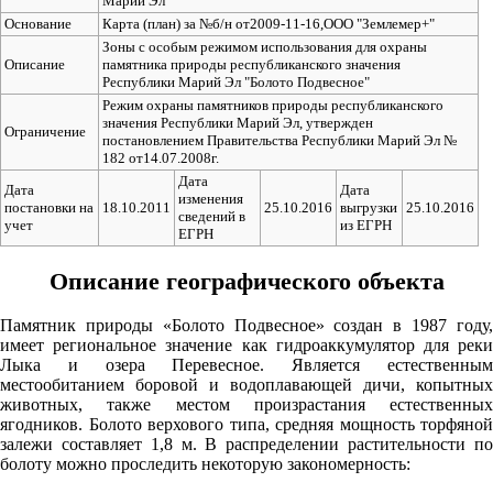
Марий Эл
52%
Основание
Карта (план) за №б/н от2009-11-16,ООО "Землемер+"
Зоны с особым режимом использования для охраны
4
Описание
памятника природы республиканского значения
Республики Марий Эл "Болото Подвесное"
218°
Режим охраны памятников природы республиканского
значения Республики Марий Эл, утвержден
Ограничение
постановлением Правительства Республики Марий Эл №
07.08
182 от14.07.2008г.
Дата
12:00
Дата
Дата
изменения
постановки на
18.10.2011
25.10.2016
выгрузки
25.10.2016
сведений в
29.2°
учет
из ЕГРН
ЕГРН
759
Описание географического объекта
47%
4.6
Памятник природы «Болото Подвесное» создан в 1987 году,
226°
имеет региональное значение как гидроаккумулятор для реки
Лыка и озера Перевесное. Является естественным
местообитанием боровой и водоплавающей дичи, копытных
животных, также местом произрастания естественных
07.08
ягодников. Болото верхового типа, средняя мощность торфяной
залежи составляет 1,8 м. В распределении растительности по
15:00
болоту можно проследить некоторую закономерность:
29°