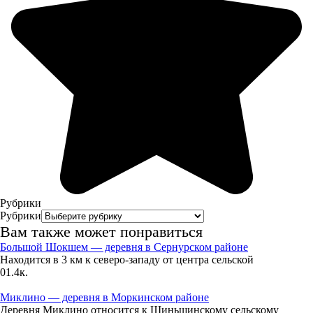
08.08
12:00
23.4°
758
73%
0.6
49°
08.08
15:00
Рубрики
24.7°
Рубрики
758
Вам также может понравиться
Большой Шокшем — деревня в Сернурском районе
64%
Находится в 3 км к северо-западу от центра сельской
4.7
0
1.4к.
306°
Миклино — деревня в Моркинском районе
Деревня Миклино относится к Шиньшинскому сельскому