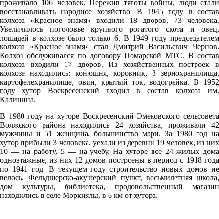
проживало 106 человек. Пережив тяготы войны, люди стали
232°
восстанавливать народное хозяйство. В 1945 году в состав
колхоза «Красное знамя» входили 18 дворов, 73 человека.
Увеличилось поголовье крупного рогатого скота и овец,
лошадей в колхозе было только 6. В 1949 году председателем
06.08
колхоза «Красное знамя» стал Дмитрий Васильевич Чернов.
Колхоз обслуживался по договору Помарской МТС. В состав
21:00
колхоза входили 17 дворов. Из хозяйственных построек в
18.2°
колхозе находились: конюшня, коровник, 3 зернохранилища,
картофелехранилище, овин, крытый ток, водогрейка. В 1952
762
году хутор Воскресенский входил в состав колхоза им.
79%
Калинина.
1.9
В 1980 году на хуторе Воскресенский Эмековского сельсовета
Волжского района находились 24 хозяйства, проживали 42
239°
мужчины и 51 женщина, большинство мари. За 1980 год на
хутор прибыли 3 человека, уехали из деревни 19 человек, из них
10 — на работу, 5 — на учебу. На хуторе все 24 жилых дома
07.08
одноэтажные, из них 12 домов построены в период с 1918 года
по 1941 год. В текущем году строительство новых домов не
00:00
велось. Фельдшерско-акушерский пункт, восьмилетняя школа,
17°
дом культуры, библиотека, продовольственный магазин
находились в селе Моркиялы, в 6 км от хутора.
762
79%