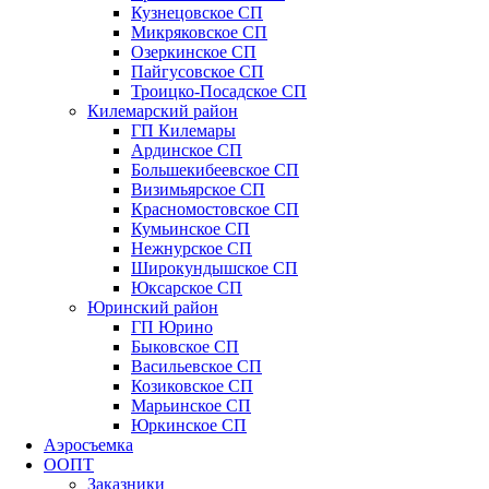
Кузнецовское СП
Микряковское СП
Озеркинское СП
Пайгусовское СП
Троицко-Посадское СП
Килемарский район
ГП Килемары
Ардинское СП
Большекибеевское СП
Визимьярское СП
Красномостовское СП
Кумьинское СП
Нежнурское СП
Широкундышское СП
Юксарское СП
Юринский район
ГП Юрино
Быковское СП
Васильевское СП
Козиковское СП
Марьинское СП
Юркинское СП
Аэросъемка
ООПТ
Заказники