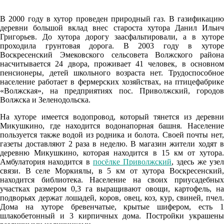
73%
1.9
В 2000 году в хутор проведен природный газ. В газификацию
деревни большой вклад внес староста хутора Данил Ильич
166°
Григорьев. До хутора дорогу заасфальтировали, а в хуторе
проходила грунтовая дорога. В 2003 году в хуторе
Воскресенский Эмековского сельсовета Волжского района
насчитывается 24 двора, проживает 41 человек, в основном
07.08
пенсионеры, детей школьного возраста нет. Трудоспособное
09:00
население работает в фермерских хозяйствах, на птицефабрике
«Волжская», на предприятиях пос. Приволжский, городов
24.1°
Волжска и Зеленодольска.
761
На хуторе имеется водопровод, который тянется из деревни
58%
Микушкино, где находится водонапорная башня. Население
пользуется также водой из родника и болота. Своей почты нет,
3.2
газеты доставляют 2 раза в неделю. В магазин жители ходят в
207°
деревню Микушкино, которая находится в 15 км от хутора.
Амбулатория находится в
посёлке Приволжский
, здесь же узе
связи. В селе Моркиялы, в 5 км от хутора Воскресенский,
находится библиотека. Население на своих приусадебных
07.08
участках размером 0,3 га выращивают овощи, картофель, на
12:00
подворьях держат лошадей, коров, овец, коз, кур, свиней, пчел.
Дома на хуторе бревенчатые, крытые шифером, есть 1
28°
шлакобетонный и 3 кирпичных дома. Постройки украшены