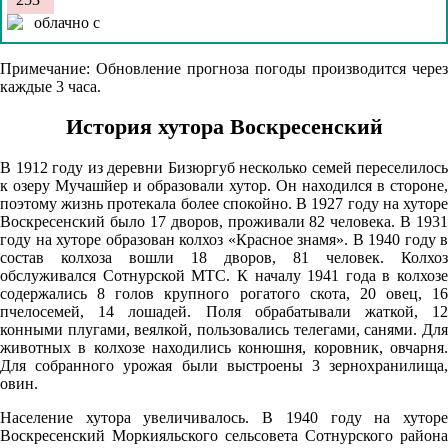
06.08
Примечание: Обновление прогноза погоды производится через
каждые 3 часа.
15:00
25.1°
История хутора Воскресенский
763
В 1912 году из деревни Бизюргуб несколько семей переселилось
45%
к озеру Мучашйер и образовали хутор. Он находился в стороне,
поэтому жизнь протекала более спокойно. В 1927 году на хуторе
3.4
Воскресенский было 17 дворов, проживали 82 человека. В 1931
233°
году на хуторе образован колхоз «Красное знамя». В 1940 году в
состав колхоза вошли 18 дворов, 81 человек. Колхоз
обслуживался Сотнурской МТС. К началу 1941 года в колхозе
содержались 8 голов крупного рогатого скота, 20 овец, 16
06.08
пчелосемей, 14 лошадей. Поля обрабатывали жаткой, 12
18:00
конными плугами, веялкой, пользовались телегами, санями. Для
животных в колхозе находились конюшня, коровник, овчарня.
23.6°
Для собранного урожая были выстроены 3 зернохранилища,
овин.
762
54%
Население хутора увеличивалось. В 1940 году на хуторе
Воскресенский Моркияльского сельсовета Сотнурского района
1.7