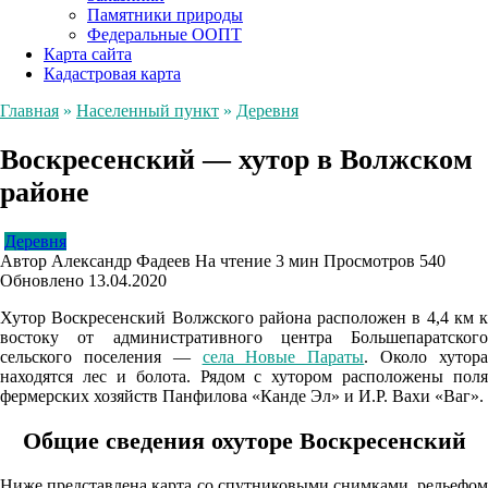
Памятники природы
Федеральные ООПТ
Карта сайта
Кадастровая карта
Главная
»
Населенный пункт
»
Деревня
Воскресенский — хутор в Волжском
районе
Деревня
Автор
Александр Фадеев
На чтение
3 мин
Просмотров
540
Обновлено
13.04.2020
Хутор Воскресенский Волжского района расположен в 4,4 км к
востоку от административного центра Большепаратского
сельского поселения —
села Новые Параты
. Около хутор
находятся лес и болота. Рядом с хутором расположены поля
фермерских хозяйств Панфилова «Канде Эл» и И.Р. Вахи «Ваг».
Общие сведения охуторе Воскресенский
Ниже представлена карта со спутниковыми снимками, рельефом