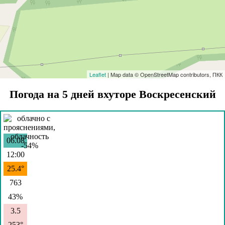
Leaflet
| Map data © OpenStreetMap contributors, ПКК
Погода на 5 дней вхуторе Воскресенский
06.08
12:00
25.4°
763
43%
3.5
253°