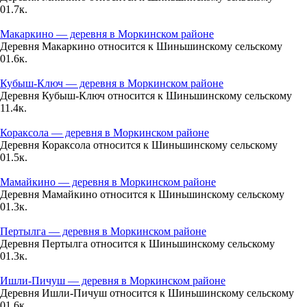
0
1.7к.
08.08
Макаркино — деревня в Моркинском районе
18:00
Деревня Макаркино относится к Шиньшинскому сельскому
22°
0
1.6к.
758
Кубыш-Ключ — деревня в Моркинском районе
Деревня Кубыш-Ключ относится к Шиньшинскому сельскому
82%
1
1.4к.
1.9
Кораксола — деревня в Моркинском районе
337°
Деревня Кораксола относится к Шиньшинскому сельскому
0
1.5к.
08.08
Мамайкино — деревня в Моркинском районе
Деревня Мамайкино относится к Шиньшинскому сельскому
21:00
0
1.3к.
18.5°
Пертылга — деревня в Моркинском районе
758
Деревня Пертылга относится к Шиньшинскому сельскому
0
1.3к.
90%
1.6
Ишли-Пичуш — деревня в Моркинском районе
Деревня Ишли-Пичуш относится к Шиньшинскому сельскому
17°
0
1.6к.