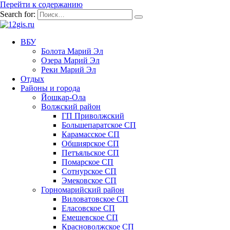
Перейти к содержанию
Search for:
ВБУ
Болота Марий Эл
Озера Марий Эл
Реки Марий Эл
Отдых
Районы и города
Йошкар-Ола
Волжский район
ГП Приволжский
Большепаратское СП
Карамасское СП
Обшиярское СП
Петъяльское СП
Помарское СП
Сотнурское СП
Эмековское СП
Горномарийский район
Виловатовское СП
Еласовское СП
Емешевское СП
Красноволжское СП