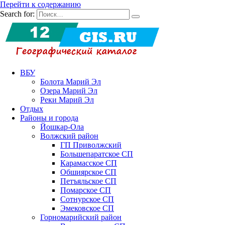
Перейти к содержанию
Search for:
ВБУ
Болота Марий Эл
Озера Марий Эл
Реки Марий Эл
Отдых
Районы и города
Йошкар-Ола
Волжский район
ГП Приволжский
Большепаратское СП
Карамасское СП
Обшиярское СП
Петъяльское СП
Помарское СП
Сотнурское СП
Эмековское СП
Горномарийский район