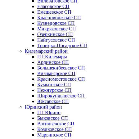
Виловатовское СП
Еласовское СП
Емешевское СП
Красноволжское СП
Кузнецовское СП
Микряковское СП
Озеркинское СП
Пайгусовское СП
Троицко-Посадское СП
Килемарский район
ГП Килемары
Ардинское СП
Большекибеевское СП
Визимьярское СП
Красномостовское СП
Кумьинское СП
Нежнурское СП
Широкундышское СП
Юксарское СП
Юринский район
ГП Юрино
Быковское СП
Васильевское СП
Козиковское СП
Марьинское СП