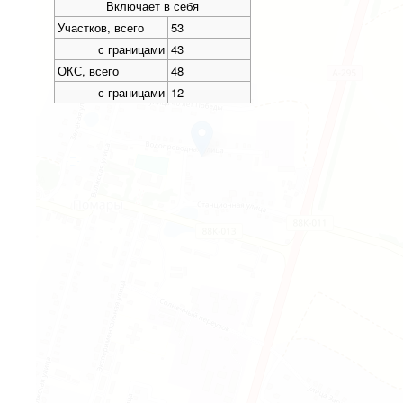
Включает в себя
Участков, всего
53
с границами
43
ОКС, всего
48
с границами
12