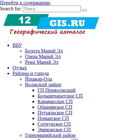
Перейти к содержанию
Search for:
ВБУ
Болота Марий Эл
Озера Марий Эл
Реки Марий Эл
Отдых
Районы и города
Йошкар-Ола
Волжский район
ГП Приволжский
Большепаратское СП
Карамасское СП
Обшиярское СП
Петъяльское СП
Помарское СП
Сотнурское СП
Эмековское СП
Горномарийский район