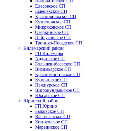
Виловатовское СП
Еласовское СП
Емешевское СП
Красноволжское СП
Кузнецовское СП
Микряковское СП
Озеркинское СП
Пайгусовское СП
Троицко-Посадское СП
Килемарский район
ГП Килемары
Ардинское СП
Большекибеевское СП
Визимьярское СП
Красномостовское СП
Кумьинское СП
Нежнурское СП
Широкундышское СП
Юксарское СП
Юринский район
ГП Юрино
Быковское СП
Васильевское СП
Козиковское СП
Марьинское СП