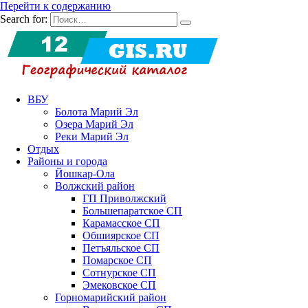
Перейти к содержанию
Search for:
ВБУ
Болота Марий Эл
Озера Марий Эл
Реки Марий Эл
Отдых
Районы и города
Йошкар-Ола
Волжский район
ГП Приволжский
Большепаратское СП
Карамасское СП
Обшиярское СП
Петъяльское СП
Помарское СП
Сотнурское СП
Эмековское СП
Горномарийский район