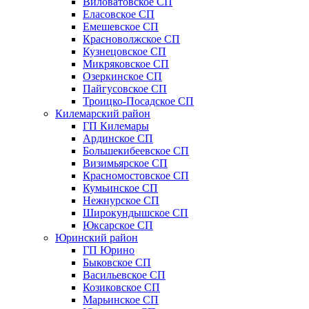
Виловатовское СП
Еласовское СП
Емешевское СП
Красноволжское СП
Кузнецовское СП
Микряковское СП
Озеркинское СП
Пайгусовское СП
Троицко-Посадское СП
Килемарский район
ГП Килемары
Ардинское СП
Большекибеевское СП
Визимьярское СП
Красномостовское СП
Кумьинское СП
Нежнурское СП
Широкундышское СП
Юксарское СП
Юринский район
ГП Юрино
Быковское СП
Васильевское СП
Козиковское СП
Марьинское СП