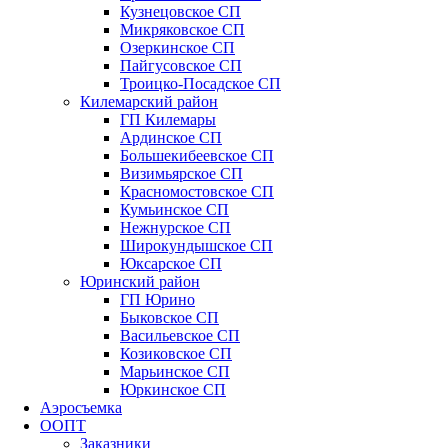
Кузнецовское СП
Микряковское СП
Озеркинское СП
Пайгусовское СП
Троицко-Посадское СП
Килемарский район
ГП Килемары
Ардинское СП
Большекибеевское СП
Визимьярское СП
Красномостовское СП
Кумьинское СП
Нежнурское СП
Широкундышское СП
Юксарское СП
Юринский район
ГП Юрино
Быковское СП
Васильевское СП
Козиковское СП
Марьинское СП
Юркинское СП
Аэросъемка
ООПТ
Заказники