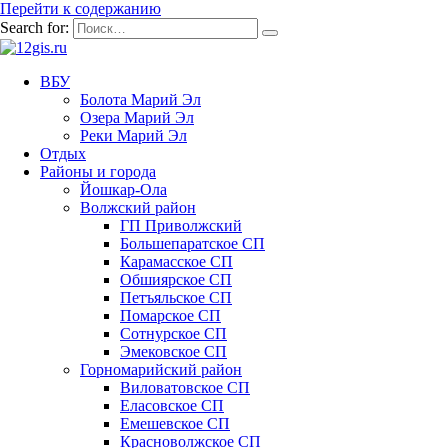
Перейти к содержанию
Search for:
ВБУ
Болота Марий Эл
Озера Марий Эл
Реки Марий Эл
Отдых
Районы и города
Йошкар-Ола
Волжский район
ГП Приволжский
Большепаратское СП
Карамасское СП
Обшиярское СП
Петъяльское СП
Помарское СП
Сотнурское СП
Эмековское СП
Горномарийский район
Виловатовское СП
Еласовское СП
Емешевское СП
Красноволжское СП