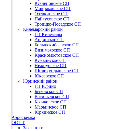
Кузнецовское СП
Микряковское СП
Озеркинское СП
Пайгусовское СП
Троицко-Посадское СП
Килемарский район
ГП Килемары
Ардинское СП
Большекибеевское СП
Визимьярское СП
Красномостовское СП
Кумьинское СП
Нежнурское СП
Широкундышское СП
Юксарское СП
Юринский район
ГП Юрино
Быковское СП
Васильевское СП
Козиковское СП
Марьинское СП
Юркинское СП
Аэросъемка
ООПТ
Заказники