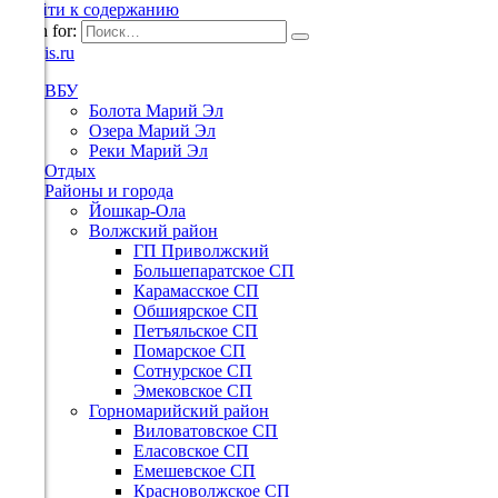
Перейти к содержанию
Search for:
ВБУ
Болота Марий Эл
Озера Марий Эл
Реки Марий Эл
Отдых
Районы и города
Йошкар-Ола
Волжский район
ГП Приволжский
Большепаратское СП
Карамасское СП
Обшиярское СП
Петъяльское СП
Помарское СП
Сотнурское СП
Эмековское СП
Горномарийский район
Виловатовское СП
Еласовское СП
Емешевское СП
Красноволжское СП