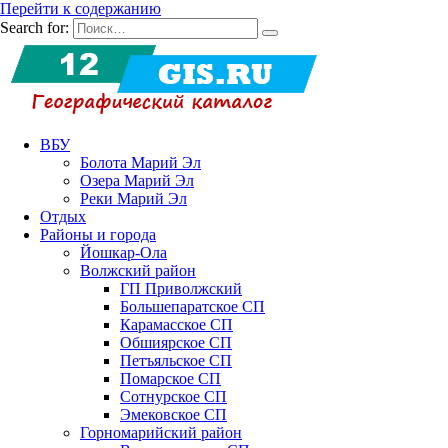
Перейти к содержанию
Search for:
ВБУ
Болота Марий Эл
Озера Марий Эл
Реки Марий Эл
Отдых
Районы и города
Йошкар-Ола
Волжский район
ГП Приволжский
Большепаратское СП
Карамасское СП
Обшиярское СП
Петъяльское СП
Помарское СП
Сотнурское СП
Эмековское СП
Горномарийский район