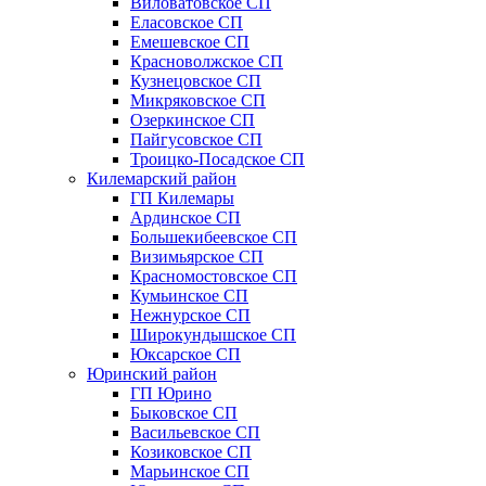
Виловатовское СП
Еласовское СП
Емешевское СП
Красноволжское СП
Кузнецовское СП
Микряковское СП
Озеркинское СП
Пайгусовское СП
Троицко-Посадское СП
Килемарский район
ГП Килемары
Ардинское СП
Большекибеевское СП
Визимьярское СП
Красномостовское СП
Кумьинское СП
Нежнурское СП
Широкундышское СП
Юксарское СП
Юринский район
ГП Юрино
Быковское СП
Васильевское СП
Козиковское СП
Марьинское СП