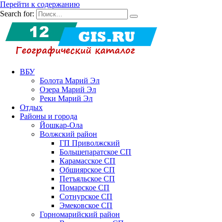
Перейти к содержанию
Search for:
ВБУ
Болота Марий Эл
Озера Марий Эл
Реки Марий Эл
Отдых
Районы и города
Йошкар-Ола
Волжский район
ГП Приволжский
Большепаратское СП
Карамасское СП
Обшиярское СП
Петъяльское СП
Помарское СП
Сотнурское СП
Эмековское СП
Горномарийский район