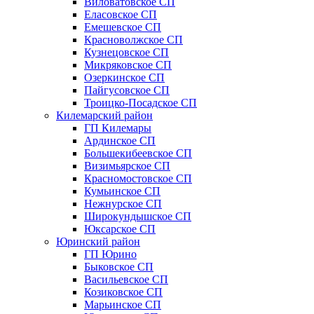
Виловатовское СП
Еласовское СП
Емешевское СП
Красноволжское СП
Кузнецовское СП
Микряковское СП
Озеркинское СП
Пайгусовское СП
Троицко-Посадское СП
Килемарский район
ГП Килемары
Ардинское СП
Большекибеевское СП
Визимьярское СП
Красномостовское СП
Кумьинское СП
Нежнурское СП
Широкундышское СП
Юксарское СП
Юринский район
ГП Юрино
Быковское СП
Васильевское СП
Козиковское СП
Марьинское СП