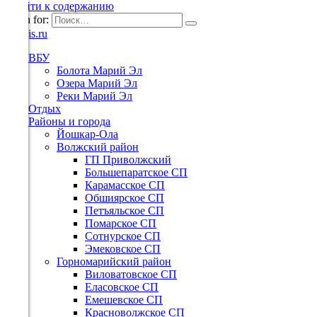
Перейти к содержанию
Search for:
ВБУ
Болота Марий Эл
Озера Марий Эл
Реки Марий Эл
Отдых
Районы и города
Йошкар-Ола
Волжский район
ГП Приволжский
Большепаратское СП
Карамасское СП
Обшиярское СП
Петъяльское СП
Помарское СП
Сотнурское СП
Эмековское СП
Горномарийский район
Виловатовское СП
Еласовское СП
Емешевское СП
Красноволжское СП