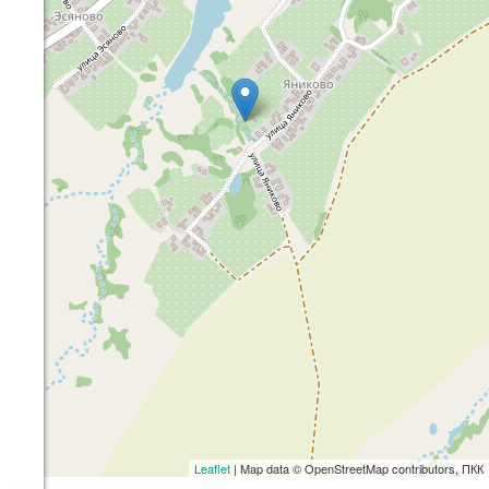
Leaflet
| Map data © OpenStreetMap contributors, ПКК