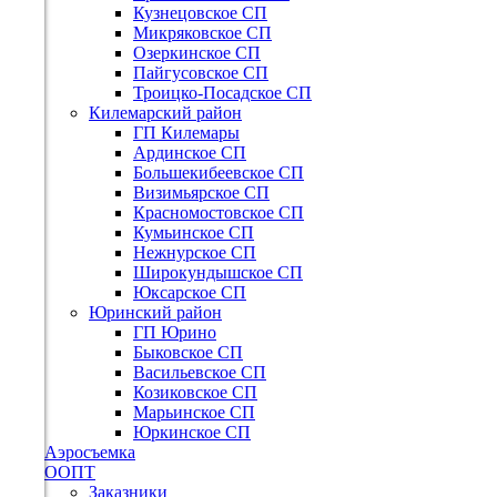
Кузнецовское СП
Микряковское СП
Озеркинское СП
Пайгусовское СП
Троицко-Посадское СП
Килемарский район
ГП Килемары
Ардинское СП
Большекибеевское СП
Визимьярское СП
Красномостовское СП
Кумьинское СП
Нежнурское СП
Широкундышское СП
Юксарское СП
Юринский район
ГП Юрино
Быковское СП
Васильевское СП
Козиковское СП
Марьинское СП
Юркинское СП
Аэросъемка
ООПТ
Заказники