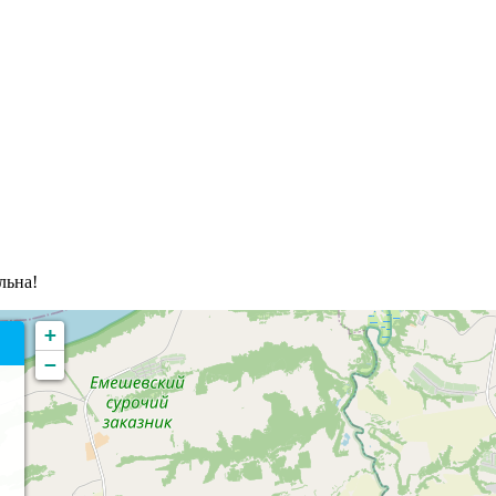
льна!
+
−