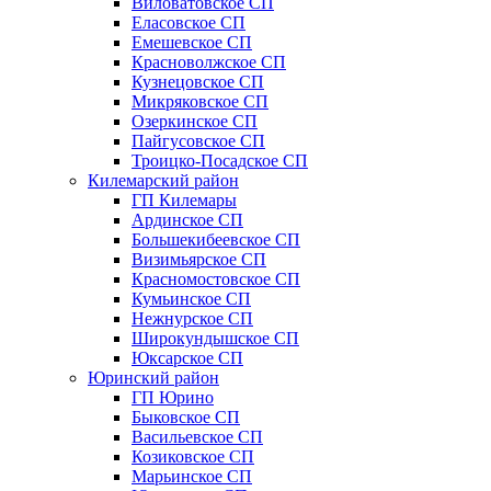
Виловатовское СП
Еласовское СП
Емешевское СП
Красноволжское СП
Кузнецовское СП
Микряковское СП
Озеркинское СП
Пайгусовское СП
Троицко-Посадское СП
Килемарский район
ГП Килемары
Ардинское СП
Большекибеевское СП
Визимьярское СП
Красномостовское СП
Кумьинское СП
Нежнурское СП
Широкундышское СП
Юксарское СП
Юринский район
ГП Юрино
Быковское СП
Васильевское СП
Козиковское СП
Марьинское СП