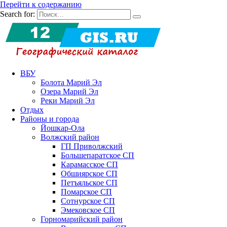
Перейти к содержанию
Search for:
ВБУ
Болота Марий Эл
Озера Марий Эл
Реки Марий Эл
Отдых
Районы и города
Йошкар-Ола
Волжский район
ГП Приволжский
Большепаратское СП
Карамасское СП
Обшиярское СП
Петъяльское СП
Помарское СП
Сотнурское СП
Эмековское СП
Горномарийский район