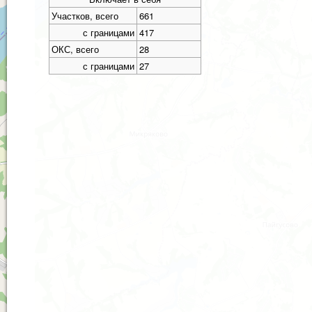
Участков, всего
661
с границами
417
ОКС, всего
28
с границами
27