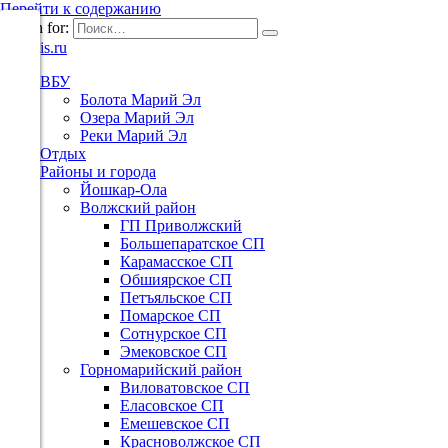
Перейти к содержанию
Search for:
ВБУ
Болота Марий Эл
Озера Марий Эл
Реки Марий Эл
Отдых
Районы и города
Йошкар-Ола
Волжский район
ГП Приволжский
Большепаратское СП
Карамасское СП
Обшиярское СП
Петъяльское СП
Помарское СП
Сотнурское СП
Эмековское СП
Горномарийский район
Виловатовское СП
Еласовское СП
Емешевское СП
Красноволжское СП