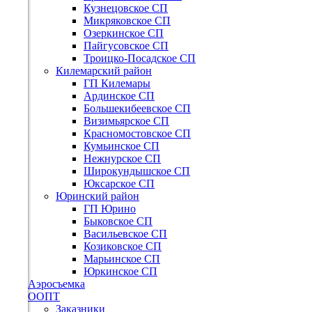
Кузнецовское СП
Микряковское СП
Озеркинское СП
Пайгусовское СП
Троицко-Посадское СП
Килемарский район
ГП Килемары
Ардинское СП
Большекибеевское СП
Визимьярское СП
Красномостовское СП
Кумьинское СП
Нежнурское СП
Широкундышское СП
Юксарское СП
Юринский район
ГП Юрино
Быковское СП
Васильевское СП
Козиковское СП
Марьинское СП
Юркинское СП
Аэросъемка
ООПТ
Заказники