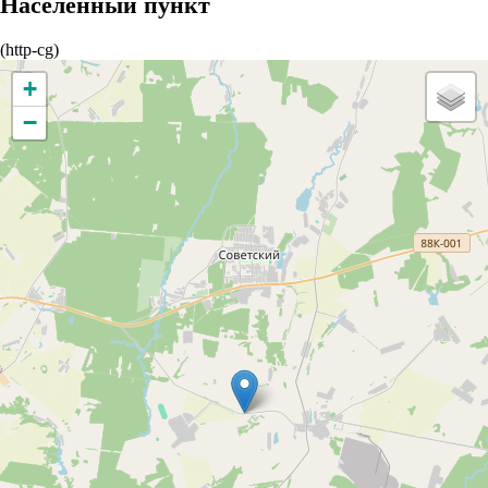
Населенный пункт
(http-cg)
+
−