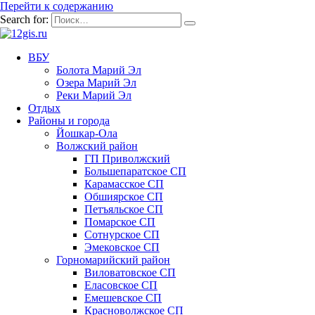
Перейти к содержанию
Search for:
ВБУ
Болота Марий Эл
Озера Марий Эл
Реки Марий Эл
Отдых
Районы и города
Йошкар-Ола
Волжский район
ГП Приволжский
Большепаратское СП
Карамасское СП
Обшиярское СП
Петъяльское СП
Помарское СП
Сотнурское СП
Эмековское СП
Горномарийский район
Виловатовское СП
Еласовское СП
Емешевское СП
Красноволжское СП