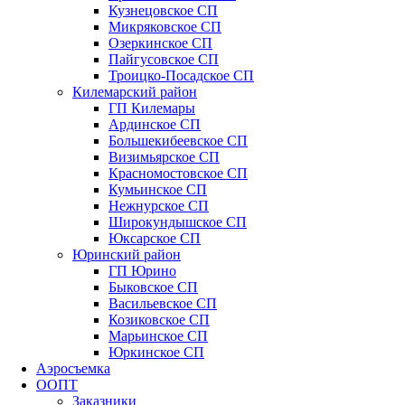
Кузнецовское СП
Микряковское СП
Озеркинское СП
Пайгусовское СП
Троицко-Посадское СП
Килемарский район
ГП Килемары
Ардинское СП
Большекибеевское СП
Визимьярское СП
Красномостовское СП
Кумьинское СП
Нежнурское СП
Широкундышское СП
Юксарское СП
Юринский район
ГП Юрино
Быковское СП
Васильевское СП
Козиковское СП
Марьинское СП
Юркинское СП
Аэросъемка
ООПТ
Заказники